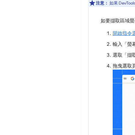
注意：
如果 DevT
如要擷取區域螢
開啟指令
輸入「螢
選取「擷
拖曳選取