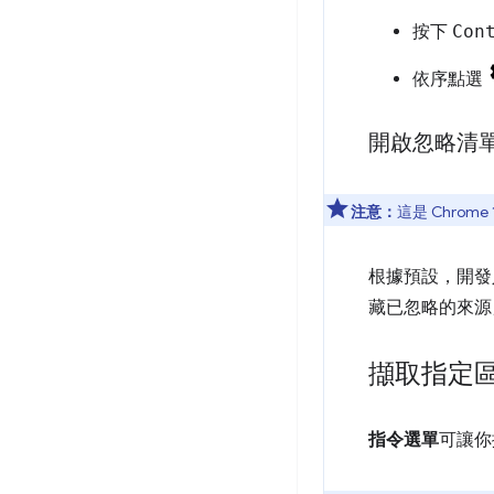
按下
Con
依序點選
開啟忽略清
注意：
這是 Chrom
根據預設，開發
藏已忽略的來源
擷取指定
指令選單
可讓你