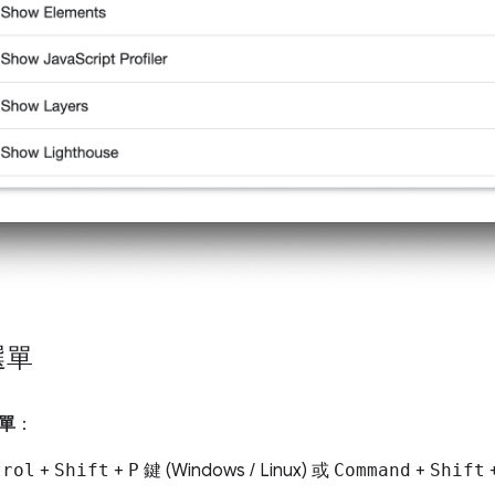
選單
單
：
trol
+
Shift
+
P
鍵 (Windows / Linux) 或
Command
+
Shift