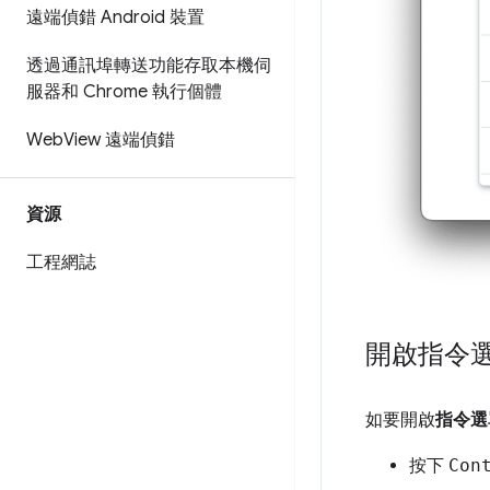
遠端偵錯 Android 裝置
透過通訊埠轉送功能存取本機伺
服器和 Chrome 執行個體
Web
View 遠端偵錯
資源
工程網誌
開啟指令
如要開啟
指令選
按下
Con