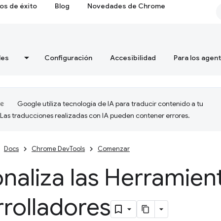
os de éxito
Blog
Novedades de Chrome
les
Configuración
Accesibilidad
Para los agen
Google utiliza tecnología de IA para traducir contenido a tu
 Las traducciones realizadas con IA pueden contener errores.
Docs
Chrome DevTools
Comenzar
naliza las Herramien
rolladores