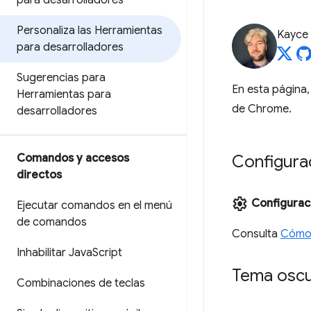
para desarrolladores
Personaliza las Herramientas
Kayce
para desarrolladores
Sugerencias para
En esta página,
Herramientas para
de Chrome.
desarrolladores
Comandos y accesos
Configura
directos
settings
Configurac
Ejecutar comandos en el menú
de comandos
Consulta
Cómo 
Inhabilitar Java
Script
Tema osc
Combinaciones de teclas