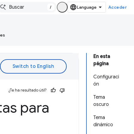
/
Acceder
tes
En esta
página
Configuraci
ón
¿Te ha resultado útil?
Tema
tas para
oscuro
Tema
dinámico