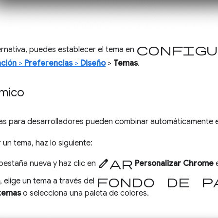
Configu
rnativa, puedes establecer el tema en
ación
>
Preferencias
>
Diseño
>
Temas
.
mico
as para desarrolladores pueden combinar automáticamente e
 un tema, haz lo siguiente:
editar
pestaña nueva y haz clic en
Personalizar Chrome
e
fondo de p
, elige un tema a través del
temas
o selecciona una paleta de colores.