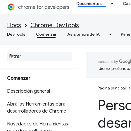
Documentos
Cas
Docs
Chrome DevTools
DevTools
Comenzar
Asistencia de IA
Pane
idioma preferido.
Comenzar
Página principal
Descripción general
Perso
Abra las Herramientas para
desarrolladores de Chrome
desar
Novedades de Herramientas