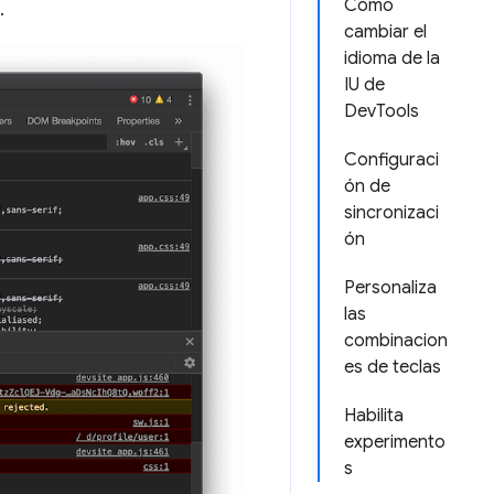
Cómo
.
cambiar el
idioma de la
IU de
DevTools
Configuraci
ón de
sincronizaci
ón
Personaliza
las
combinacion
es de teclas
Habilita
experimento
s