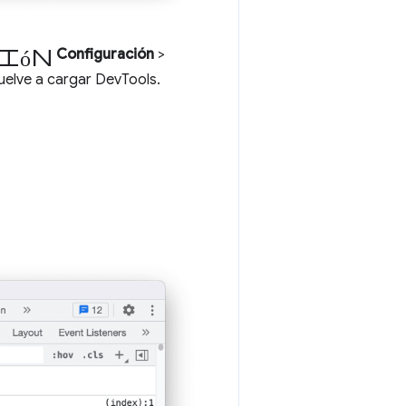
ión
Configuración
>
uelve a cargar DevTools.