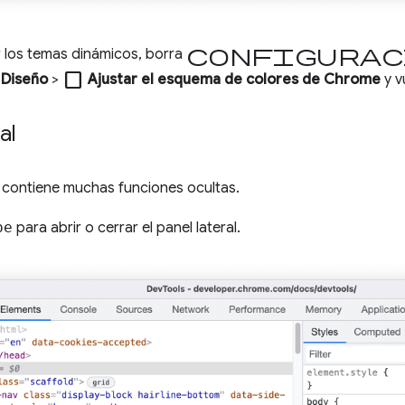
Configurac
r los temas dinámicos, borra
check_box_outline_blank
>
Diseño
>
Ajustar el esquema de colores de Chrome
y v
al
contiene muchas funciones ocultas.
pe
para abrir o cerrar el panel lateral.