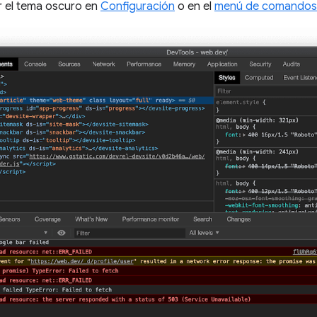
r el tema oscuro en
Configuración
o en el
menú de comandos