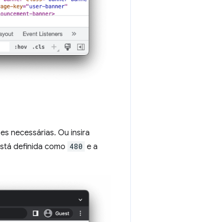
es necessárias. Ou insira
 está definida como
480
e a