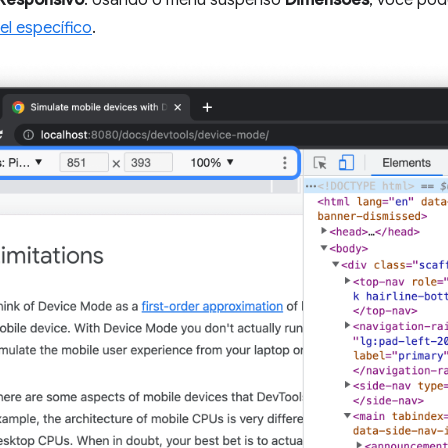
Responsivo
. Usando o menu suspenso
Dimensões
, você po
el específico
.