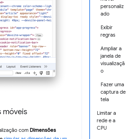
personaliz
ado
Exibir
regras
Ampliar a
janela de
visualizaçã
o
Fazer uma
captura de
tela
s móveis
Limitar a
rede e a
CPU
ualização com
Dimensões