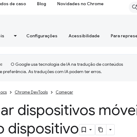
udos de caso
Blog
Novidades no Chrome
is
Configurações
Acessibilidade
Para repres
O Google usa tecnologia de IA na tradução de conteúdos
e preferência. As traduções com IA podem ter erros.
ocs
Chrome DevTools
Começar
ar dispositivos móve
 dispositivo