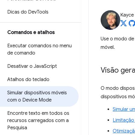
Dicas do Dev
Tools
Kayce
Comandos e atalhos
Use o modo de 
Executar comandos no menu
móvel.
de comando
Desativar o Java
Script
Visão gera
Atalhos do teclado
O modo disposi
Simular dispositivos móveis
dispositivos mó
com o Device Mode
Simular um
Encontre texto em todos os
Limitação
recursos carregados com a
Pesquisa
Otimizaçã