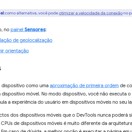
al
:como alternativa, você pode
otimizar a velocidade da conexão
no p
o, no
painel
Sensores
:
lação de geolocalização
nir orientação
s
 dispositivo como uma
aproximação de primeira ordem
de co
 dispositivo móvel. No modo dispositivo, você não executa o
ula a experiência do usuário em dispositivos móveis no seu 
ctos dos dispositivos móveis que o DevTools nunca poderá si
 CPUs de dispositivos móveis é muito diferente da arquitetu
Em caso de dúvida, a melhor opção é executar a página em u