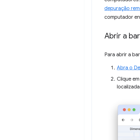
depuração rem
computador enq
Abrir a ba
Para abrir a ba
Abra o De
Clique e
localizad