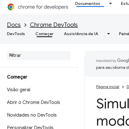
Documentos
Est
Docs
Chrome DevTools
DevTools
Começar
Assistência de IA
Painé
para seu idioma d
Começar
Página inicial
D
Visão geral
Simul
Abrir o Chrome Dev
Tools
Novidades no Dev
Tools
modo
Personalizar Dev
Tools