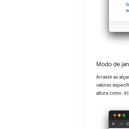
Modo de jane
Arraste as alça
valores específ
altura como
41