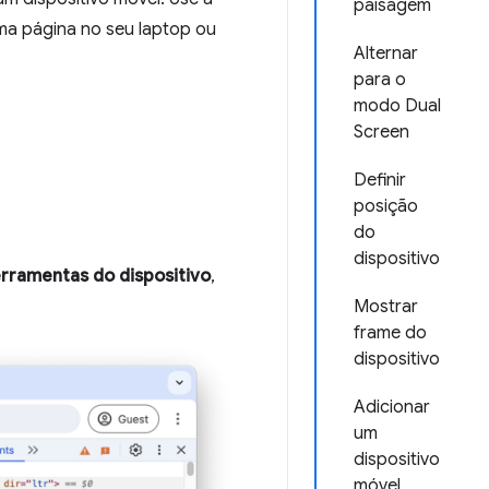
paisagem
uma página no seu laptop ou
Alternar
para o
modo Dual
Screen
Definir
posição
do
dispositivo
erramentas do dispositivo
,
Mostrar
frame do
dispositivo
Adicionar
um
dispositivo
móvel