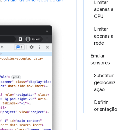
de
simular as dimensões de um
Limitar
apenas a
CPU
Limitar
apenas a
rede
Emular
sensores
Substituir
geolocaliz
ação
Definir
orientação