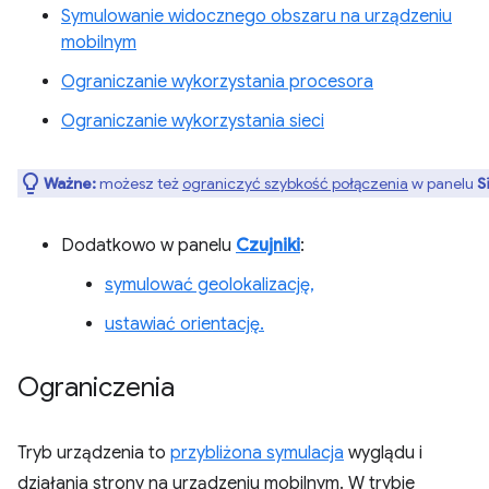
Symulowanie widocznego obszaru na urządzeniu
mobilnym
Ograniczanie wykorzystania procesora
Ograniczanie wykorzystania sieci
Ważne:
możesz też
ograniczyć szybkość połączenia
w panelu
S
Dodatkowo w panelu
Czujniki
:
symulować geolokalizację,
ustawiać orientację.
Ograniczenia
Tryb urządzenia to
przybliżona symulacja
wyglądu i
działania strony na urządzeniu mobilnym. W trybie