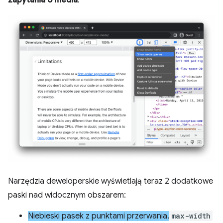
zapytania o media
.
Narzędzia deweloperskie wyświetlają teraz 2 dodatkowe
paski nad widocznym obszarem:
Niebieski pasek z punktami przerwania.
max-width