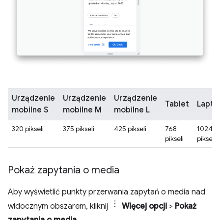
Urządzenie
Urządzenie
Urządzenie
Tablet
Lapto
mobilne S
mobilne M
mobilne L
320 pikseli
375 pikseli
425 pikseli
768
1024
pikseli
piksele
Pokaż zapytania o media
Aby wyświetlić punkty przerwania zapytań o media nad
widocznym obszarem, kliknij
Więcej opcji
>
Pokaż