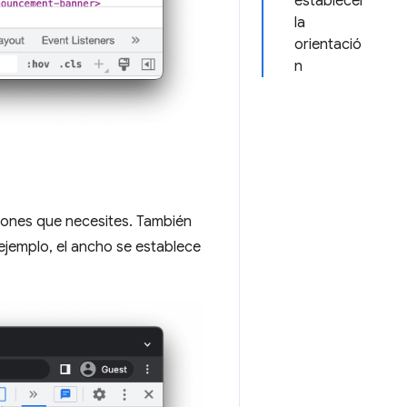
establecer
la
orientació
n
siones que necesites. También
ejemplo, el ancho se establece