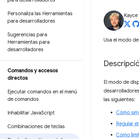
para desarrolladores
Personaliza las Herramientas
Kayce
para desarrolladores
Sugerencias para
Usa el modo de 
Herramientas para
desarrolladores
Descripci
Comandos y accesos
directos
El modo de disp
desarrolladores
Ejecutar comandos en el menú
de comandos
las siguientes:
Cómo simu
Inhabilitar Java
Script
Regular e
Combinaciones de teclas
Cómo limit