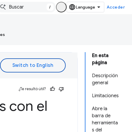
/
Acceder
tes
En esta
página
Descripción
general
¿Te resultó útil?
Limitaciones
s con el
Abre la
barra de
herramienta
s del