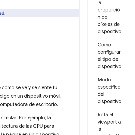
la
proporció
ed
.
n de
píxeles del
dispositivo
Cómo
configurar
el tipo de
dispositivo
Modo
específico
 cómo se ve y se siente tu
del
digo en un dispositivo móvil.
dispositivo
 computadora de escritorio.
Rota el
imular. Por ejemplo, la
viewport a
uitectura de las CPU para
la
la página en un dispositivo