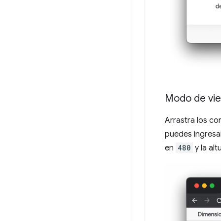
Modo de vie
Arrastra los co
puedes ingresar
en
480
y la al