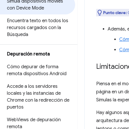
Simula dispositivos móviles
con Device Mode
Punto clave:
C
Encuentra texto en todos los
recursos cargados con la
Además, e
Búsqueda
Cómo
Cómo
Depuración remota
Limitacion
Cómo depurar de forma
remota dispositivos Android
Piensa en el m
Accede a los servidores
página en un di
locales y las instancias de
Simulas la expe
Chrome con la redirección de
puertos
Hay algunos asp
Web
Views de depuración
arquitectura de
remota
laptops o compu