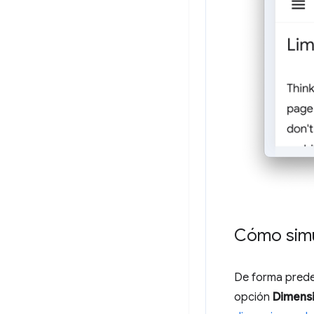
Cómo simul
De forma predet
opción
Dimens