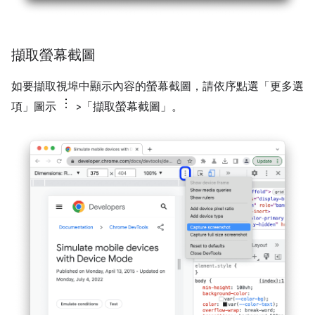
擷取螢幕截圖
如要擷取視埠中顯示內容的螢幕截圖，請依序點選「更多選
項」圖示
>「擷取螢幕截圖」
。