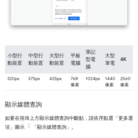
筆記
小型行
中型行
大型行
平板
大型
型電
4K
動裝置
動裝置
動裝置
電腦
筆電
腦
320px
375px
425px
768
1024px
1440
2560
像素
像素
像素
顯示媒體查詢
如要在視埠上方顯示媒體查詢中斷點，請依序點選「更多選
項」圖示
「顯示媒體查詢」
。