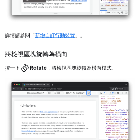
詳情請參閱「
新增自訂行動裝置
」。
將檢視區塊旋轉為橫向
screen_rotation
按一下
Rotate
，將檢視區塊旋轉為橫向模式。