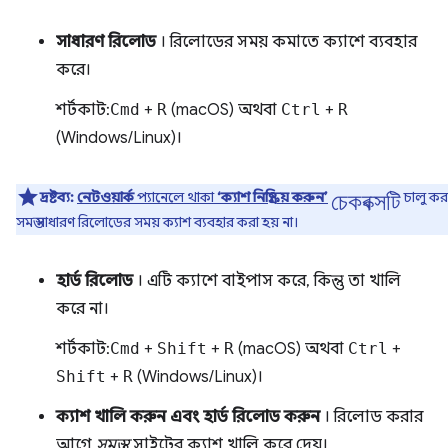
সাধারণ রিলোড
। রিলোডের সময় কমাতে ক্যাশে ব্যবহার
করে।
শর্টকাট:
Cmd
+
R
(macOS) অথবা
Ctrl
+
R
(Windows/Linux)।
চেকবক্সটি
দ্রষ্টব্য:
নেটওয়ার্ক
প্যানেলে থাকা
‘ক্যাশ নিষ্ক্রিয় করুন’
চালু ক
সমস্ত সাধারণ রিলোডের সময় ক্যাশ ব্যবহার করা হয় না।
হার্ড রিলোড
। এটি ক্যাশে বাইপাস করে, কিন্তু তা খালি
করে না।
শর্টকাট:
Cmd
+
Shift
+
R
(macOS) অথবা
Ctrl
+
Shift
+
R
(Windows/Linux)।
ক্যাশ খালি করুন এবং হার্ড রিলোড করুন
। রিলোড করার
আগে
সমস্ত
সাইটের ক্যাশ খালি করে দেয়।