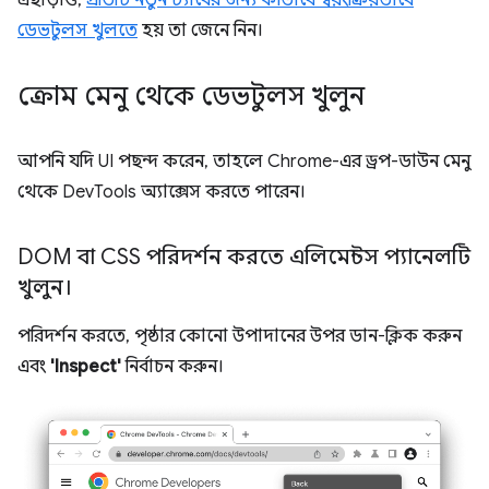
এছাড়াও,
প্রতিটি নতুন ট্যাবের জন্য কীভাবে স্বয়ংক্রিয়ভাবে
ডেভটুলস খুলতে
হয় তা জেনে নিন।
ক্রোম মেনু থেকে ডেভটুলস খুলুন
আপনি যদি UI পছন্দ করেন, তাহলে Chrome-এর ড্রপ-ডাউন মেনু
থেকে DevTools অ্যাক্সেস করতে পারেন।
DOM বা CSS পরিদর্শন করতে এলিমেন্টস প্যানেলটি
খুলুন।
পরিদর্শন করতে, পৃষ্ঠার কোনো উপাদানের উপর ডান-ক্লিক করুন
এবং
'Inspect'
নির্বাচন করুন।