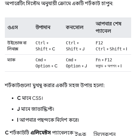
অপারেটিং সিস্টেম অনুযায়ী ক্রোমে একটি শর্টকাট চাপুন:
আপনার শেষ
ওএস
উপাদান
কনসোল
প্যানেল
উইন্ডোজ বা
+
+
Ctrl
Ctrl
F12
লিনাক্স
+
C
+
J
+
+
I
Shift
Shift
Ctrl
Shift
ম্যাক
+
+
+
Cmd
Cmd
Fn
F12
+
C
+
J
+
+
I
Option
Option
কমান্ড
অপশন
শর্টকাটগুলো মুখস্থ করার একটি সহজ উপায় হলো:
C
মানে CSS।
J
মানে জাভাস্ক্রিপ্ট।
I
আপনার পছন্দকে নির্দেশ করে।
ইঙ্ক_সিলেকশন
C
শর্টকাটটি
এলিমেন্টস
প্যানেলকে