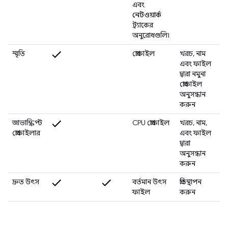
এবং
নেটওয়ার্ক
ট্র্যাকের
অনুরোধগুলি৷
স্মৃতি
প্রোফাইল
খরচ, নাম
এবং ফাইল
দ্বারা নমুনা
প্রোফাইল
অনুসন্ধান
করুন
জাভাস্ক্রিপ্ট
CPU প্রোফাইল
খরচ, নাম,
প্রোফাইলার
এবং ফাইল
দ্বারা
অনুসন্ধান
করুন
দ্রুত উৎস
বর্তমান উৎস
প্রতিস্থাপন
ফাইল
করুন