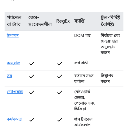
প্যানেল
কেস-
টুল-নির্দিষ্ট
RegEx
ব্যাপ্তি
বা ট্যাব
সংবেদনশীল
বৈশিষ্ট্য
উপাদান
DOM গাছ
নির্বাচক এবং
XPath দ্বারা
অনুসন্ধান
করুন
কনসোল
লগ বার্তা
সূত্র
বর্তমান উৎস
প্রতিস্থাপন
ফাইল
করুন
নেটওয়ার্ক
নেটওয়ার্ক
হেডার,
পেলোড এবং
প্রতিক্রিয়া
কর্মক্ষমতা
প্রধান
ট্র্যাকের
কার্যকলাপ