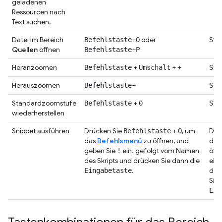
geladenen
Ressourcen nach
Text suchen.
Datei im Bereich
+
oder
Befehlstaste
O
Str
Quellen
öffnen
+
Befehlstaste
P
Heranzoomen
+
+
Befehlstaste
Umschalt
+
Str
Herauszoomen
+
Befehlstaste
-
Str
Standardzoomstufe
+
Befehlstaste
0
Str
wiederherstellen
Snippet ausführen
Drücken Sie
+
, um
Drü
Befehlstaste
O
das
Befehlsmenü
zu öffnen, und
das
geben Sie
ein. gefolgt vom Namen
öff
!
des Skripts und drücken Sie dann die
ein
.
des
Eingabetaste
Sie 
Ein