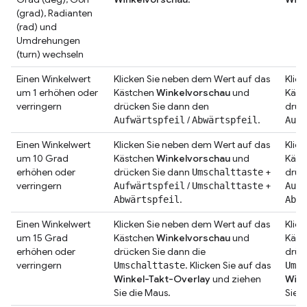
(grad), Radianten
(rad) und
Umdrehungen
(turn) wechseln
Einen Winkelwert
Klicken Sie neben dem Wert auf das
Klic
um 1 erhöhen oder
Kästchen
Winkelvorschau
und
Käst
verringern
drücken Sie dann den
drüc
/
.
Aufwärtspfeil
Abwärtspfeil
Aufw
Einen Winkelwert
Klicken Sie neben dem Wert auf das
Klic
um 10 Grad
Kästchen
Winkelvorschau
und
Käst
erhöhen oder
drücken Sie dann
+
drüc
Umschalttaste
verringern
/
+
Aufwärtspfeil
Umschalttaste
Aufw
.
Abwärtspfeil
Abwä
Einen Winkelwert
Klicken Sie neben dem Wert auf das
Klic
um 15 Grad
Kästchen
Winkelvorschau
und
Käst
erhöhen oder
drücken Sie dann die
drüc
verringern
. Klicken Sie auf das
Umschalttaste
Umsc
Winkel-Takt-Overlay
und ziehen
Wink
Sie die Maus.
Sie d