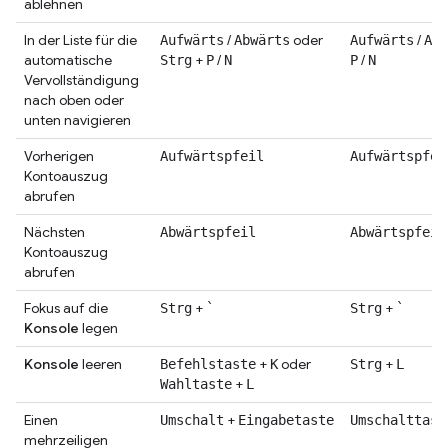
ablehnen
In der Liste für die
/
oder
/
Aufwärts
Abwärts
Aufwärts
Abw
automatische
+
/
/
Strg
P
N
P
N
Vervollständigung
nach oben oder
unten navigieren
Vorherigen
Aufwärtspfeil
Aufwärtspfei
Kontoauszug
abrufen
Nächsten
Abwärtspfeil
Abwärtspfeil
Kontoauszug
abrufen
Fokus auf die
+
+
Strg
`
Strg
`
Konsole
legen
Konsole
leeren
+
oder
+
Befehlstaste
K
Strg
L
+
Wahltaste
L
Einen
+
Umschalt
Eingabetaste
Umschalttast
mehrzeiligen