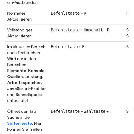
ein-/ausblenden
Normales
+
o
Befehlstaste
R
F5
Aktualisieren
Vollständiges
+
+
Befehlstaste
Umschalt
R
Str
Aktualisieren
Str
Im aktuellen Bereich
+
Befehlstaste
F
Str
nach Text suchen
Wird nur in den
Bereichen
Elemente
,
Konsole
,
Quellen
,
Leistung
,
Arbeitsspeicher
,
JavaScript-Profiler
und
Schnellquelle
unterstützt.
Öffnet den Tab
+
+
Befehlstaste
Wahltaste
F
Str
Suche
in der
Seitenleiste
. Hier
können Sie in allen