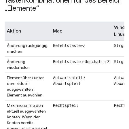
Tastenkombinationen für das Bereich
„Elemente“
Window
Aktion
Mac
Linux
Änderung rückgängig
+
+
Befehlstaste
Z
Strg
machen
Änderung
+
+
+
Befehlstaste
Umschalt
Z
Strg
wiederholen
Element über / unter
/
Aufwärtspfeil
Aufwär
dem aktuell
Abwärtspfeil
Abwärt
ausgewählten
Element auswählen
Maximieren Sie den
Rechtspfeil
Rechts
aktuell ausgewählten
Knoten. Wenn der
Knoten bereits
maximiert ist, wird mit