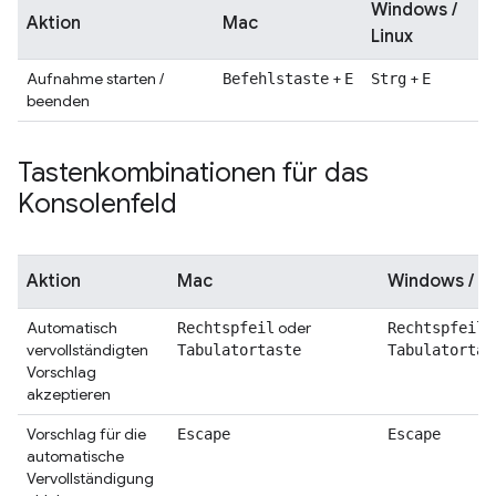
Windows /
Aktion
Mac
Linux
Aufnahme starten /
+
+
Befehlstaste
E
Strg
E
beenden
Tastenkombinationen für das
Konsolenfeld
Aktion
Mac
Windows / Li
Automatisch
oder
o
Rechtspfeil
Rechtspfeil
vervollständigten
Tabulatortaste
Tabulatortas
Vorschlag
akzeptieren
Vorschlag für die
Escape
Escape
automatische
Vervollständigung