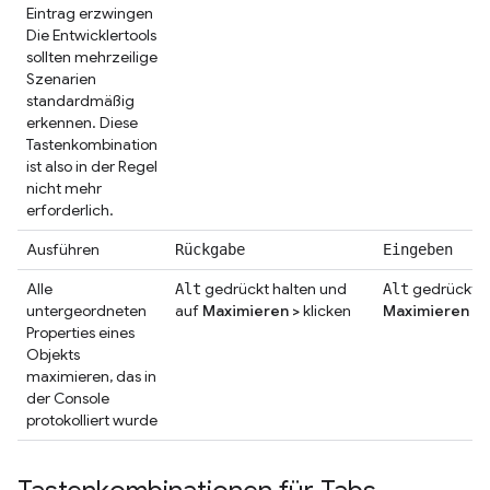
Eintrag erzwingen
Die Entwicklertools
sollten mehrzeilige
Szenarien
standardmäßig
erkennen. Diese
Tastenkombination
ist also in der Regel
nicht mehr
erforderlich.
Ausführen
Rückgabe
Eingeben
Alle
gedrückt halten und
gedrückt h
Alt
Alt
untergeordneten
auf
Maximieren
>
klicken
Maximieren
>
k
Properties eines
Objekts
maximieren, das in
der Console
protokolliert wurde