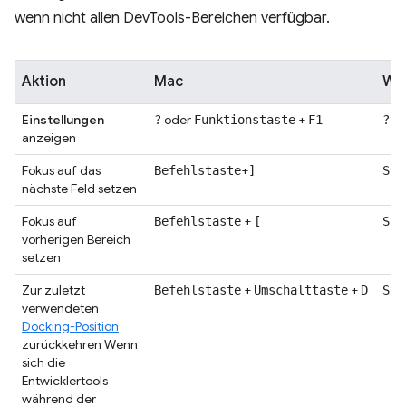
wenn nicht allen DevTools-Bereichen verfügbar.
Aktion
Mac
Win
Einstellungen
oder
+
od
?
Funktionstaste
F1
?
anzeigen
Fokus auf das
+
Befehlstaste
]
Str
nächste Feld setzen
Fokus auf
+
Befehlstaste
[
Str
vorherigen Bereich
setzen
Zur zuletzt
+
+
Befehlstaste
Umschalttaste
D
Str
verwendeten
Docking-Position
zurückkehren Wenn
sich die
Entwicklertools
während der