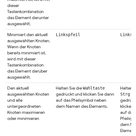
dieser
Tastenkombination
das Element darunter
ausgewählt.
Minimiert den aktuell
Linkspfeil
Linksp
ausgewählten Knoten.
Wenn der Knoten
bereits minimiert ist,
wird mit dieser
Tastenkombination
das Element darüber
ausgewählt.
Den aktuell
Halten Sie die
Halten S
Wahltaste
ausgewählten Knoten
gedrückt und klicken Sie dann
+
Strg
und alle
auf das Pfeilsymbol neben
gedrück
untergeordneten
dem Namen des Elements.
klicken 
Knoten maximieren
auf das
oder minimieren
Pfeilsy
dem Na
Element