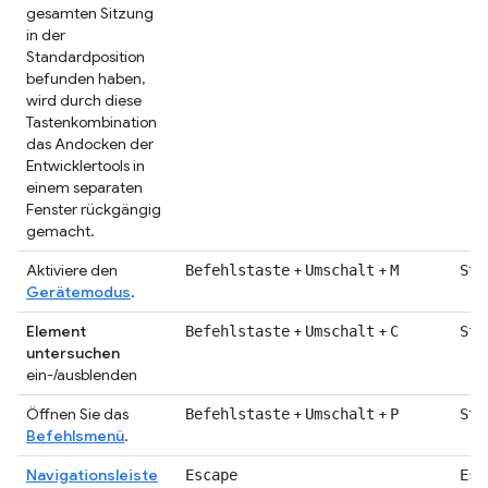
gesamten Sitzung
in der
Standardposition
befunden haben,
wird durch diese
Tastenkombination
das Andocken der
Entwicklertools in
einem separaten
Fenster rückgängig
gemacht.
Aktiviere den
+
+
Befehlstaste
Umschalt
M
Str
Gerätemodus
.
Element
+
+
Befehlstaste
Umschalt
C
Str
untersuchen
ein-/ausblenden
Öffnen Sie das
+
+
Befehlstaste
Umschalt
P
Str
Befehlsmenü
.
Navigationsleiste
Escape
Esc