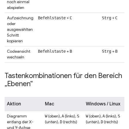
noch einmal
abspielen
Aufzeichnung
+
+
Befehlstaste
C
Strg
C
oder
ausgewählten
Schritt
kopieren
Codeansicht
+
+
Befehlstaste
B
Strg
B
wechseln
Tastenkombinationen für den Bereich
„Ebenen“
Aktion
Mac
Windows / Linux
Diagramm
(oben),
(links),
(oben),
(links),
W
A
S
W
A
S
entlang der X-
(unten),
(rechts)
(unten),
(rechts)
D
D
und Y-Achse