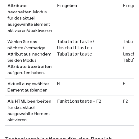
Attribute
Eingeben
Eingeb
bearbeiten
-Modus
für das aktuell
ausgewählte Element
aktivieren/deaktivieren
Wählen Sie das
/
Tabulatortaste
Tabula
nächste / vorherige
+
/
Umschalttaste
Attribut aus, nachdem
Tabulatortaste
Umscha
Sie den Modus
Tabula
Attribute bearbeiten
aufgerufen haben.
Aktuell ausgewähltes
H
H
Element ausblenden
Als HTML bearbeiten
+
Funktionstaste
F2
F2
für das aktuell
ausgewählte Element
aktivieren