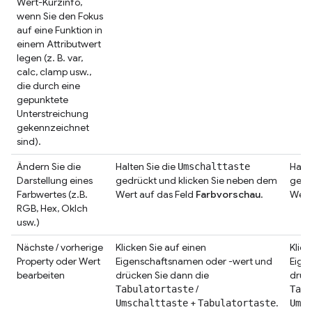
Wert-Kurzinfo,
wenn Sie den Fokus
auf eine Funktion in
einem Attributwert
legen (z. B. var,
calc, clamp usw.,
die durch eine
gepunktete
Unterstreichung
gekennzeichnet
sind).
Ändern Sie die
Halten Sie die
Halte
Umschalttaste
Darstellung eines
gedrückt und klicken Sie neben dem
gedr
Farbwertes (z.B.
Wert auf das Feld
Farbvorschau
.
Wert
RGB, Hex, Oklch
usw.)
Nächste / vorherige
Klicken Sie auf einen
Klick
Property oder Wert
Eigenschaftsnamen oder -wert und
Eige
bearbeiten
drücken Sie dann die
drüc
/
Tabulatortaste
Tabu
+
.
Umschalttaste
Tabulatortaste
Umsc