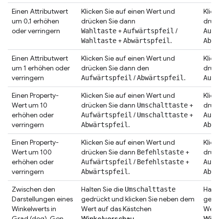
Einen Attributwert
Klicken Sie auf einen Wert und
Klick
um 0,1 erhöhen
drücken Sie dann
drüc
oder verringern
+
/
Wahltaste
Aufwärtspfeil
Aufw
+
.
Wahltaste
Abwärtspfeil
Abwä
Einen Attributwert
Klicken Sie auf einen Wert und
Klick
um 1 erhöhen oder
drücken Sie dann den
drüc
verringern
/
.
Aufwärtspfeil
Abwärtspfeil
Aufw
Einen Property-
Klicken Sie auf einen Wert und
Klick
Wert um 10
drücken Sie dann
+
drüc
Umschalttaste
erhöhen oder
/
+
Aufwärtspfeil
Umschalttaste
Aufw
verringern
.
Abwärtspfeil
Abwä
Einen Property-
Klicken Sie auf einen Wert und
Klick
Wert um 100
drücken Sie dann
+
drüc
Befehlstaste
erhöhen oder
/
+
Aufwärtspfeil
Befehlstaste
Aufw
verringern
.
Abwärtspfeil
Abwä
Zwischen den
Halten Sie die
Halte
Umschalttaste
Darstellungen eines
gedrückt und klicken Sie neben dem
gedr
Winkelwerts in
Wert auf das Kästchen
Wert
Grad (deg), Gon
Winkelvorschau
.
Wink