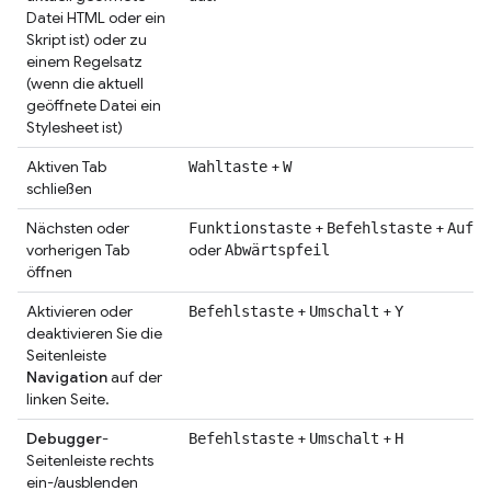
Datei HTML oder ein
Skript ist) oder zu
einem Regelsatz
(wenn die aktuell
geöffnete Datei ein
Stylesheet ist)
Aktiven Tab
+
Wahltaste
W
schließen
Nächsten oder
+
+
Funktionstaste
Befehlstaste
Aufwä
vorherigen Tab
oder
Abwärtspfeil
öffnen
Aktivieren oder
+
+
Befehlstaste
Umschalt
Y
deaktivieren Sie die
Seitenleiste
Navigation
auf der
linken Seite.
Debugger
-
+
+
Befehlstaste
Umschalt
H
Seitenleiste rechts
ein-/ausblenden