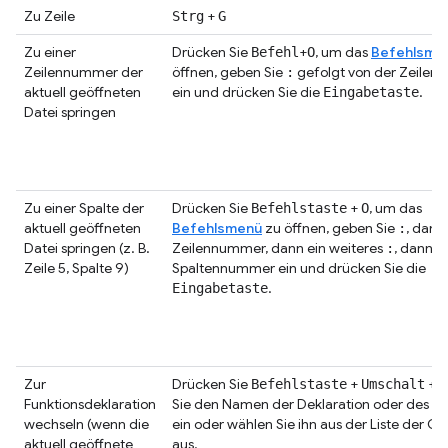
Zu Zeile
+
Strg
G
Zu einer
Drücken Sie
+
, um das
Befehlsme
Befehl
O
Zeilennummer der
öffnen, geben Sie
gefolgt von der Zeile
:
aktuell geöffneten
ein und drücken Sie die
.
Eingabetaste
Datei springen
Zu einer Spalte der
Drücken Sie
+
, um das
Befehlstaste
O
aktuell geöffneten
Befehlsmenü
zu öffnen, geben Sie
, dann
:
Datei springen (z. B.
Zeilennummer, dann ein weiteres
, dann d
:
Zeile 5, Spalte 9)
Spaltennummer ein und drücken Sie die
.
Eingabetaste
Zur
Drücken Sie
+
+
Befehlstaste
Umschalt
O
Funktionsdeklaration
Sie den Namen der Deklaration oder des R
wechseln (wenn die
ein oder wählen Sie ihn aus der Liste der O
aktuell geöffnete
aus.