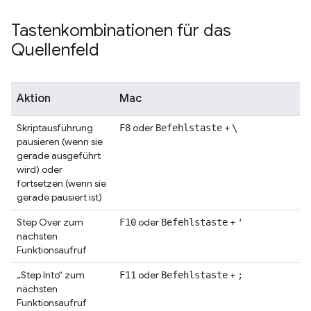
Tastenkombinationen für das
Quellenfeld
Aktion
Mac
Skriptausführung
oder
+
F8
Befehlstaste
\
pausieren (wenn sie
gerade ausgeführt
wird) oder
fortsetzen (wenn sie
gerade pausiert ist)
Step Over zum
oder
+
F10
Befehlstaste
'
nächsten
Funktionsaufruf
„Step Into“ zum
oder
+
F11
Befehlstaste
;
nächsten
Funktionsaufruf