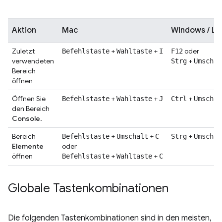
Aktion
Mac
Windows / Li
Zuletzt
+
+
oder
Befehlstaste
Wahltaste
I
F12
verwendeten
+
Strg
Umschal
Bereich
öffnen
Öffnen Sie
+
+
+
Befehlstaste
Wahltaste
J
Ctrl
Umschal
den Bereich
Console
.
Bereich
+
+
+
Befehlstaste
Umschalt
C
Strg
Umschal
Elemente
oder
öffnen
+
+
Befehlstaste
Wahltaste
C
Globale Tastenkombinationen
Die folgenden Tastenkombinationen sind in den meisten,