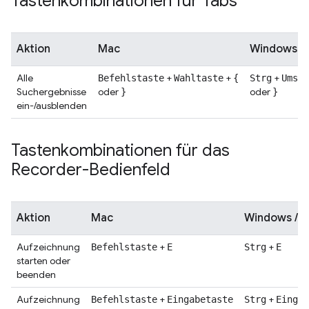
Tastenkombinationen für Tabs
Aktion
Mac
Windows / 
Alle
+
+
+
Befehlstaste
Wahltaste
{
Strg
Umsch
Suchergebnisse
oder
oder
}
}
ein-/ausblenden
Tastenkombinationen für das
Recorder-Bedienfeld
Aktion
Mac
Windows / L
Aufzeichnung
+
+
Befehlstaste
E
Strg
E
starten oder
beenden
Aufzeichnung
+
+
Befehlstaste
Eingabetaste
Strg
Eingab