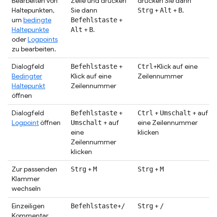
Bearbeiten von
Zeile und drücken
drücken Sie dann
Haltepunkten,
Sie dann
+
+
.
Strg
Alt
B
um
bedingte
+
Befehlstaste
Haltepunkte
+
.
Alt
B
oder
Logpoints
zu bearbeiten.
Dialogfeld
+
+Klick auf eine
Befehlstaste
Ctrl
Bedingter
Klick auf eine
Zeilennummer
Haltepunkt
Zeilennummer
öffnen
Dialogfeld
+
+
+ auf
Befehlstaste
Ctrl
Umschalt
Logpoint
öffnen
+ auf
eine Zeilennummer
Umschalt
eine
klicken
Zeilennummer
klicken
Zur passenden
+
+
Strg
M
Strg
M
Klammer
wechseln
Einzeiligen
+
+
Befehlstaste
/
Strg
/
Kommentar