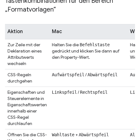
Tastenkombinationen für den Bereich
„Formatvorlagen“
Aktion
Mac
Wind
Zur Zeile mit der
Halten Sie die
Halte
Befehlstaste
Deklaration eines
gedrückt und klicken Sie dann auf
und k
Attributwerts
den Property-Wert.
Wert
wechseln
CSS-Regeln
/
Aufwärtspfeil
Abwärtspfeil
Aufw
durchgehen
Eigenschaften und
/
Linkspfeil
Rechtspfeil
Link
Steuerelemente in
Eigenschaftswerten
innerhalb einer
CSS-Regel
durchlaufen
Öffnen Sie die CSS-
+
Wahltaste
Abwärtspfeil
Alt