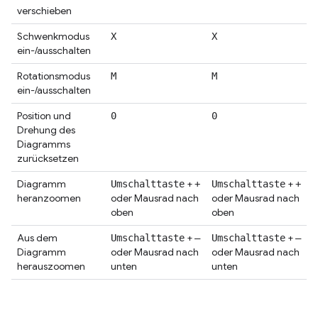
verschieben
Schwenkmodus
X
X
ein-/ausschalten
Rotationsmodus
M
M
ein-/ausschalten
Position und
0
0
Drehung des
Diagramms
zurücksetzen
Diagramm
+
+
Umschalttaste
+
Umschalttaste
+
heranzoomen
oder Mausrad nach
oder Mausrad nach
oben
oben
Aus dem
+
+
Umschalttaste
–
Umschalttaste
–
Diagramm
oder Mausrad nach
oder Mausrad nach
herauszoomen
unten
unten