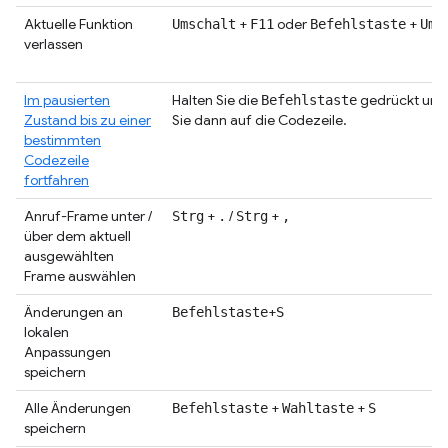
Aktuelle Funktion
+
oder
+
Umschalt
F11
Befehlstaste
Ums
verlassen
Im pausierten
Halten Sie die
gedrückt und 
Befehlstaste
Zustand bis zu einer
Sie dann auf die Codezeile.
bestimmten
Codezeile
fortfahren
Anruf-Frame unter /
+
/
+
Strg
.
Strg
,
über dem aktuell
ausgewählten
Frame auswählen
Änderungen an
+
Befehlstaste
S
lokalen
Anpassungen
speichern
Alle Änderungen
+
+
Befehlstaste
Wahltaste
S
speichern