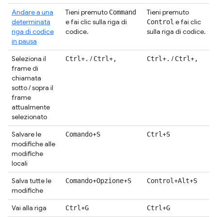
Andare a una
Tieni premuto
Tieni premuto
Command
determinata
e fai clic sulla riga di
e fai clic
Control
riga di codice
codice.
sulla riga di codice.
in pausa
Seleziona il
+
/
+
+
/
+
Ctrl
.
Ctrl
,
Ctrl
.
Ctrl
,
frame di
chiamata
sotto / sopra il
frame
attualmente
selezionato
Salvare le
+
+
Comando
S
Ctrl
S
modifiche alle
modifiche
locali
Salva tutte le
+
+
+
+
Comando
Opzione
S
Control
Alt
S
modifiche
Vai alla riga
+
+
Ctrl
G
Ctrl
G