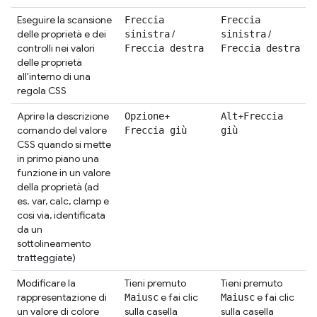
Eseguire la scansione
Freccia
Freccia
delle proprietà e dei
/
/
sinistra
sinistra
controlli nei valori
Freccia destra
Freccia destra
delle proprietà
all'interno di una
regola CSS
Aprire la descrizione
+
+
Opzione
Alt
Freccia
comando del valore
Freccia giù
giù
CSS quando si mette
in primo piano una
funzione in un valore
della proprietà (ad
es. var, calc, clamp e
così via, identificata
da un
sottolineamento
tratteggiate)
Modificare la
Tieni premuto
Tieni premuto
rappresentazione di
e fai clic
e fai clic
Maiusc
Maiusc
un valore di colore
sulla casella
sulla casella