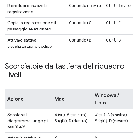
Riproduci di nuovo la
+
+
Comando
Invio
Ctrl
Invio
registrazione
Copia la registrazione o il
+
+
Comando
C
Ctrl
C
passaggio selezionato
Attiva/disattiva
+
+
Comando
B
Ctrl
B
visualizzazione codice
Scorciatoie da tastiera del riquadro
Livelli
Windows /
Azione
Mac
Linux
Spostare il
(su),
(sinistra),
(su),
(sinistra),
W
A
W
A
diagramma lungo gli
(giù),
(destra)
(giù),
(destra)
S
D
S
D
assi X e Y