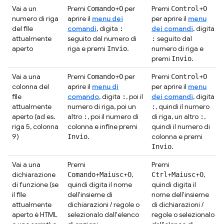
Vai a un
Premi
+
per
Premi
+
Comando
O
Control
O
numero di riga
aprire il
menu dei
per aprire il
menu
del file
comandi
, digita
dei comandi
, digita
:
attualmente
seguito dal numero di
seguito dal
:
aperto
riga e premi
.
numero di riga e
Invio
premi
.
Invio
Vai a una
Premi
+
per
Premi
+
Comando
O
Control
O
colonna del
aprire il
menu di
per aprire il
menu
file
comando
, digita
, poi il
dei comandi
, digita
:
attualmente
numero di riga, poi un
, quindi il numero
:
aperto (ad es.
altro
, poi il numero di
di riga, un altro
,
:
:
riga 5, colonna
colonna e infine premi
quindi il numero di
9)
.
colonna e premi
Invio
.
Invio
Vai a una
Premi
Premi
dichiarazione
+
+
,
+
+
,
Comando
Maiusc
O
Ctrl
Maiusc
O
di funzione (se
quindi digita il nome
quindi digita il
il file
dell'insieme di
nome dell'insieme
attualmente
dichiarazioni / regole o
di dichiarazioni /
aperto è HTML
selezionalo dall'elenco
regole o selezionalo