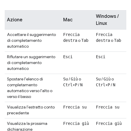
Windows /
Azione
Mac
Linux
Accettare il suggerimento
Freccia
Freccia
di completamento
o
o
destra
Tab
destra
Tab
automatico
Rifiutare un suggerimento
Esci
Esci
di completamento
automatico
Spostare l'elenco di
/
o
/
o
Su
Giù
Su
Giù
completamento
+
/
+
/
Ctrl
P
N
Ctrl
P
N
automatico verso l'alto o
verso il basso
Visualizza l'estratto conto
Freccia su
Freccia su
precedente
Visualizza la prossima
Freccia giù
Freccia giù
dichiarazione