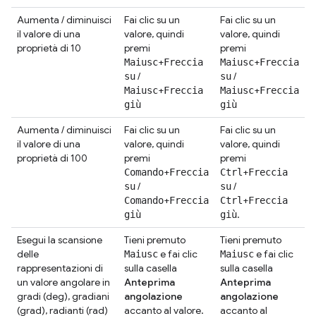
Aumenta / diminuisci
Fai clic su un
Fai clic su un
il valore di una
valore, quindi
valore, quindi
proprietà di 10
premi
premi
+
+
Maiusc
Freccia
Maiusc
Freccia
/
/
su
su
+
+
Maiusc
Freccia
Maiusc
Freccia
giù
giù
Aumenta / diminuisci
Fai clic su un
Fai clic su un
il valore di una
valore, quindi
valore, quindi
proprietà di 100
premi
premi
+
+
Comando
Freccia
Ctrl
Freccia
/
/
su
su
+
+
Comando
Freccia
Ctrl
Freccia
.
giù
giù
Esegui la scansione
Tieni premuto
Tieni premuto
delle
e fai clic
e fai clic
Maiusc
Maiusc
rappresentazioni di
sulla casella
sulla casella
un valore angolare in
Anteprima
Anteprima
gradi (deg), gradiani
angolazione
angolazione
(grad), radianti (rad)
accanto al valore.
accanto al