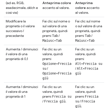
(ad es. RGB,
Anteprima colore
Anteprima
esadecimale, oklch e
accanto al valore.
colore
accanto
così via)
al valore.
Modificare la
Fai clic sul nome o
Fai clic sul nome
proprietà o il valore
sul valore di una
o sul valore di una
successivo /
proprietà, quindi
proprietà, quindi
precedente
premi
/
premi
/
Tab
Tab
+
+
Maiusc
Tab
Maiusc
Tab
Aumenta / diminuisci
Fai clic su un
Fai clic su un
il valore di una
valore, quindi
valore, quindi
proprietà di 0,1
premi
premi
+
+
Opzione
Freccia
Alt
Freccia su
/
/
+
su
Alt
Freccia
+
Opzione
Freccia
giù
giù
Aumenta / diminuisci
Fai clic su un
Fai clic su un
il valore di una
valore, quindi
valore, quindi
proprietà di 1
premi
premi
Freccia su
Freccia
/
.
/
Freccia giù
su
Freccia
.
giù