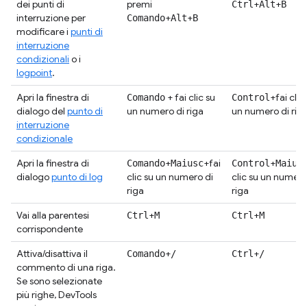
dei punti di
premi
+
+
Ctrl
Alt
B
interruzione per
+
+
Comando
Alt
B
modificare i
punti di
interruzione
condizionali
o i
logpoint
.
Apri la finestra di
+ fai clic su
+fai clic
Comando
Control
dialogo del
punto di
un numero di riga
un numero di rig
interruzione
condizionale
Apri la finestra di
+
+fai
+
Comando
Maiusc
Control
Maius
dialogo
punto di log
clic su un numero di
clic su un numero
riga
riga
Vai alla parentesi
+
+
Ctrl
M
Ctrl
M
corrispondente
Attiva/disattiva il
+
+
Comando
/
Ctrl
/
commento di una riga.
Se sono selezionate
più righe, DevTools