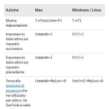
Azione
Mac
Windows / Linux
Mostra
o
+
o
?
Funzione
F1
?
F1
Impostazioni
Impostare lo
+
+
Comando
]
Ctrl
]
stato attivo sul
riquadro
successivo
Impostare lo
+
+
Comando
[
Ctrl
[
stato attivo sul
riquadro
precedente
Torna alla
+
+
+
+
Comando
Maiusc
D
Control
Maiusc
D
posizione di
aggancio
che
hai utilizzato
per ultimo. Se
DevTools è nella