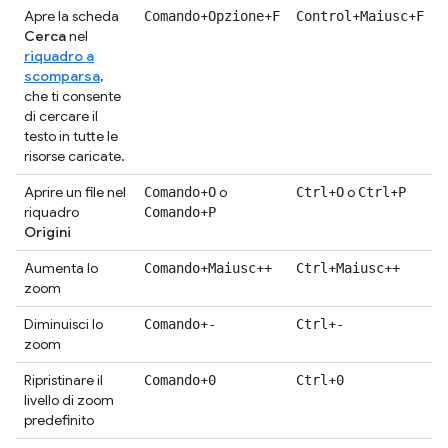
Apre la scheda
+
+
+
+
Comando
Opzione
F
Control
Maiusc
F
Cerca
nel
riquadro a
scomparsa
,
che ti consente
di cercare il
testo in tutte le
risorse caricate.
Aprire un file nel
+
o
+
o
+
Comando
O
Ctrl
O
Ctrl
P
riquadro
+
Comando
P
Origini
Aumenta lo
+
+
+
+
Comando
Maiusc
+
Ctrl
Maiusc
+
zoom
Diminuisci lo
+
+
Comando
-
Ctrl
-
zoom
Ripristinare il
+
+
Comando
0
Ctrl
0
livello di zoom
predefinito