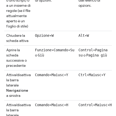
o uno script) o
di opzioni.
dall'elenco di
a un insieme di
opzioni.
regole (se il file
attualmente
aperto è un
foglio di stile)
Chiudere la
+
+
Opzione
W
Alt
W
scheda attiva
Aprire la
+
+
+
Funzione
Comando
Su
Control
Pagina
scheda
o
o
Giù
su
Pagina giù
successiva o
precedente
Attiva/disattiva
+
+
+
+
Comando
Maiusc
Y
Ctrl
Maiusc
Y
la barra
laterale
Navigazione
a sinistra
Attiva/disattiva
+
+
+
+
Comando
Maiusc
H
Control
Maiusc
H
la barra
laterale