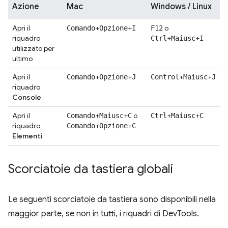
Azione
Mac
Windows / Linux
Apri il
+
+
o
Comando
Opzione
I
F12
riquadro
+
+
Ctrl
Maiusc
I
utilizzato per
ultimo
Apri il
+
+
+
+
Comando
Opzione
J
Control
Maiusc
J
riquadro
Console
Apri il
+
+
o
+
+
Comando
Maiusc
C
Ctrl
Maiusc
C
riquadro
+
+
Comando
Opzione
C
Elementi
Scorciatoie da tastiera globali
Le seguenti scorciatoie da tastiera sono disponibili nella
maggior parte, se non in tutti, i riquadri di DevTools.