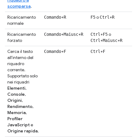
riquadro a
scomparsa
.
Ricaricamento
+
o
+
Comando
R
F5
Ctrl
R
normale
Ricaricamento
+
+
+
o
Comando
Maiusc
R
Ctrl
F5
forzato
+
+
Ctrl
Maiusc
R
Cerca il testo
+
+
Comando
F
Ctrl
F
all'interno del
riquadro
corrente.
Supportato solo
nei riquadri
Elementi
,
Console
,
Origini
,
Rendimento
,
Memoria
,
Profiler
JavaScript
e
Origine rapida
.