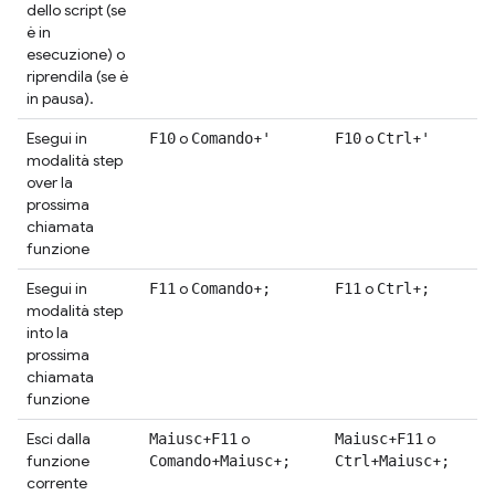
dello script (se
è in
esecuzione) o
riprendila (se è
in pausa).
Esegui in
o
+
o
+
F10
Comando
'
F10
Ctrl
'
modalità step
over la
prossima
chiamata
funzione
Esegui in
o
+
o
+
F11
Comando
;
F11
Ctrl
;
modalità step
into la
prossima
chiamata
funzione
Esci dalla
+
o
+
o
Maiusc
F11
Maiusc
F11
funzione
+
+
+
+
Comando
Maiusc
;
Ctrl
Maiusc
;
corrente