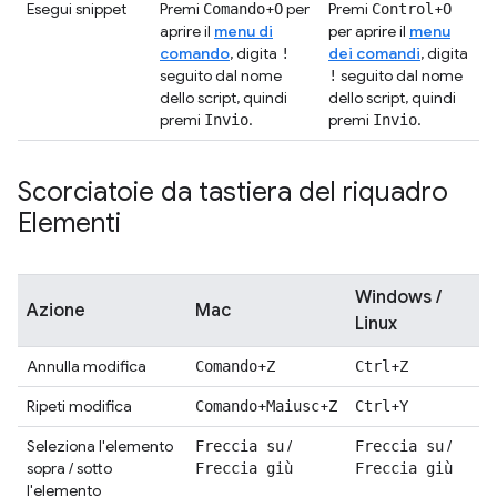
Esegui snippet
Premi
+
per
Premi
+
Comando
O
Control
O
aprire il
menu di
per aprire il
menu
comando
, digita
dei comandi
, digita
!
seguito dal nome
seguito dal nome
!
dello script, quindi
dello script, quindi
premi
.
premi
.
Invio
Invio
Scorciatoie da tastiera del riquadro
Elementi
Windows /
Azione
Mac
Linux
Annulla modifica
+
+
Comando
Z
Ctrl
Z
Ripeti modifica
+
+
+
Comando
Maiusc
Z
Ctrl
Y
Seleziona l'elemento
/
/
Freccia su
Freccia su
sopra / sotto
Freccia giù
Freccia giù
l'elemento