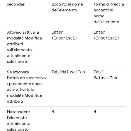
secondari
accanto al nome
forma di freccia
dell'elemento.
accanto al
nome
dell'elemento
Attiva/disattiva la
Enter
Enter
modalità
Modifica
(Inserisci)
(Inserisci)
attributi
sull'elemento
attualmente
selezionato
Selezionare
/
+
/
Tab
Maiusc
Tab
Tab
l'attributo successivo
+
Maiusc
Tab
/ precedente dopo
aver attivato la
modalità
Modifica
attributi
Nascondere
H
H
l'elemento
attualmente
selezionato