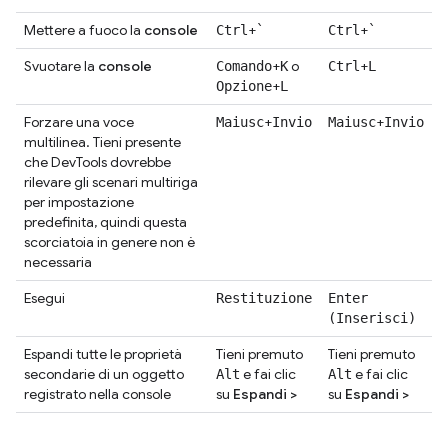
Mettere a fuoco la
console
+
+
Ctrl
`
Ctrl
`
Svuotare la
console
+
o
+
Comando
K
Ctrl
L
+
Opzione
L
Forzare una voce
+
+
Maiusc
Invio
Maiusc
Invio
multilinea. Tieni presente
che DevTools dovrebbe
rilevare gli scenari multiriga
per impostazione
predefinita, quindi questa
scorciatoia in genere non è
necessaria
Esegui
Restituzione
Enter
(Inserisci)
Espandi tutte le proprietà
Tieni premuto
Tieni premuto
secondarie di un oggetto
e fai clic
e fai clic
Alt
Alt
registrato nella console
su
Espandi
>
su
Espandi
>