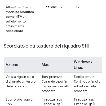
Attiva/disattiva la
+
Funzione
F2
F2
modalità
Modifica
come HTML
sull'elemento
attualmente
selezionato
Scorciatoie da tastiera del riquadro Stili
Windows /
Azione
Mac
Linux
Vai alla riga in cui è
Tieni premuto
Tieni premuto
dichiarato un valore
e poi fai
e fai clic
Comando
Control
della proprietà
clic sul valore della
sul valore della
proprietà.
proprietà.
Scorrere le regole
/
/
Freccia su
Freccia su
CSS
Freccia giù
Freccia giù