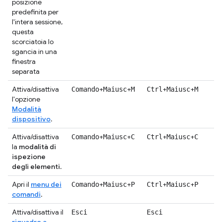
posizione
predefinita per
l'intera sessione,
questa
scorciatoia lo
sgancia in una
finestra
separata
Attiva/disattiva
+
+
+
+
Comando
Maiusc
M
Ctrl
Maiusc
M
l'opzione
Modalità
dispositivo
.
Attiva/disattiva
+
+
+
+
Comando
Maiusc
C
Ctrl
Maiusc
C
la
modalità di
ispezione
degli elementi
.
Apri il
menu dei
+
+
+
+
Comando
Maiusc
P
Ctrl
Maiusc
P
comandi
.
Attiva/disattiva il
Esci
Esci