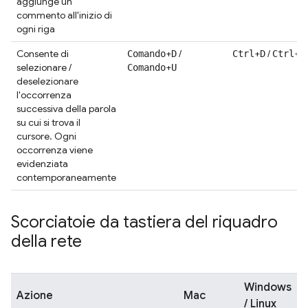
aggiunge un
commento all'inizio di
ogni riga
Consente di
+
/
+
/
+
Comando
D
Ctrl
D
Ctrl
U
selezionare /
+
Comando
U
deselezionare
l'occorrenza
successiva della parola
su cui si trova il
cursore. Ogni
occorrenza viene
evidenziata
contemporaneamente
Scorciatoie da tastiera del riquadro
della rete
Windows
Azione
Mac
/ Linux