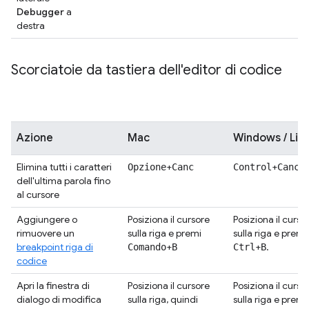
Debugger
a
destra
Scorciatoie da tastiera dell'editor di codice
Azione
Mac
Windows / Lin
Elimina tutti i caratteri
+
+
Opzione
Canc
Control
Canc.
dell'ultima parola fino
al cursore
Aggiungere o
Posiziona il cursore
Posiziona il curso
rimuovere un
sulla riga e premi
sulla riga e premi
breakpoint riga di
+
+
.
Comando
B
Ctrl
B
codice
Apri la finestra di
Posiziona il cursore
Posiziona il curso
dialogo di modifica
sulla riga, quindi
sulla riga e premi