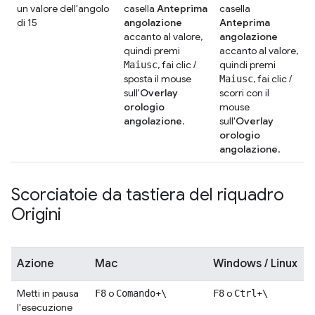
un valore dell'angolo
casella
Anteprima
casella
di 15
angolazione
Anteprima
accanto al valore,
angolazione
quindi premi
accanto al valore,
, fai clic /
quindi premi
Maiusc
sposta il mouse
, fai clic /
Maiusc
sull'
Overlay
scorri con il
orologio
mouse
angolazione
.
sull'
Overlay
orologio
angolazione
.
Scorciatoie da tastiera del riquadro
Origini
Azione
Mac
Windows / Linux
Metti in pausa
o
+
o
+
F8
Comando
\
F8
Ctrl
\
l'esecuzione