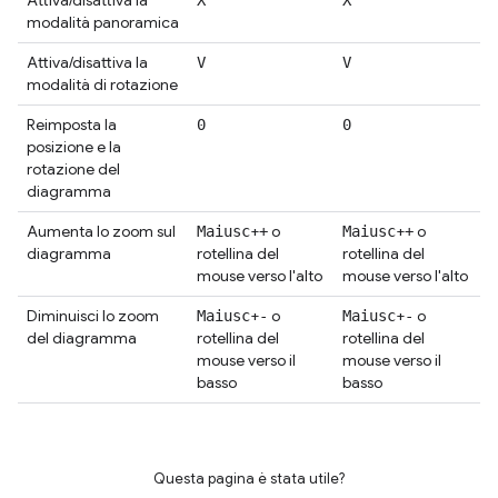
Attiva/disattiva la
X
X
modalità panoramica
Attiva/disattiva la
V
V
modalità di rotazione
Reimposta la
0
0
posizione e la
rotazione del
diagramma
Aumenta lo zoom sul
+
o
+
o
Maiusc
+
Maiusc
+
diagramma
rotellina del
rotellina del
mouse verso l'alto
mouse verso l'alto
Diminuisci lo zoom
+
o
+
o
Maiusc
-
Maiusc
-
del diagramma
rotellina del
rotellina del
mouse verso il
mouse verso il
basso
basso
Questa pagina è stata utile?