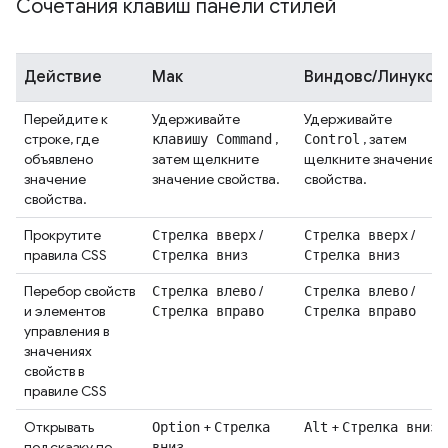
Сочетания клавиш панели стилей
Действие
Мак
Виндовс/Линукс
Перейдите к
Удерживайте
Удерживайте
строке, где
,
, затем
клавишу Command
Control
объявлено
затем щелкните
щелкните значение
значение
значение свойства.
свойства.
свойства.
Прокрутите
/
/
Стрелка вверх
Стрелка вверх
правила CSS
Стрелка вниз
Стрелка вниз
Перебор свойств
/
/
Стрелка влево
Стрелка влево
и элементов
Стрелка вправо
Стрелка вправо
управления в
значениях
свойств в
правиле CSS
Открывать
+
+
Option
Стрелка
Alt
Стрелка вниз
подсказку по
вниз