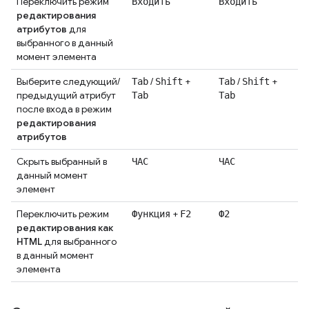
Переключить режим
Входить
Входить
редактирования
атрибутов
для
выбранного в данный
момент элемента
Выберите следующий/
/
+
/
+
Tab
Shift
Tab
Shift
предыдущий атрибут
Tab
Tab
после входа в режим
редактирования
атрибутов
Скрыть выбранный в
ЧАС
ЧАС
данный момент
элемент
Переключить режим
+
Функция
F2
Ф2
редактирования как
HTML
для выбранного
в данный момент
элемента