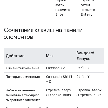
скрипта,
скрипта,
затем
затем
нажмите
нажмите
Enter.
Enter.
Сочетания клавиш на панели
элементов
Виндовс/
Действие
Мак
Линукс
Отменить изменение
+
+
Command
Z
Ctrl
Z
Повторить изменение
+
+
Command
Shift
Ctrl
Y
+
Z
Выберите элемент
Стрелка вверх
Стрелка вверх
выше/ниже текущего
/
/
Стрелка вниз
Стрелка вниз
выбранного элемента