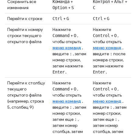
Сохранить все
+
+
+
Команда
Контрол
Альт
изменения
+
Option
S
С
Перейти к строке
+
+
Ctrl
G
Ctrl
G
Перейти к номеру
Нажмите
Нажмите
строки текущего
+
,
+
,
Command
O
Control
O
открытого файла
чтобы открыть
чтобы открыть
меню команд
,
меню команд
,
введите
, затем
введите
после
:
:
номер строки,
номера строки,
затем нажмите
затем нажмите
Enter.
Enter.
Перейти к столбцу
Нажмите
Нажмите
текущего
+
,
+
,
Command
O
Control
O
открытого файла
чтобы открыть
чтобы открыть
(например, строка
меню команд
,
меню команд
,
5, столбец 9)
введите
, затем
введите
, затем
:
:
номер строки,
номер строки,
затем еще
,
затем еще
,
:
:
затем номер
затем номер
столбца, затем
столбца, затем