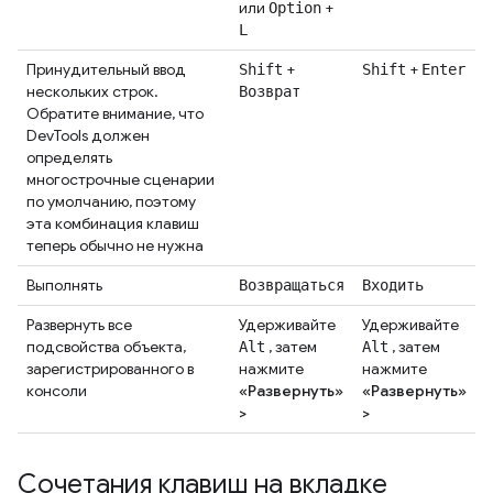
или
+
Option
L
Принудительный ввод
+
+
Shift
Shift
Enter
нескольких строк.
Возврат
Обратите внимание, что
DevTools должен
определять
многострочные сценарии
по умолчанию, поэтому
эта комбинация клавиш
теперь обычно не нужна
Выполнять
Возвращаться
Входить
Развернуть все
Удерживайте
Удерживайте
подсвойства объекта,
, затем
, затем
Alt
Alt
зарегистрированного в
нажмите
нажмите
консоли
«Развернуть»
«Развернуть»
>
>
Сочетания клавиш на вкладке