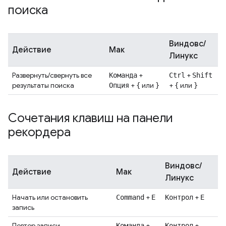
поиска
Виндовс/
Действие
Мак
Линукс
Развернуть/свернуть все
+
+
Команда
Ctrl
Shift
результаты поиска
+
или
+
или
Опция
{
}
{
}
Сочетания клавиш на панели
рекордера
Виндовс/
Действие
Мак
Линукс
Начать или остановить
+
+
Command
E
Контрол
Е
запись
Повтор записи
+
+
Команда
Контрол