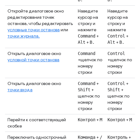
Откройте диалоговое окно
Наведите
Наведите
редактирования точек
курсор на
курсор на
останова, чтобы редактировать
строку и
строку и
условные точки останова
или
нажмите
нажмите
точки журнала.
+
+
Command
Control
+
+
Alt
B.
Alt
B.
Открыть диалоговое окно
Command
Control
условной точки останова
+щелчок по
+щелчок по
номеру
номеру
строки
строки
Открыть диалоговое окно
+
+
Command
Control
точки входа
+
+
Shift
Shift
щелчок по
щелчок по
номеру
номеру
строки
строки
Перейти к соответствующей
+
+
Контрол
М
Контрол
М
скобке
Переключить однострочный
+
+
Команда
/
Контроль