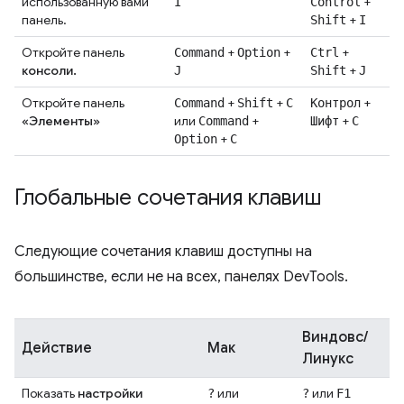
использованную вами
+
I
Control
панель.
+
Shift
I
Откройте панель
+
+
+
Command
Option
Ctrl
консоли.
+
J
Shift
J
Откройте панель
+
+
+
Command
Shift
C
Контрол
«Элементы»
или
+
+
Command
Шифт
С
+
Option
C
Глобальные сочетания клавиш
Следующие сочетания клавиш доступны на
большинстве, если не на всех, панелях DevTools.
Виндовс/
Действие
Мак
Линукс
Показать
настройки
или
или
?
?
F1