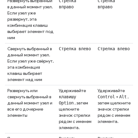
Развернуть выбранный
Стрелка
Стрелка
в данный момент узел.
вправо
вправо
Если узел уже
развернут, эта
комбинация клавиш
выбирает элемент под
ним
Свернуть выбранный в
Стрелка влево
Стрелка влево
данный момент узел.
Если узел уже свёрнут,
эта комбинация
клавиш выбирает
элемент над ним
Развернуть или
Удерживайте
Удерживайте
свернуть выбранный в
+
,
клавишу
Control
Alt
данный момент узел и
, затем
затем щелкните
Option
все его дочерние
щелкните
значок стрелки
элементы
значок стрелки
рядом с именем
рядом с именем
элемента.
элемента.