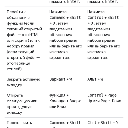
нажмите
нажмите
Enter.
Enter.
Перейти к
Нажмите
Нажмите
объявлению
+
+
Command
Shift
Control
Shift
функции (если
+
, затем
+
, затем
O
O
текущий открытый
введите имя
введите имя
файл — это HTML
объявления/
объявления/
или скрипт) или к
набора правил
набора правил
набору правил
или выберите его
или выберите его
(если текущий
из списка
из списка
открытый файл —
вариантов.
вариантов.
это таблица
стилей)
Закрыть активную
+
+
Вариант
W
Альт
W
вкладку
Открыть
+
+
Функция
Control
Page
следующую или
+
или
Команда
Вверх
Up
Page Down
предыдущую
или
Вниз
вкладку
Переключить
+
+
+
Command
Shift
Ctrl
Shift
Y