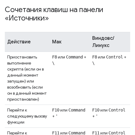
Сочетания клавиш на панели
«Источники»
Виндовс/
Действие
Мак
Линукс
Приостановить
или
+
или
+
F8
Command
F8
Control
выполнение
\
\
скрипта (если он в
данный момент
запущен) или
возобновить (если
он в данный момент
приостановлен)
Перейти к
или
или
F10
Command
F10
Control
следующему вызову
+
+
'
'
функции
Перейти к
или
или
F11
Command
F11
Control