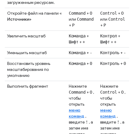
загруженным ресурсам.
Откройте файл на панели «
+
+
Command
O
Control
O
Источники»
или
или
Command
Control
+
+
P
P
Увеличить масштаб
+
+
Команда
Контрол
+
+
Шифт
+
Шифт
+
Уменьшить масштаб
+
+
Команда
-
Контроль
-
Восстановить уровень
+
+
Команда
0
Контроль
0
масштабирования по
умолчанию
Выполнить фрагмент
Нажмите
Нажмите
+
,
+
,
Command
O
Control
O
чтобы
чтобы
открыть
открыть
меню
меню
команд
,
команд
,
введите
, а
введите
, а
!
!
затем имя
затем имя