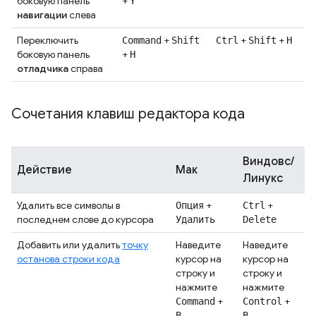
боковую панель
+
Y
навигации
слева
Переключить
+
+
+
Command
Shift
Ctrl
Shift
H
боковую панель
+
H
отладчика
справа
Сочетания клавиш редактора кода
Виндовс/
Действие
Мак
Линукс
Удалить все символы в
+
+
Опция
Ctrl
последнем слове до курсора
Удалить
Delete
Добавить или удалить
точку
Наведите
Наведите
останова строки кода
курсор на
курсор на
строку и
строку и
нажмите
нажмите
+
+
Command
Control
B.
B.