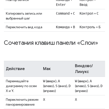
Enter
Ввод
Копировать запись или
+
+
Command
C
Контрол
С
выбранный шаг
Переключить вид кода
+
+
Команда
B
Контроль
Б
Сочетания клавиш панели «Слои»
Виндовс/
Действие
Мак
Линукс
Перемещайте
(вверх),
(вверх),
W
A
W
A
диаграмму по осям
(влево),
(вниз),
(влево),
(вниз),
S
D
S
D
X и Y.
(вправо)
(вправо)
Переключить режим
Х
Х
панорамирования