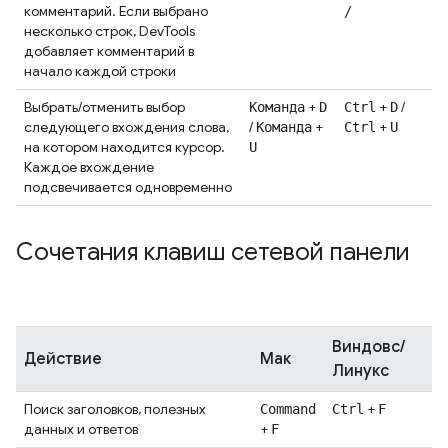
комментарий. Если выбрано
/
несколько строк, DevTools
добавляет комментарий в
начало каждой строки
Выбрать/отменить выбор
+
+
/
Команда
D
Ctrl
D
следующего вхождения слова,
/
+
+
Команда
Ctrl
U
на котором находится курсор.
U
Каждое вхождение
подсвечивается одновременно
Сочетания клавиш сетевой панели
Виндовс/
Действие
Мак
Линукс
Поиск заголовков, полезных
+
Command
Ctrl
F
данных и ответов
+
F