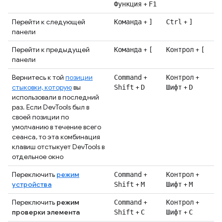
+
Функция
F1
Перейти к следующей
+
+
Команда
]
Ctrl
]
панели
Перейти к предыдущей
+
+
Команда
[
Контрол
[
панели
Вернитесь к той
позиции
+
+
Command
Контрол
стыковки, которую
вы
+
+
Shift
D
Шифт
D
использовали в последний
раз. Если DevTools был в
своей позиции по
умолчанию в течение всего
сеанса, то эта комбинация
клавиш отстыкует DevTools в
отдельное окно
Переключить
режим
+
+
Command
Контрол
устройства
+
+
Shift
M
Шифт
М
Переключить
режим
+
+
Command
Контрол
проверки элемента
+
+
Shift
C
Шифт
С