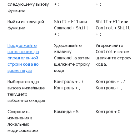
следующему вызову
+
+
;
;
функции
Выйти из текущей
+
или
+
или
Shift
F11
Shift
F11
функции
+
+
Command
Shift
Control
Shift
+
+
;
;
Продолжайте
Удерживайте
Удерживайте
выполнение до
и затем
клавишу
Control
определенной
, а затем
щелкните строку
Command
строки кода во
щелкните строку
кода.
время паузы
кода.
Выберите кадр
+
/
+
/
Контроль
.
Контроль
.
вызова ниже/выше
+
+
Контроль
,
Контроль
,
текущего
выбранного кадра
Сохранить
+
+
Команда
S
Контрол
С
изменения в
локальных
модификациях