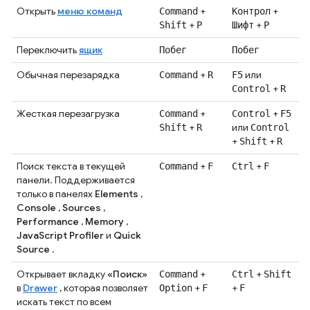
Открыть
меню команд
+
+
Command
Контрол
+
+
Shift
P
Шифт
Р
Переключить
ящик
Побег
Побег
Обычная перезарядка
+
или
Command
R
F5
+
Control
R
Жесткая перезагрузка
+
+
Command
Control
F5
+
или
Shift
R
Control
+
+
Shift
R
Поиск текста в текущей
+
+
Command
F
Ctrl
F
панели. Поддерживается
только в панелях
Elements
,
Console
,
Sources
,
Performance
,
Memory
,
JavaScript Profiler
и
Quick
Source
.
Открывает вкладку
«Поиск»
+
+
Command
Ctrl
Shift
в
Drawer
, которая позволяет
+
+
Option
F
F
искать текст по всем