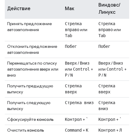
Виндовс/
Действие
Мак
Линукс
Принять предложение
Стрелка
Стрелка
автозаполнения
или
или
вправо
вправо
Tab
Tab
Отклонить предложение
Побег
Побег
автозаполнения
Перемещаться по списку
/
/
Вверх
Вниз
Вверх
Вниз
автозаполнения вверх или
или
+
или
+
Control
Control
вниз
/
/
P
N
P
N
Получить предыдущую
Стрелка
Стрелка
выписку
вверх
вверх
Получить следующую
Стрелка вниз
Стрелка
выписку
вниз
Сфокусируйте
консоль
+
+
Контрол
`
Контрол
`
Очистить
консоль
+
+
Command
K
Контрол
Л