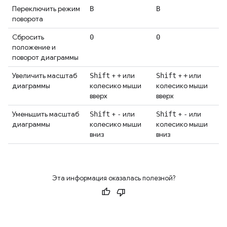
Переключить режим
В
В
поворота
Сбросить
0
0
положение и
поворот диаграммы
Увеличить масштаб
+
или
+
или
Shift
+
Shift
+
диаграммы
колесико мыши
колесико мыши
вверх
вверх
Уменьшить масштаб
+
или
+
или
Shift
-
Shift
-
диаграммы
колесико мыши
колесико мыши
вниз
вниз
Эта информация оказалась полезной?