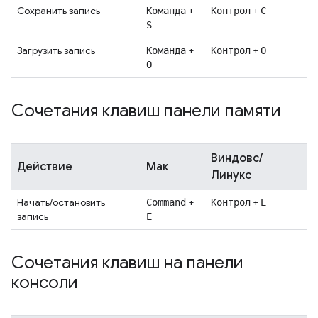
Сохранить запись
+
+
Команда
Контрол
С
S
Загрузить запись
+
+
Команда
Контрол
О
О
Сочетания клавиш панели памяти
Виндовс/
Действие
Мак
Линукс
Начать/остановить
+
+
Command
Контрол
Е
запись
E
Сочетания клавиш на панели
консоли