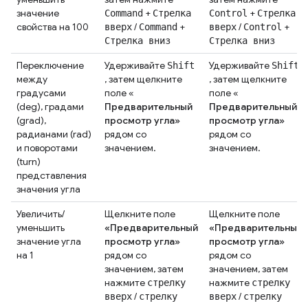
значение
+
+
Command
Стрелка
Control
Стрелка
свойства на 100
/
+
/
+
вверх
Command
вверх
Control
Стрелка вниз
Стрелка вниз
Переключение
Удерживайте
Удерживайте
Shift
Shift
между
, затем щелкните
, затем щелкните
градусами
поле «
поле «
(deg), градами
Предварительный
Предварительный
(grad),
просмотр угла»
просмотр угла»
радианами (rad)
рядом со
рядом со
и поворотами
значением.
значением.
(turn)
представления
значения угла
Увеличить/
Щелкните поле
Щелкните поле
уменьшить
«Предварительный
«Предварительный
значение угла
просмотр угла»
просмотр угла»
на 1
рядом со
рядом со
значением, затем
значением, затем
нажмите
нажмите
стрелку
стрелку
/
/
вверх
стрелку
вверх
стрелку