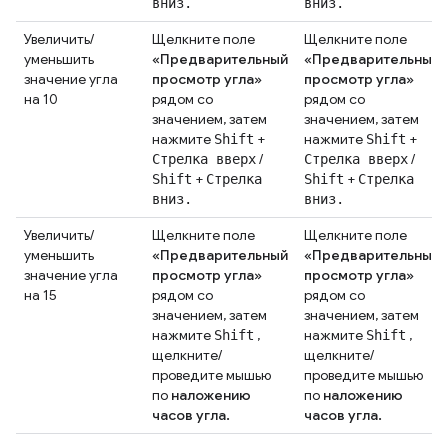
вниз.
вниз.
Увеличить/
Щелкните поле
Щелкните поле
уменьшить
«Предварительный
«Предварительный
значение угла
просмотр угла»
просмотр угла»
на 10
рядом со
рядом со
значением, затем
значением, затем
нажмите
+
нажмите
+
Shift
Shift
/
/
Стрелка вверх
Стрелка вверх
+
+
Shift
Стрелка
Shift
Стрелка
вниз.
вниз.
Увеличить/
Щелкните поле
Щелкните поле
уменьшить
«Предварительный
«Предварительный
значение угла
просмотр угла»
просмотр угла»
на 15
рядом со
рядом со
значением, затем
значением, затем
нажмите
,
нажмите
,
Shift
Shift
щелкните/
щелкните/
проведите мышью
проведите мышью
по
наложению
по
наложению
часов угла.
часов угла.