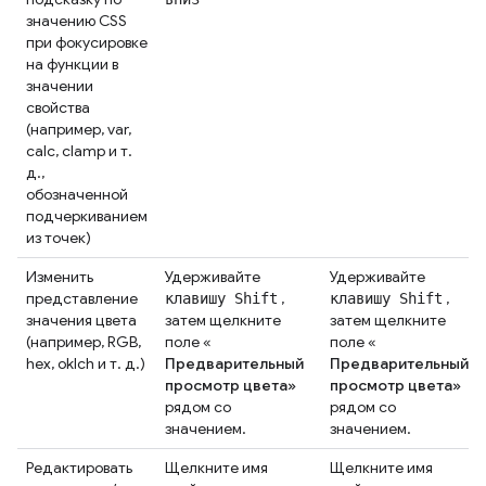
значению CSS
при фокусировке
на функции в
значении
свойства
(например, var,
calc, clamp и т.
д.,
обозначенной
подчеркиванием
из точек)
Изменить
Удерживайте
Удерживайте
представление
,
,
клавишу Shift
клавишу Shift
значения цвета
затем щелкните
затем щелкните
(например, RGB,
поле «
поле «
hex, oklch и т. д.)
Предварительный
Предварительный
просмотр цвета»
просмотр цвета»
рядом со
рядом со
значением.
значением.
Редактировать
Щелкните имя
Щелкните имя