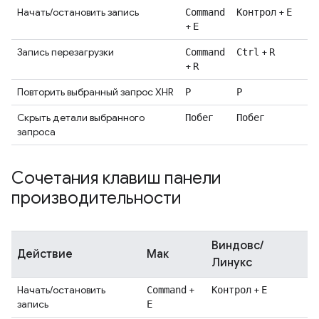
Начать/остановить запись
+
Command
Контрол
Е
+
E
Запись перезагрузки
+
Command
Ctrl
R
+
R
Повторить выбранный запрос XHR
Р
Р
Скрыть детали выбранного
Побег
Побег
запроса
Сочетания клавиш панели
производительности
Виндовс/
Действие
Мак
Линукс
Начать/остановить
+
+
Command
Контрол
Е
запись
E