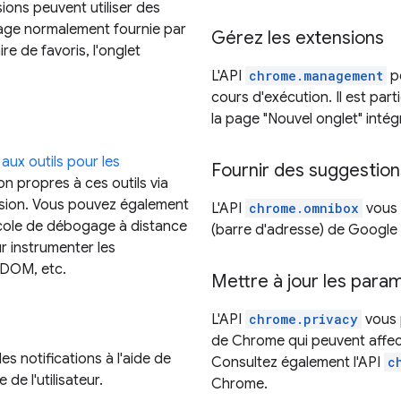
ions peuvent utiliser des
ge normalement fournie par
Gérez les extensions
e de favoris, l'onglet
L'API
chrome.management
pe
cours d'exécution. Il est par
la page "Nouvel onglet" intég
aux outils pour les
Fournir des suggestion
n propres à ces outils via
nsion. Vous pouvez également
L'API
chrome.omnibox
vous 
cole de débogage à distance
(barre d'adresse) de Googl
r instrumenter les
e DOM, etc.
Mettre à jour les par
L'API
chrome.privacy
vous p
de Chrome qui peuvent affecte
s notifications à l'aide de
Consultez également l'API
c
de l'utilisateur.
Chrome.