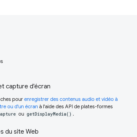
es
et capture d'écran
oches pour
enregistrer des contenus audio et vidéo à
être ou d'un écran
à l'aide des API de plates-formes
apture
ou
getDisplayMedia()
.
es du site Web