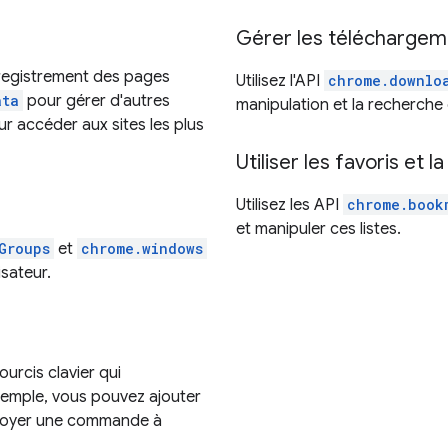
Gérer les téléchargem
nregistrement des pages
Utilisez l'API
chrome.downlo
ata
pour gérer d'autres
manipulation et la recherche
r accéder aux sites les plus
Utiliser les favoris et l
Utilisez les API
chrome.book
et manipuler ces listes.
Groups
et
chrome.windows
isateur.
urcis clavier qui
xemple, vous pouvez ajouter
envoyer une commande à