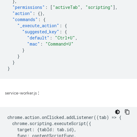
},
"permissions"
:
[
"activeTab"
,
"scripting"
],
"action"
:
{},
"commands"
:
{
"_execute_action"
:
{
"suggested_key"
:
{
"default"
:
"Ctrl+U"
,
"mac"
:
"Command+U"
}
}
}
}
:
service-worker.js
chrome
.
action
.
onClicked
.
addListener
((
tab
)
=
>
{
chrome
.
scripting
.
executeScript
({
target
:
{
tabId
:
tab
.
id
},
func
:
contentScriptFunc
,