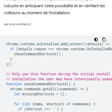
robuste en anticipant cette possibilité et en vérifiant les
collisions au moment de l'installation.
:
service-worker.js
chrome
.
runtime
.
onInstalled
.
addListener
((
details
)
=
>
if
(
details
.
reason
===
chrome
.
runtime
.
OnInstalledR
checkCommandShortcuts
();
}
});
// Only use this function during the initial install
// installation the user may have intentionally unas
function
checkCommandShortcuts
()
{
chrome
.
commands
.
getAll
((
commands
)
=
>
{
let
missingShortcuts
=
[];
for
(
let
{
name
,
shortcut
}
of
commands
)
{
if
(
shortcut
===
''
)
{