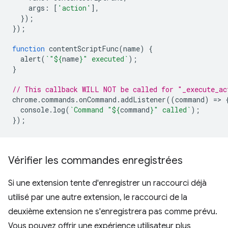
args
:
[
'action'
],
});
});
function
contentScriptFunc
(
name
)
{
alert
(
`"
${
name
}
" executed`
);
}
// This callback WILL NOT be called for "_execute_ac
chrome
.
commands
.
onCommand
.
addListener
((
command
)
=
>
console
.
log
(
`Command "
${
command
}
" called`
);
});
Vérifier les commandes enregistrées
Si une extension tente d'enregistrer un raccourci déjà
utilisé par une autre extension, le raccourci de la
deuxième extension ne s'enregistrera pas comme prévu.
Vous pouvez offrir une expérience utilisateur plus