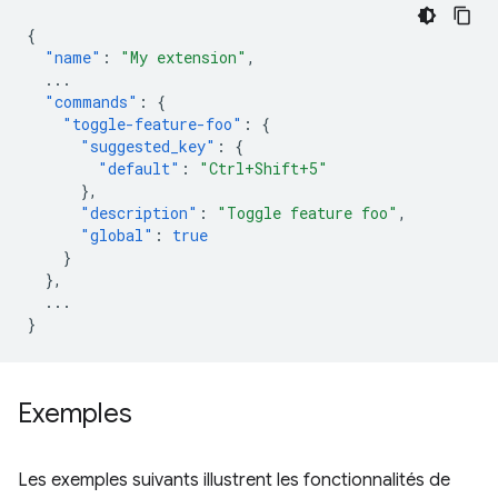
{
"name"
:
"My extension"
,
...
"commands"
:
{
"toggle-feature-foo"
:
{
"suggested_key"
:
{
"default"
:
"Ctrl+Shift+5"
},
"description"
:
"Toggle feature foo"
,
"global"
:
true
}
},
...
}
Exemples
Les exemples suivants illustrent les fonctionnalités de