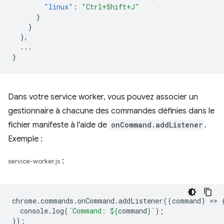
"linux"
:
"Ctrl+Shift+J"
}
}
},
...
}
Dans votre service worker, vous pouvez associer un
gestionnaire à chacune des commandes définies dans le
fichier manifeste à l'aide de
onCommand.addListener
.
Exemple :
:
service-worker.js
chrome
.
commands
.
onCommand
.
addListener
((
command
)
=
>
console
.
log
(
`Command: 
${
command
}
`
);
});