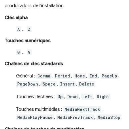
produira lors de l'installation.
Clés alpha
A
…
Z
Touches numériques
0
…
9
Chaînes de clés standards
Général :
Comma
,
Period
,
Home
,
End
,
PageUp
,
PageDown
,
Space
,
Insert
,
Delete
Touches fléchées :
Up
,
Down
,
Left
,
Right
Touches multimédias :
MediaNextTrack
,
MediaPlayPause
,
MediaPrevTrack
,
MediaStop