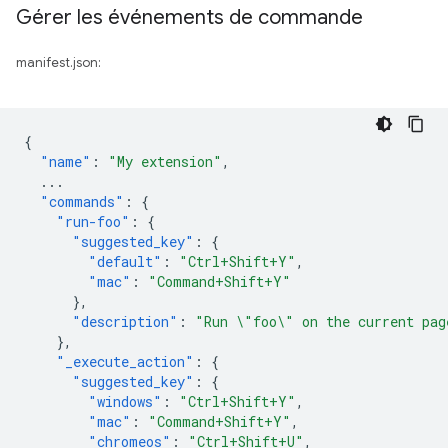
Gérer les événements de commande
manifest.json:
{
"name"
:
"My extension"
,
...
"commands"
:
{
"run-foo"
:
{
"suggested_key"
:
{
"default"
:
"Ctrl+Shift+Y"
,
"mac"
:
"Command+Shift+Y"
},
"description"
:
"Run \"foo\" on the current pag
},
"_execute_action"
:
{
"suggested_key"
:
{
"windows"
:
"Ctrl+Shift+Y"
,
"mac"
:
"Command+Shift+Y"
,
"chromeos"
:
"Ctrl+Shift+U"
,