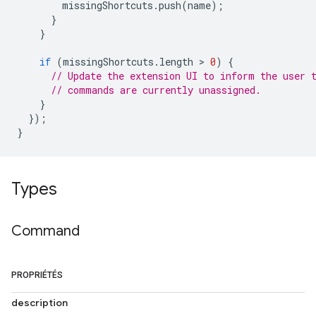
missingShortcuts
.
push
(
name
);
}
}
if
(
missingShortcuts
.
length
 > 
0
)
{
// Update the extension UI to inform the user 
// commands are currently unassigned.
}
});
}
Types
Command
PROPRIÉTÉS
description