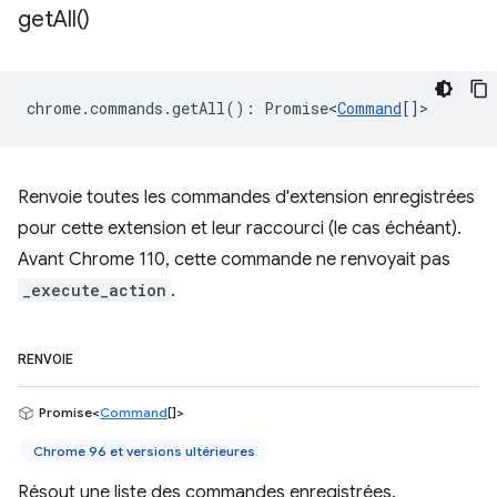
get
All(
)
chrome
.
commands
.
getAll
()
:
Promise<
Command
[]
>
Renvoie toutes les commandes d'extension enregistrées
pour cette extension et leur raccourci (le cas échéant).
Avant Chrome 110, cette commande ne renvoyait pas
_execute_action
.
RENVOIE
Promise<
Command
[]>
Chrome 96 et versions ultérieures
Résout une liste des commandes enregistrées.