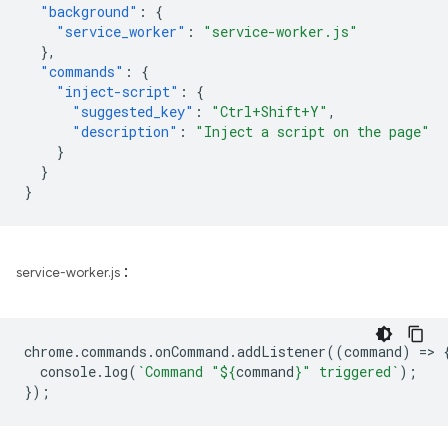
"background"
:
{
"service_worker"
:
"service-worker.js"
},
"commands"
:
{
"inject-script"
:
{
"suggested_key"
:
"Ctrl+Shift+Y"
,
"description"
:
"Inject a script on the page"
}
}
}
:
service-worker.js
chrome
.
commands
.
onCommand
.
addListener
((
command
)
=
>
console
.
log
(
`Command "
${
command
}
" triggered`
);
});