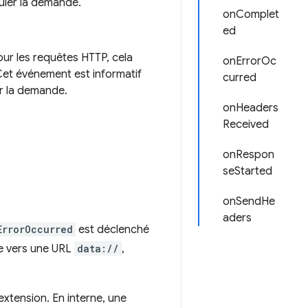
uler la demande.
onComplet
ed
ur les requêtes HTTP, cela
onErrorOc
 Cet événement est informatif
curred
er la demande.
onHeaders
Received
onRespon
seStarted
onSendHe
aders
ErrorOccurred
est déclenché
ée vers une URL
data://
,
extension. En interne, une