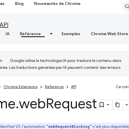
cas
Blog
Nouveautés de Chrome
API
IA
Référence
Exemples
Chrome Web Store
Google utilise la technologie IA pour traduire le contenu dans
érée. Les traductions générées par IA peuvent contenir des erreurs.
Chrome Extensions
Reference
API
Ce cont
me
.
web
Request
Manifest V3, l'autorisation
n'est plus disponibl
"webRequestBlocking"