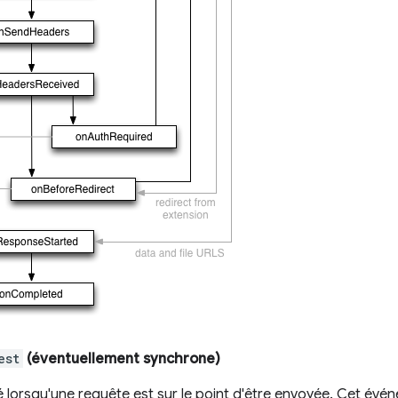
est
(éventuellement synchrone)
 lorsqu'une requête est sur le point d'être envoyée. Cet évé