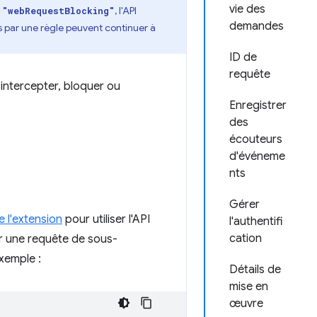
vie des
e
, l'API
"webRequestBlocking"
demandes
s par une règle peuvent continuer à
ID de
requête
 intercepter, bloquer ou
Enregistrer
des
écouteurs
d'événeme
nts
Gérer
e l'extension
pour utiliser l'API
l'authentifi
cation
r une requête de sous-
Exemple :
Détails de
mise en
œuvre