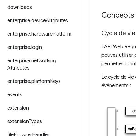
downloads
Concepts e
enterprise
.
device
Attributes
Cycle de vi
enterprise
.
hardware
Platform
L'API Web Reque
enterprise
.
login
pouvez utiliser
enterprise
.
networking
permettent d'in
Attributes
Le cycle de vie
enterprise
.
platform
Keys
événements :
events
extension
extension
Types
file
Browser
Handler