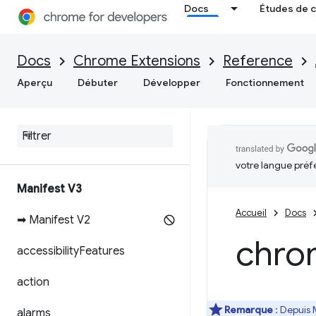
Docs
Études de 
Docs
Chrome Extensions
Reference
Aperçu
Débuter
Développer
Fonctionnement
votre langue préf
Manifest V3
Accueil
Docs
➡ Manifest V2
chro
accessibility
Features
action
Remarque
: Depuis 
alarms