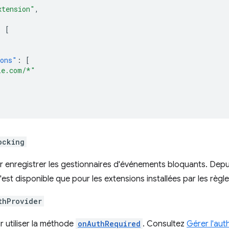
xtension"
,
:
[
ions"
:
[
le.com/*"
ocking
 enregistrer les gestionnaires d'événements bloquants. Depui
'est disponible que pour les extensions installées par les règle
thProvider
r utiliser la méthode
onAuthRequired
. Consultez
Gérer l'aut