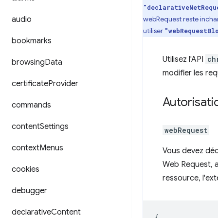
"declarativeNetRequ
audio
webRequest reste inchang
utiliser
"webRequestBl
bookmarks
Utilisez l'API
ch
browsing
Data
modifier les re
certificate
Provider
Autorisati
commands
content
Settings
webRequest
context
Menus
Vous devez décl
Web Request, a
cookies
ressource, l'ex
debugger
declarative
Content
{