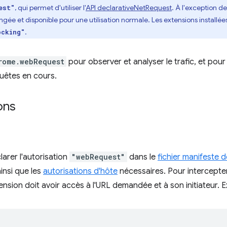
, qui permet d'utiliser l'
API declarativeNetRequest
. À l'exception d
est"
ée et disponible pour une utilisation normale. Les extensions installée
.
ocking"
rome.webRequest
pour observer et analyser le trafic, et pour
quêtes en cours.
ons
arer l'autorisation
"webRequest"
dans le
fichier manifeste d
insi que les
autorisations d'hôte
nécessaires. Pour intercepte
tension doit avoir accès à l'URL demandée et à son initiateur. 