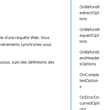
OnBeforeR
edirectOpt
ions
OnBeforeR
equestOpt
vie d'une requête Web. Vous
ions
s événements synchrones vous
OnBeforeS
endHeader
sous, suivi des définitions des
sOptions
OnComple
tedOption
s
OnErrorOc
curredOpti
ons