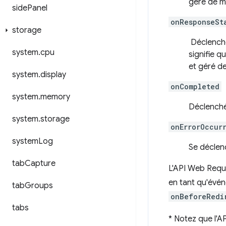
géré de m
side
Panel
onResponseSt
storage
Déclenché
system
.
cpu
signifie q
et géré de
system
.
display
onCompleted
system
.
memory
Déclenché
system
.
storage
onErrorOccur
system
Log
Se déclen
tab
Capture
L'API Web Requ
en tant qu'évén
tab
Groups
onBeforeRedi
tabs
*
Notez que l'AP