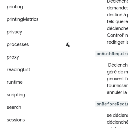
Déclenché
printing
demandes 
destiné à
printing
Metrics
tels que l
déclenche
privacy
Control" n
rediriger 
processes
onAuthRequir
proxy
Déclenché 
reading
List
géré de ma
peuvent fo
runtime
fournissan
annuler l
scripting
onBeforeRedi
search
se déclenc
sessions
déclenché