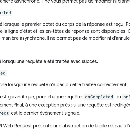
anière asynchrone. Il ne vous permet pas de modifier ni d'ann
arted
 lorsque le premier octet du corps de la réponse est reçu. Po
ue la ligne d'état et les en-têtes de réponse sont disponibles.
 manière asynchrone. Il ne permet pas de modifier ni d'annul
 lorsqu'une requête a été traitée avec succès.
red
che lorsqu'une requête n'a pas pu être traitée correctement.
est garantit que, pour chaque requête,
onCompleted
ou
on
ement final, à une exception près : si une requête est redirig
rect
est le dernier événement signalé.
I Web Request présente une abstraction de la pile réseau à l'