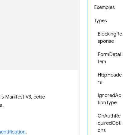
Exemples
Types
BlockingRe
sponse
FormDataI
tem
HttpHeade
rs
IgnoredAc
s Manifest V3, cette
tionType
s.
OnAuthRe
quiredOpti
ons
hentification
.