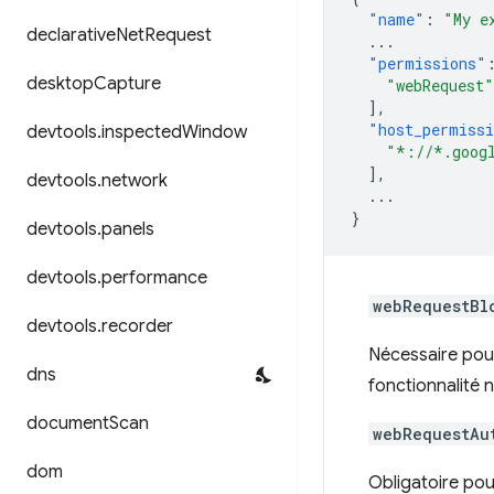
"name"
:
"My e
declarative
Net
Request
...
"permissions"
desktop
Capture
"webRequest"
],
"host_permiss
devtools
.
inspected
Window
"*://*.goog
],
devtools
.
network
...
}
devtools
.
panels
devtools
.
performance
webRequestBl
devtools
.
recorder
Nécessaire pour
dns
fonctionnalité n
document
Scan
webRequestAu
dom
Obligatoire pou