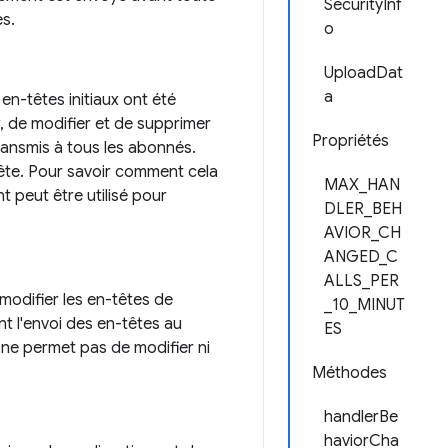
SecurityInf
es.
o
UploadDat
a
en-têtes initiaux ont été
, de modifier et de supprimer
Propriétés
ransmis à tous les abonnés.
ête. Pour savoir comment cela
MAX_HAN
 peut être utilisé pour
DLER_BEH
AVIOR_CH
ANGED_C
ALLS_PER
 modifier les en-têtes de
_10_MINUT
t l'envoi des en-têtes au
ES
 ne permet pas de modifier ni
Méthodes
handlerBe
haviorCha