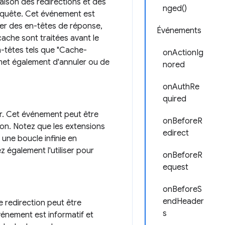
aison des redirections et des
nged()
requête. Cet événement est
mer des en-têtes de réponse,
Événements
cache sont traitées avant le
-têtes tels que "Cache-
onActionIg
rmet également d'annuler ou de
nored
onAuthRe
quired
eur. Cet événement peut être
onBeforeR
ion. Notez que les extensions
edirect
 une boucle infinie en
z également l'utiliser pour
onBeforeR
equest
onBeforeS
endHeader
e redirection peut être
s
énement est informatif et