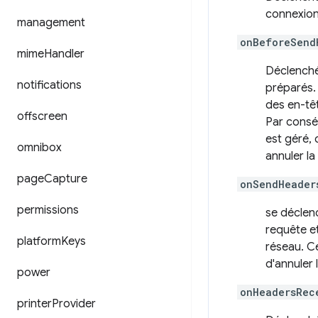
connexion 
management
onBeforeSend
mime
Handler
Déclenché 
notifications
préparés.
des en-tê
offscreen
Par consé
est géré, 
omnibox
annuler la
page
Capture
onSendHeader
permissions
se déclenc
requête et
platform
Keys
réseau. Ce
d'annuler
power
onHeadersRec
printer
Provider