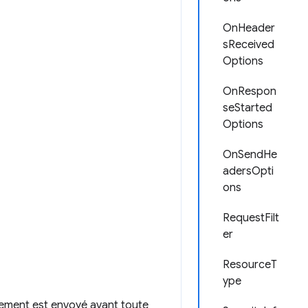
OnHeader
sReceived
Options
OnRespon
seStarted
Options
OnSendHe
adersOpti
ons
RequestFilt
er
ResourceT
ype
nement est envoyé avant toute