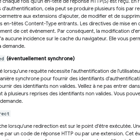
 chaque fois qu'un en-tête de réponse HTTP(S) est reçu. En r
d'authentification, cela peut se produire plusieurs fois par 
 permettre aux extensions d'ajouter, de modifier et de suppri
es en-têtes Content-Type entrants. Les directives de mise en 
ment de cet événement. Par conséquent, la modification d'en
'a aucune incidence sur le cache du navigateur. Elle vous pe
la demande.
ed
(éventuellement synchrone)
lorsqu'une requête nécessite l'authentification de l'utilisat
nière synchrone pour fournir des identifiants d'authentificat
urnir des identifiants non valides. Veillez à ne pas entrer dans
t à plusieurs reprises des identifiants non valides. Vous pouve
a demande.
rect
he lorsqu'une redirection est sur le point d'être exécutée. Un
e par un code de réponse HTTP ou par une extension. Cet év