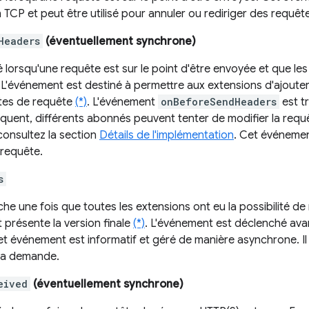
TCP et peut être utilisé pour annuler ou rediriger des requêt
Headers
(éventuellement synchrone)
lorsqu'une requête est sur le point d'être envoyée et que les 
 L'événement est destiné à permettre aux extensions d'ajouter
tes de requête
(*)
. L'événement
onBeforeSendHeaders
est t
quent, différents abonnés peuvent tenter de modifier la requ
consultez la section
Détails de l'implémentation
. Cet événement
 requête.
s
he une fois que toutes les extensions ont eu la possibilité de
 présente la version finale
(*)
. L'événement est déclenché avan
t événement est informatif et géré de manière asynchrone. Il
 la demande.
eived
(éventuellement synchrone)