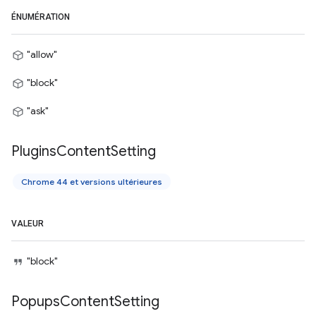
ÉNUMÉRATION
"allow"
"block"
"ask"
Plugins
Content
Setting
Chrome 44 et versions ultérieures
VALEUR
"block"
Popups
Content
Setting