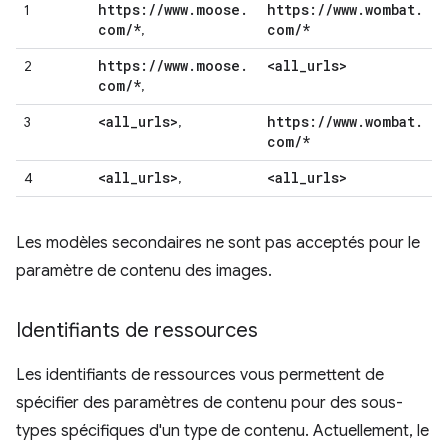
https:
/
/
www
.
moose
.
https:
/
/
www
.
wombat
.
1
com
/
*
com
/
*
,
https:
/
/
www
.
moose
.
<all
_
urls>
2
com
/
*
,
<all
_
urls>
https:
/
/
www
.
wombat
.
3
,
com
/
*
<all
_
urls>
<all
_
urls>
4
,
Les modèles secondaires ne sont pas acceptés pour le
paramètre de contenu des images.
Identifiants de ressources
Les identifiants de ressources vous permettent de
spécifier des paramètres de contenu pour des sous-
types spécifiques d'un type de contenu. Actuellement, le