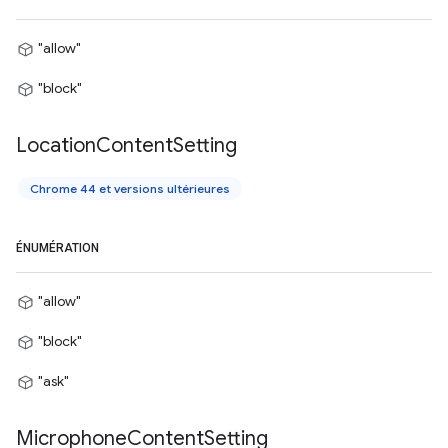
"allow"
"block"
Location
Content
Setting
Chrome 44 et versions ultérieures
ÉNUMÉRATION
"allow"
"block"
"ask"
Microphone
Content
Setting