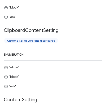
"block"
"ask"
Clipboard
Content
Setting
Chrome 121 et versions ultérieures
ÉNUMÉRATION
"allow"
"block"
"ask"
Content
Setting