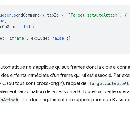
ugger
.
sendCommand
({
tabId
},
"Target.setAutoAttach"
,
{
ue
,
rOnStart
:
false
,
e
:
"iframe"
,
exclude
:
false
}]
utomatique ne s'applique qu'aux frames dont la cible a connai
 des enfants immédiats d'un frame qui lui est associé. Par exe
> C (où tous sont cross-origin), l'appel de
Target.setAutoAt
alement l'association de la session à B. Toutefois, cette opéra
toAttach
doit donc également être appelé pour que B associe