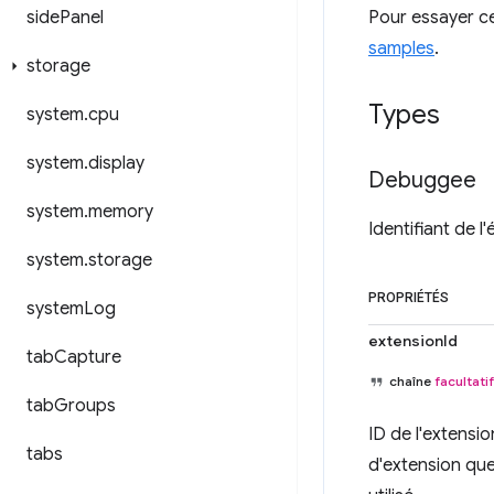
side
Panel
Pour essayer cet
samples
.
storage
Types
system
.
cpu
system
.
display
Debuggee
system
.
memory
Identifiant de 
system
.
storage
PROPRIÉTÉS
system
Log
extensionId
tab
Capture
chaîne
facultatif
tab
Groups
ID de l'extensi
tabs
d'extension qu