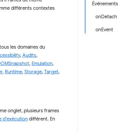
 les iFrames de même
Événements
omme différents contextes
onDetach
onEvent
tous les domaines du
essibility
,
Audits
,
OMSnapshot
,
Emulation
,
er
,
Runtime
,
Storage
,
Target
,
ême onglet, plusieurs frames
e d'exécution
différent. En