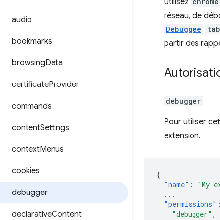
Utilisez
chrome
réseau, de débo
audio
Debuggee
tab
bookmarks
partir des rapp
browsing
Data
Autorisati
certificate
Provider
debugger
commands
Pour utiliser ce
content
Settings
extension.
context
Menus
cookies
{
"name"
:
"My e
debugger
...
"permissions"
declarative
Content
"debugger"
,