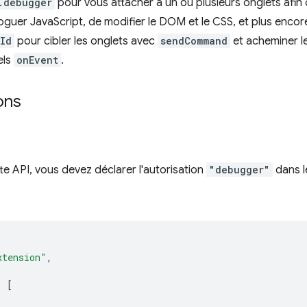
.debugger
pour vous attacher à un ou plusieurs onglets afin d
guer JavaScript, de modifier le DOM et le CSS, et plus encore.
Id
pour cibler les onglets avec
sendCommand
et acheminer 
els
onEvent
.
ons
tte API, vous devez déclarer l'autorisation
"debugger"
dans l
xtension"
,
:
[