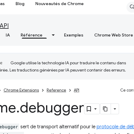
cas
Blog
Nouveautés de Chrome
API
IA
Référence
Exemples
Chrome Web Store
Google utilise la technologie IA pour traduire le contenu dans
érée. Les traductions générées par IA peuvent contenir des erreurs.
Chrome Extensions
Reference
API
Ce cont
me
.
debugger
ebugger
sert de transport alternatif pour le
protocole de dé