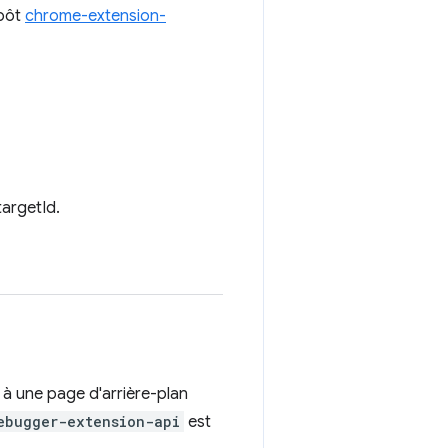
épôt
chrome-extension-
targetId.
r à une page d'arrière-plan
ebugger-extension-api
est