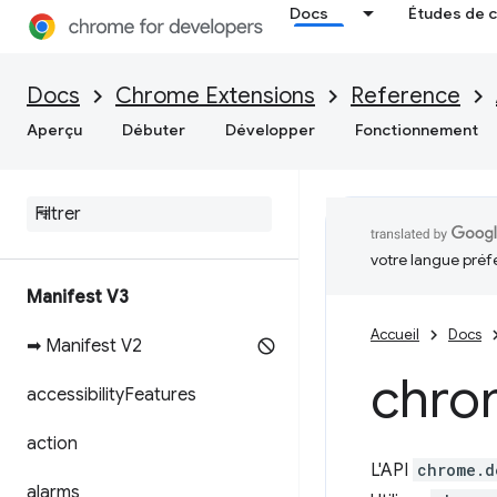
Docs
Études de 
Docs
Chrome Extensions
Reference
Aperçu
Débuter
Développer
Fonctionnement
votre langue préf
Manifest V3
Accueil
Docs
➡ Manifest V2
chro
accessibility
Features
action
L'API
chrome.d
alarms