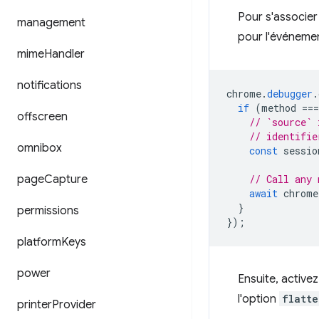
Pour s'associe
management
pour l'événeme
mime
Handler
notifications
chrome
.
debugger
.
if
(
method
===
offscreen
// `source` 
// identifie
omnibox
const
sessio
page
Capture
// Call any 
await
chrome
}
permissions
});
platform
Keys
power
Ensuite, activez 
l'option
flatte
printer
Provider