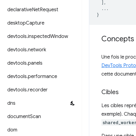
],
...
declarative
Net
Request
}
desktop
Capture
devtools
.
inspected
Window
Concepts e
devtools
.
network
Une fois le pro
devtools
.
panels
DevTools Proto
cette documenta
devtools
.
performance
devtools
.
recorder
Cibles
dns
Les cibles repr
exemple). Chaqu
document
Scan
shared_worke
dom