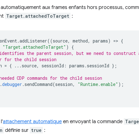
r automatiquement aux frames enfants hors processus, comm
nt
Target.attachedToTarget
:
onEvent
.
addListener
((
source
,
method
,
params
)
=
>
{
"Target.attachedToTarget"
)
{
identifies the parent session, but we need to construct 
r for the child session
n
=
{
...
source
,
sessionId
:
params
.
sessionId
};
needed CDP commands for the child session
.
debugger
.
sendCommand
(
session
,
"Runtime.enable"
);
l'
attachement automatique
en envoyant la commande
Targe
n
définie sur
true
: