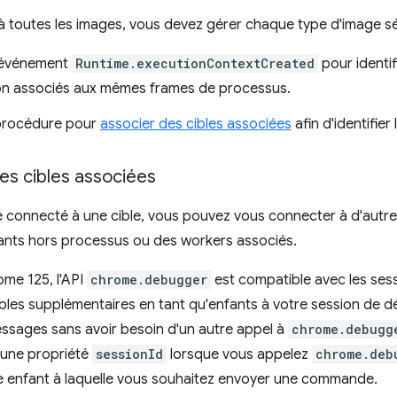
 à toutes les images, vous devez gérer chaque type d'image s
'événement
Runtime.executionContextCreated
pour identi
on associés aux mêmes frames de processus.
 procédure pour
associer des cibles associées
afin d'identifie
es cibles associées
 connecté à une cible, vous pouvez vous connecter à d'autre
ants hors processus ou des workers associés.
ome 125, l'API
chrome.debugger
est compatible avec les ses
ibles supplémentaires en tant qu'enfants à votre session de d
ssages sans avoir besoin d'un autre appel à
chrome.debugg
 une propriété
sessionId
lorsque vous appelez
chrome.deb
ible enfant à laquelle vous souhaitez envoyer une commande.