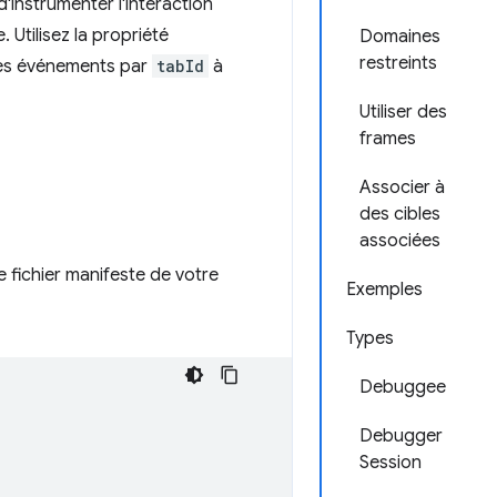
'instrumenter l'interaction
 Utilisez la propriété
Domaines
restreints
les événements par
tabId
à
Utiliser des
frames
Associer à
des cibles
associées
e fichier manifeste de votre
Exemples
Types
Debuggee
Debugger
Session