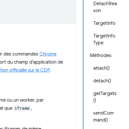
DetachRea
son
TargetInfo
TargetInfo
Type
er des commandes
Chrome
Méthodes
sort du champ d'application de
attach()
on officielle sur le CDP
.
detach()
getTargets
ame ou un worker, par
()
tel que
iframe
,
sendCom
mand()