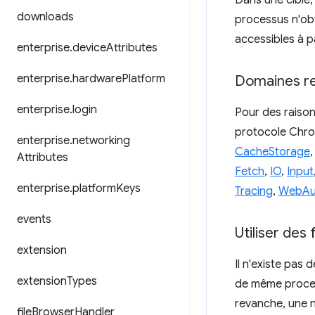
Dans une cible,
downloads
processus n'obt
accessibles à pa
enterprise
.
device
Attributes
enterprise
.
hardware
Platform
Domaines re
enterprise
.
login
Pour des raison
protocole Chro
enterprise
.
networking
CacheStorage
Attributes
Fetch
,
IO
,
Input
enterprise
.
platform
Keys
Tracing
,
WebAu
events
Utiliser des
extension
Il n'existe pas
extension
Types
de même process
revanche, une n
file
Browser
Handler