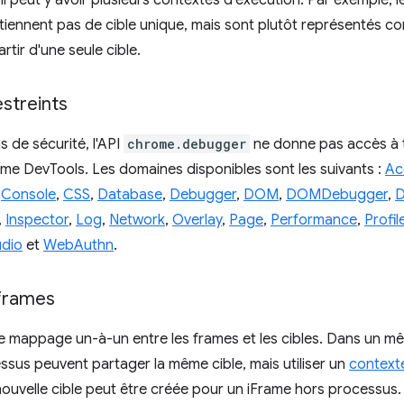
 il peut y avoir plusieurs contextes d'exécution. Par exemple,
iennent pas de cible unique, mais sont plutôt représentés c
rtir d'une seule cible.
streints
s de sécurité, l'API
chrome.debugger
ne donne pas accès à 
me DevTools. Les domaines disponibles sont les suivants :
Acc
,
Console
,
CSS
,
Database
,
Debugger
,
DOM
,
DOMDebugger
,
D
,
Inspector
,
Log
,
Network
,
Overlay
,
Page
,
Performance
,
Profil
dio
et
WebAuthn
.
 frames
 de mappage un-à-un entre les frames et les cibles. Dans un m
us peuvent partager la même cible, mais utiliser un
context
ouvelle cible peut être créée pour un iFrame hors processus.