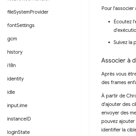
Pour l'associer
file
System
Provider
Écoutez l
font
Settings
d'exécuti
gcm
Suivez la
history
Associer à d
i18n
Après vous être
identity
des frames enf
idle
À partir de Chr
d'ajouter des c
input
.
ime
envoyer des me
instance
ID
pouvez ajouter
identifier la c
login
State