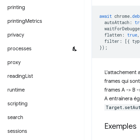
printing
await
chrome
.
deb
printing
Metrics
autoAttach
:
tr
waitForDebugge
privacy
flatten
:
true
,
filter
:
[{
typ
});
processes
proxy
L'attachement a
reading
List
frames qui sont
runtime
frames A -> B -
A entraînera ég
scripting
Target.setAu
search
Exemples
sessions