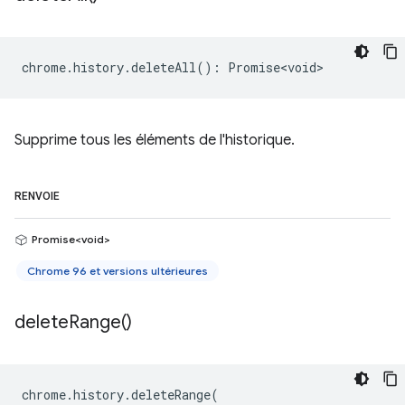
chrome
.
history
.
deleteAll
()
:
Promise<void>
Supprime tous les éléments de l'historique.
RENVOIE
Promise<void>
Chrome 96 et versions ultérieures
delete
Range(
)
chrome
.
history
.
deleteRange
(