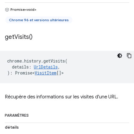
Promise<void>
Chrome 96 et versions ultérieures
get
Visits(
)
chrome
.
history
.
getVisits
(
details
:
UrlDetails
,
)
:
Promise<
VisitItem
[]
>
Récupère des informations sur les visites d'une URL.
PARAMÈTRES
détails