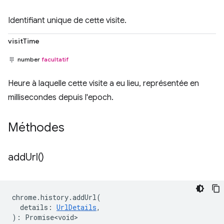
Identifiant unique de cette visite.
visitTime
number
facultatif
Heure à laquelle cette visite a eu lieu, représentée en
millisecondes depuis l'epoch.
Méthodes
add
Url(
)
chrome
.
history
.
addUrl
(
details
:
UrlDetails
,
)
:
Promise<void>