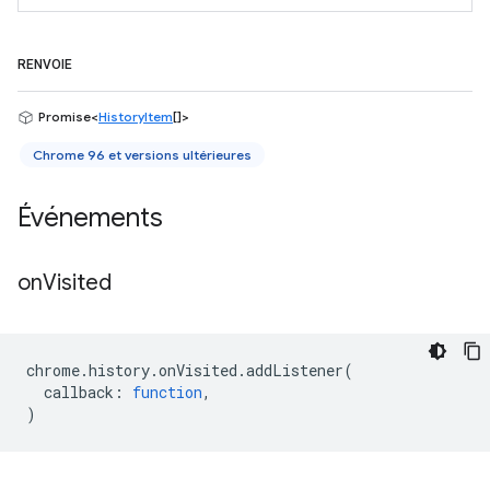
RENVOIE
Promise<
HistoryItem
[]>
Chrome 96 et versions ultérieures
Événements
on
Visited
chrome
.
history
.
onVisited
.
addListener
(
callback
:
function
,
)