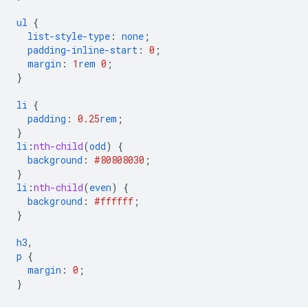
ul
{
list-style-type
:
none
;
padding-inline-start
:
0
;
margin
:
1
rem
0
;
}
li
{
padding
:
0.25
rem
;
}
li
:
nth-child
(
odd
)
{
background
:
#808080
30
;
}
li
:
nth-child
(
even
)
{
background
:
#ffffff
;
}
h3
,
p
{
margin
:
0
;
}