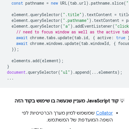
const
pathname
=
new
URL
(
tab
.
url
).
pathname
.
slice
(
"
element
.
querySelector
(
".title"
).
textContent
=
titl
element
.
querySelector
(
".pathname"
).
textContent
=
p
element
.
querySelector
(
"a"
).
addEventListener
(
"clic
// need to focus window as well as the active tab
await
chrome
.
tabs
.
update
(
tab
.
id
,
{
active
:
true
await
chrome
.
windows
.
update
(
tab
.
windowId
,
{
focu
});
elements
.
add
(
element
);
}
document
.
querySelector
(
"ul"
).
append
(...
elements
);
...
💡
קוד JavaScript מעניין שנעשה בו שימוש בקוד הזה
Collator
שמשמש למיון מערך הכרטיסיות לפי
השפה המועדפת של המשתמש.