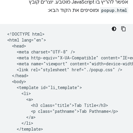
אפשר להריץ בו JavaScript מוטבע. יוצרים קובץ
popup.html
ומוסיפים את הקוד הבא:
<!DOCTYPE html>

<html lang="en">

  <head>

    <meta charset="UTF-8" />

    <meta http-equiv="X-UA-Compatible" content="IE=ed
    <meta name="viewport" content="width=device-width
    <link rel="stylesheet" href="./popup.css" />

  </head>

  <body>

    <template id="li_template">

      <li>

        <a>

          <h3 class="title">Tab Title</h3>

          <p class="pathname">Tab Pathname</p>

        </a>

      </li>

    </template>
