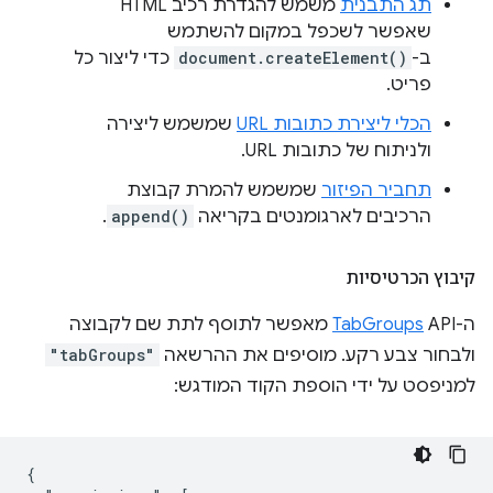
תג התבנית
משמש להגדרת רכיב HTML
שאפשר לשכפל במקום להשתמש
ב-
document.createElement()
כדי ליצור כל
פריט.
הכלי ליצירת כתובות URL
שמשמש ליצירה
ולניתוח של כתובות URL.
תחביר הפיזור
שמשמש להמרת קבוצת
הרכיבים לארגומנטים בקריאה
append()
.
קיבוץ הכרטיסיות
ה-API‏
TabGroups
מאפשר לתוסף לתת שם לקבוצה
ולבחור צבע רקע. מוסיפים את ההרשאה
"tabGroups"
למניפסט על ידי הוספת הקוד המודגש:
{
