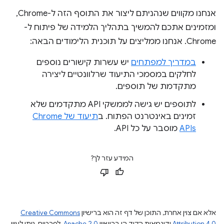
אנחנו מקווים שנהניתם ליצור את התוסף הזה ל-Chrome,
ומזמינים אתכם להמשיך בתהליך הלמידה של פיתוח ל-
Chrome. אנחנו ממליצים על תוכנית הלימודים הבאה:
במדריך למפתחים
יש עשרות קישורים נוספים
לחלקים במסמכי התיעוד שרלוונטיים ליצירה
מתקדמת של תוספים.
לתוספים יש גישה לממשקי API מתקדמים שלא
זמינים באינטרנט הפתוח. ב
תיעוד של Chrome
APIs
מוסבר על כל API.
המידע עזר לך?
אלא אם צוין אחרת, התוכן של דף זה הוא ברישיון
Creative Commons
Attribution 4.0
ודוגמאות הקוד הן ברישיון
Apache 2.0
. לפרטים, ניתן לעיין