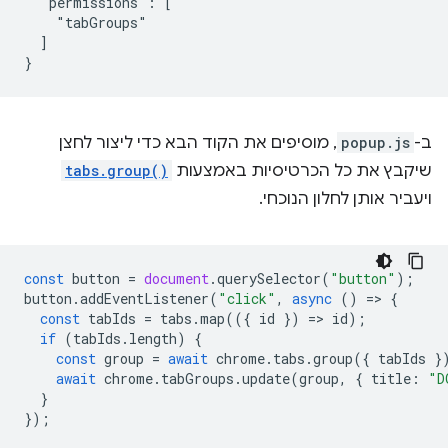
  "permissions": [

    "tabGroups"

  ]

ב-
popup.js
, מוסיפים את הקוד הבא כדי ליצור לחצן
שיקבץ את כל הכרטיסיות באמצעות
tabs.group()
ויעביר אותן לחלון הנוכחי.
const
button
=
document
.
querySelector
(
"button"
);
button
.
addEventListener
(
"click"
,
async
()
=
>
{
const
tabIds
=
tabs
.
map
(({
id
})
=
>
id
);
if
(
tabIds
.
length
)
{
const
group
=
await
chrome
.
tabs
.
group
({
tabIds
}
await
chrome
.
tabGroups
.
update
(
group
,
{
title
:
"D
}
});