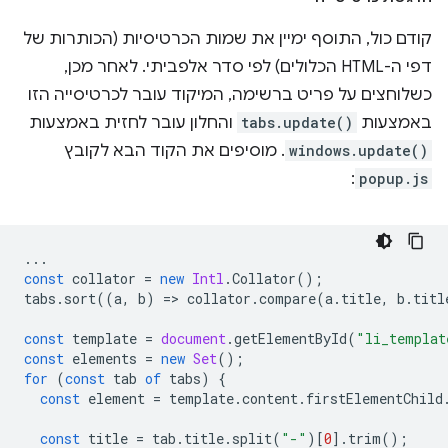
קודם כול, התוסף ימיין את שמות הכרטיסיות (הכותרות של
דפי ה-HTML הכלולים) לפי סדר אלפביתי. לאחר מכן,
כשלוחצים על פריט ברשימה, המיקוד עובר לכרטיסייה הזו
באמצעות
tabs.update()
והחלון עובר לחזית באמצעות
windows.update()
. מוסיפים את הקוד הבא לקובץ
:
popup.js
...
const
collator
=
new
Intl
.
Collator
();
tabs
.
sort
((
a
,
b
)
=
>
collator
.
compare
(
a
.
title
,
b
.
titl
const
template
=
document
.
getElementById
(
"li_templat
const
elements
=
new
Set
();
for
(
const
tab
of
tabs
)
{
const
element
=
template
.
content
.
firstElementChild
const
title
=
tab
.
title
.
split
(
"-"
)[
0
].
trim
();