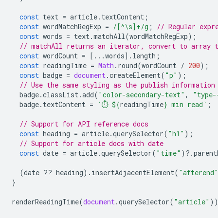
const
text
=
article
.
textContent
;
const
wordMatchRegExp
=
/[^\s]+/g
;
// Regular expr
const
words
=
text
.
matchAll
(
wordMatchRegExp
);
// matchAll returns an iterator, convert to array 
const
wordCount
=
[...
words
].
length
;
const
readingTime
=
Math
.
round
(
wordCount
/
200
);
const
badge
=
document
.
createElement
(
"p"
);
// Use the same styling as the publish information
badge
.
classList
.
add
(
"color-secondary-text"
,
"type-
badge
.
textContent
=
`⏱️ 
${
readingTime
}
 min read`
;
// Support for API reference docs
const
heading
=
article
.
querySelector
(
"h1"
);
// Support for article docs with date
const
date
=
article
.
querySelector
(
"time"
)
?
.
parent
(
date
??
heading
).
insertAdjacentElement
(
"afterend
}
renderReadingTime
(
document
.
querySelector
(
"article"
)