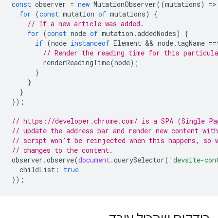
const
observer
=
new
MutationObserver
((
mutations
)
=
>
for
(
const
mutation
of
mutations
)
{
// If a new article was added.
for
(
const
node
of
mutation
.
addedNodes
)
{
if
(
node
instanceof
Element
 && 
node
.
tagName
==
// Render the reading time for this particul
renderReadingTime
(
node
);
}
}
}
});
// https://developer.chrome.com/ is a SPA (Single Pa
// update the address bar and render new content wit
// script won't be reinjected when this happens, so 
// changes to the content.
observer
.
observe
(
document
.
querySelector
(
'devsite-con
childList
:
true
});