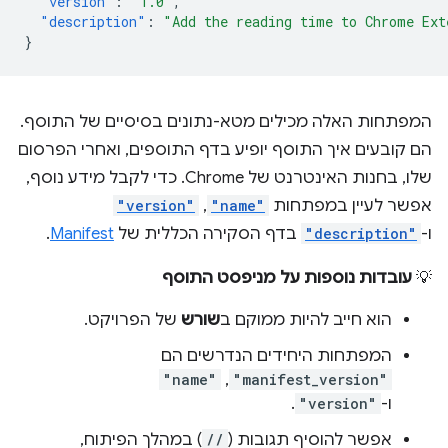
"version"
:
"1.0"
,
"description"
:
"Add the reading time to Chrome Ext
}
המפתחות האלה מכילים מטא-נתונים בסיסיים של התוסף.
הם קובעים איך התוסף יופיע בדף התוספים, ואחרי הפרסום
שלו, בחנות האינטרנט של Chrome. כדי לקבל מידע נוסף,
אפשר לעיין במפתחות
"name"
,
"version"
ו-
"description"
בדף הסקירה הכללית של
Manifest
.
💡
עובדות נוספות על מניפסט התוסף
הוא חייב להיות ממוקם ב
שורש
של הפרויקט.
המפתחות היחידים הנדרשים הם
"manifest_version"
,‏
"name"
ו-
"version"
.
אפשר להוסיף תגובות (
//
) במהלך הפיתוח,