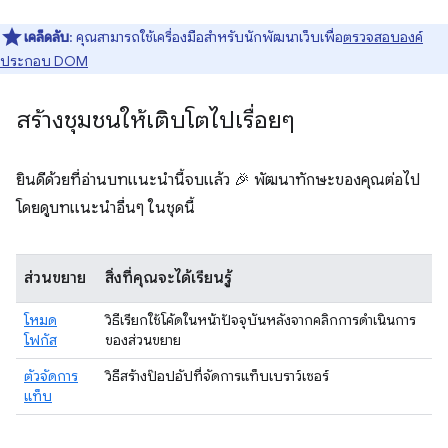
เคล็ดลับ
: คุณสามารถใช้เครื่องมือสําหรับนักพัฒนาเว็บเพื่อ
ตรวจสอบองค์
ประกอบ DOM
สร้างชุมชนให้เติบโตไปเรื่อยๆ
ยินดีด้วยที่อ่านบทแนะนำนี้จบแล้ว 🎉 พัฒนาทักษะของคุณต่อไป
โดยดูบทแนะนำอื่นๆ ในชุดนี้
ส่วนขยาย
สิ่งที่คุณจะได้เรียนรู้
โหมด
วิธีเรียกใช้โค้ดในหน้าปัจจุบันหลังจากคลิกการดําเนินการ
โฟกัส
ของส่วนขยาย
ตัวจัดการ
วิธีสร้างป๊อปอัปที่จัดการแท็บเบราว์เซอร์
แท็บ