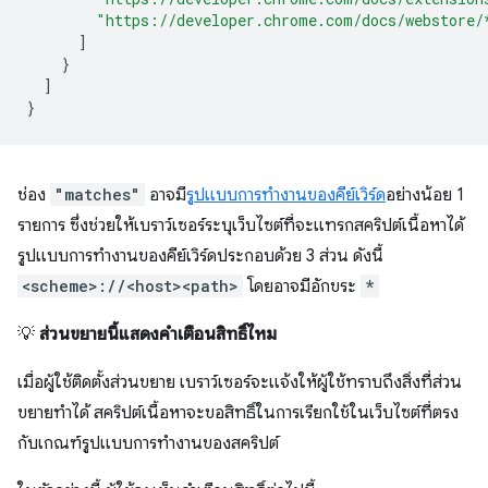
"https://developer.chrome.com/docs/webstore/
]
}
]
}
ช่อง
"matches"
อาจมี
รูปแบบการทำงานของคีย์เวิร์ด
อย่างน้อย 1
รายการ ซึ่งช่วยให้เบราว์เซอร์ระบุเว็บไซต์ที่จะแทรกสคริปต์เนื้อหาได้
รูปแบบการทำงานของคีย์เวิร์ดประกอบด้วย 3 ส่วน ดังนี้
<scheme>://<host><path>
โดยอาจมีอักขระ
*
💡
ส่วนขยายนี้แสดงคำเตือนสิทธิ์ไหม
เมื่อผู้ใช้ติดตั้งส่วนขยาย เบราว์เซอร์จะแจ้งให้ผู้ใช้ทราบถึงสิ่งที่ส่วน
ขยายทำได้ สคริปต์เนื้อหาจะขอสิทธิ์ในการเรียกใช้ในเว็บไซต์ที่ตรง
กับเกณฑ์รูปแบบการทำงานของสคริปต์