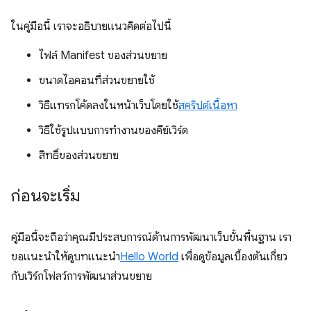
ในคู่มือนี้ เราจะอธิบายแนวคิดต่อไปนี้
ไฟล์ Manifest ของส่วนขยาย
ขนาดไอคอนที่ส่วนขยายใช้
วิธีแทรกโค้ดลงในหน้าเว็บโดยใช้
สคริปต์เนื้อหา
วิธีใช้รูปแบบการทำงานของคีย์เวิร์ด
สิทธิ์ของส่วนขยาย
ก่อนจะเริ่ม
คู่มือนี้จะถือว่าคุณมีประสบการณ์ด้านการพัฒนาเว็บขั้นพื้นฐาน เรา
ขอแนะนําให้ดูบทแนะนํา
Hello World
เพื่อดูข้อมูลเบื้องต้นเกี่ยว
กับเวิร์กโฟลว์การพัฒนาส่วนขยาย