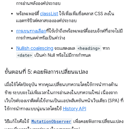
การอ่านหลังองค์ประกอบ
พร็อพเพอร์ตี้
classList
ใช้เพื่อเพิ่มชื่อคลาส CSS ลงใน
แอตทริบิวต์คลาสขององค์ประกอบ
การเชนทางเลือก
ที่ใช้เข้าถึงพร็อพเพอร์ตี้ออบเจ็กต์ที่อาจไม่มี
การกำหนดค่าหรือเป็นค่าว่าง
Nullish coalescing
จะแสดงผล
<heading>
หาก
<date>
เป็นค่า Null หรือไม่มีการกำหนด
ขั้นตอนที่ 5: คอยฟังการเปลี่ยนแปลง
เมื่อใช้โค้ดปัจจุบัน หากคุณเปลี่ยนบทความโดยใช้การนําทางด้าน
ซ้าย ระบบจะไม่เพิ่มเวลาในการอ่านลงในบทความใหม่ เนื่องจาก
เว็บไซต์ของเราติดตั้งใช้งานเป็นแอปพลิเคชันหน้าเว็บเดียว (SPA) ที่
ใช้การนําทางแบบนุ่มนวลโดยใช้
History API
วิธีแก้ไขคือใช้
MutationObserver
เพื่อคอยฟังการเปลี่ยนแปลง