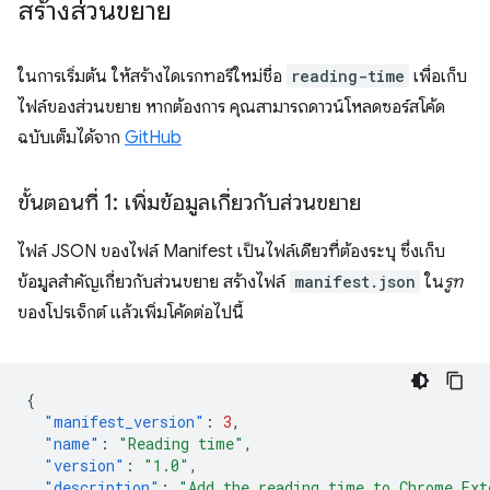
สร้างส่วนขยาย
ในการเริ่มต้น ให้สร้างไดเรกทอรีใหม่ชื่อ
reading-time
เพื่อเก็บ
ไฟล์ของส่วนขยาย หากต้องการ คุณสามารถดาวน์โหลดซอร์สโค้ด
ฉบับเต็มได้จาก
GitHub
ขั้นตอนที่ 1: เพิ่มข้อมูลเกี่ยวกับส่วนขยาย
ไฟล์ JSON ของไฟล์ Manifest เป็นไฟล์เดียวที่ต้องระบุ ซึ่งเก็บ
ข้อมูลสำคัญเกี่ยวกับส่วนขยาย สร้างไฟล์
manifest.json
ใน
รูท
ของโปรเจ็กต์ แล้วเพิ่มโค้ดต่อไปนี้
{
"manifest_version"
:
3
,
"name"
:
"Reading time"
,
"version"
:
"1.0"
,
"description"
:
"Add the reading time to Chrome Ext