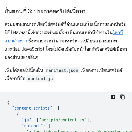
ขั้นตอนที่ 3: ประกาศสคริปต์เนื้อหา
ส่วนขยายสามารถเรียกใช้สคริปต์ที่อ่านและแก้ไขเนื้อหาของหน้าเว็บ
ได้ ไฟล์เหล่านี้เรียกว่า
สคริปต์เนื้อหา
ชิ้นงานเหล่านี้ทำงานใน
โลกที่
แยกต่างหาก
ซึ่งหมายความว่าสามารถทําการเปลี่ยนแปลงสภาพ
แวดล้อม JavaScript โดยไม่ขัดแย้งกับหน้าโฮสต์หรือสคริปต์เนื้อหา
ของส่วนขยายอื่นๆ
เพิ่มโค้ดต่อไปนี้ลงใน
manifest.json
เพื่อลงทะเบียนสคริปต์
เนื้อหาที่ชื่อ
content.js
{
"content_scripts"
:
[
{
"js"
:
[
"scripts/content.js"
],
"matches"
:
[
"https://developer.chrome.com/docs/extension