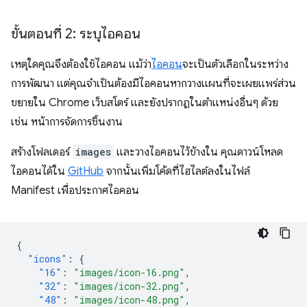
ขั้นตอนที่ 2: ระบุไอคอน
เหตุใดคุณจึงต้องใช้ไอคอน แม้ว่า
ไอคอน
จะเป็นตัวเลือกในระหว่าง
การพัฒนา แต่คุณจำเป็นต้องมีไอคอนหากวางแผนที่จะเผยแพร่ส่วน
ขยายใน Chrome เว็บสโตร์ และยังปรากฏในตำแหน่งอื่นๆ ด้วย
เช่น หน้าการจัดการชิ้นงาน
สร้างโฟลเดอร์
images
และวางไอคอนไว้ข้างใน คุณดาวน์โหลด
ไอคอนได้ใน
GitHub
จากนั้นเพิ่มโค้ดที่ไฮไลต์ลงในไฟล์
Manifest เพื่อประกาศไอคอน
{
"icons"
:
{
"16"
:
"images/icon-16.png"
,
"32"
:
"images/icon-32.png"
,
"48"
:
"images/icon-48.png"
,