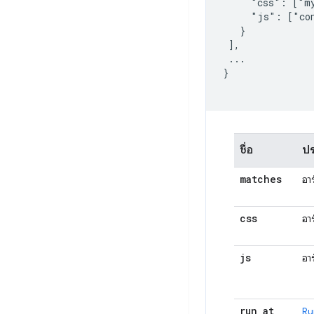
     "css": ["my
     "js": ["con
   }

 ],

 ...

}

ชื่อ
ป
matches
อา
css
อา
js
อา
run
_
at
Ru