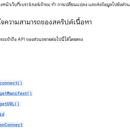
หน้าเว็บที่เบราว์เซอร์เข้าชม ทำ การเปลี่ยนแปลง และส่งข้อมูลไปยังส่ว
ใจความสามารถของสคริปต์เนื้อหา
ารถเข้าถึง API ของส่วนขยายต่อไปนี้ได้โดยตรง
connect()
getManifest()
getURL()
id
onConnect