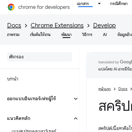
เอกสาร
กรณีศึกษา
Docs
Chrome Extensions
Develop
ภาพรวม
เริ่มต้นใช้งาน
พัฒนา
วิธีการ
AI
ข้อมูลอ้า
แปลโดย AI อาจมีข้
บทนำ
หน้าแรก
Docs
ออกแบบอินเทอร์เฟซผู้ใช้
สคริปต
แนวคิดหลัก
สคริปต์เนื้อหาคือ
เนมสเปซของเบราว์เซอร์