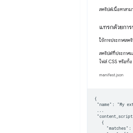
สคริปต์เนื้อหาสาม
แทรกด้วยการ
ใช้การประกาศสคริป
สคริปต์ที่ประกาศ
ไฟล์ CSS หรือทั้ง
manifest.json
{

 "name": "My ext
 ...

 "content_script
   {

     "matches": 