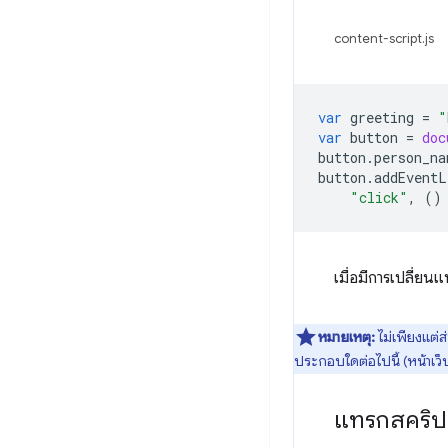
content-script.js
var
greeting
=
"
var
button
=
doc
button
.
person_na
button
.
addEventL
"click"
,
()
เมื่อมีการเปลี่ยน
หมายเหตุ:
ไม่เพียงแต่ส
ประกอบใดต่อไปนี้ (หน้าเว็
แทรกสคริป