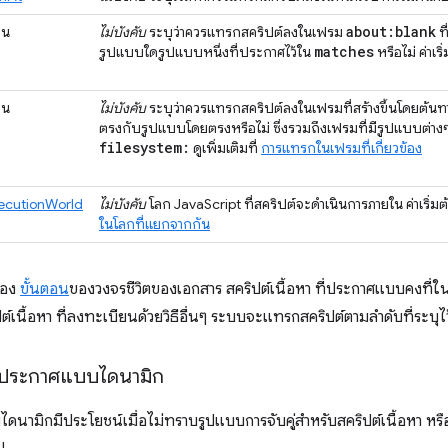
about:blank
ีน
ไม่บังคับ
ระบุว่าควรแทรกสคริปต์ลงในเฟรม
ท
matches
รูปแบบใดรูปแบบหนึ่งที่ประกาศไว้ใน
หรือไม่ ค่าเริ
ีน
ไม่บังคับ
ระบุว่าควรแทรกสคริปต์ลงในเฟรมที่สร้างขึ้นโดยต้นทา
ตรงกับรูปแบบโดยตรงหรือไม่ ซึ่งรวมถึงเฟรมที่มีรูปแบบต่างๆ
filesystem:
ดูเพิ่มเติมที่
การแทรกในเฟรมที่เกี่ยวข้อง
ecutionWorld
ไม่บังคับ
โลก JavaScript ที่สคริปต์จะดำเนินการภายใน ค่าเริ่มต
ในโลกที่แยกจากกัน
ของ
ขั้นตอน
ของวงจรชีวิตของเอกสาร สคริปต์เนื้อหา ที่ประกาศแบบคงที่
ต์เนื้อหา ที่ลงทะเบียนด้วยวิธีอื่นๆ ระบบจะแทรกสคริปต์ตามลำดับที่ระบุ
ประกาศแบบไดนามิก
ไดนามิกมีประโยชน์เมื่อไม่ทราบรูปแบบการจับคู่สำหรับสคริปต์เนื้อหา หรื