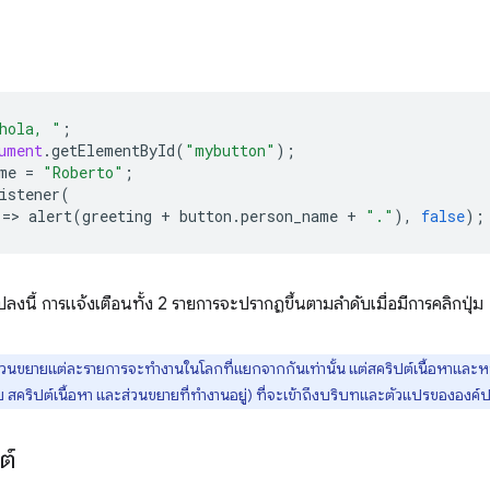
hola, "
;
ument
.
getElementById
(
"mybutton"
);
me
=
"Roberto"
;
istener
(
=
>
alert
(
greeting
+
button
.
person_name
+
"."
),
false
);
แปลงนี้ การแจ้งเตือนทั้ง 2 รายการจะปรากฏขึ้นตามลำดับเมื่อมีการคลิกปุ่ม
่วนขยายแต่ละรายการจะทำงานในโลกที่แยกจากกันเท่านั้น แต่สคริปต์เนื้อหาและหน้าเ
บ สคริปต์เนื้อหา และส่วนขยายที่ทำงานอยู่) ที่จะเข้าถึงบริบทและตัวแปรขององค์
ต์