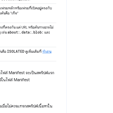
ี่เฟรมหลักหรือเฟรมที่เปิดอยู่ตรงกับ
่มต้นคือ "เท็จ"
งที่ตรงกัน แต่ URL หรือต้นทางอาจไม่
about:
data:
blob:
 เช่น
,
,
และ
ISOLATED
้นคือ
ดูเพิ่มเติมที่
ทำงาน
ในไฟล์ Manifest จะเป็นสคริปต์แรก
ไว้ในไฟล์ Manifest
อเมื่อไม่ควรแทรกสคริปต์เนื้อหาใน