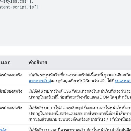
-styles.css"],

tent-script.js"]

ระเภท
คำอธิบาย
ร์เรย์ของสตริง
จำเป็น
ระบุหน้าเว็บที่จะแทรกสคริปต์เนื้อหานี้ ดูรายละเอียดเกี่
แบบการจับคู่
และดูข้อมูลเกี่ยวกับวิธียกเว้น URL ได้ที่
รูปแบบกา
ร์เรย์ของสตริง
ไม่บังคับ
รายการไฟล์ CSS ที่จะแทรกลงในหน้าเว็บที่ตรงกัน ระ
ปรากฏในอาร์เรย์นี้ ก่อนที่จะสร้างหรือแสดง DOM ใดๆ สำหรับห
ร์เรย์ของสตริง
ไม่บังคับ
รายการไฟล์ JavaScript ที่จะแทรกลงในหน้าเว็บที่ต
ปรากฏในอาร์เรย์นี้ สตริงแต่ละรายการในรายการนี้ต้องมี เส้นทา
รากของส่วนขยาย ระบบจะตัดเครื่องหมายทับ (`/`) ที่นำหน้าออ
nAt
ไม่บังคับ
ระบุเวลาที่ควรแทรกสคริปต์ลงในหน้าเว็บ ค่าเริ่มต้นคื