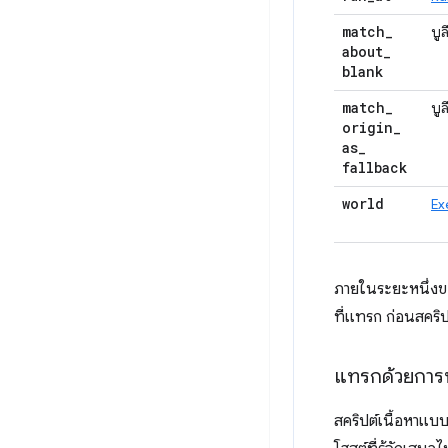
match
_
บูล
about
_
blank
match
_
บูล
origin
_
as
_
fallback
world
Ex
ภายในระยะหนึ่ง
ที่แทรก ก่อนสคริป
แทรกด้วยการ
สคริปต์เนื้อหาแบบ