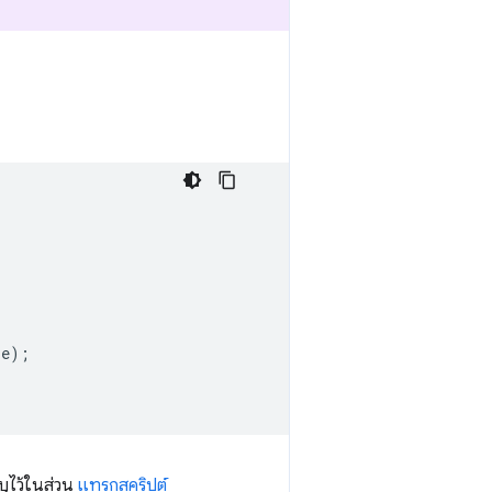
e);

บุไว้ในส่วน
แทรกสคริปต์