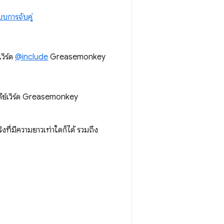
บบการจับคู่
วิร์ด
@include
Greasemonkey
องคีย์เวิร์ด Greasemonkey
ิงที่มีความยาวเท่าใดก็ได้ รวมถึง