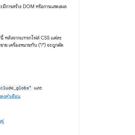
ที่จะมีการสร้าง DOM หรือการแสดงผล
์นี้ หลังจากแทรกไฟล์ CSS แต่ละ
าย เครื่องหมายทับ ("/") จะถูกตัด
nclude_globs"
และ
สดงคำเตือน
ู่