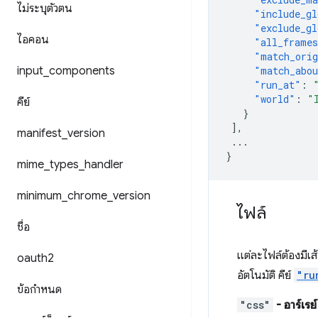
ไม่ระบุตัวตน
"include_gl
"exclude_gl
ไอคอน
"all_frame
"match_orig
input
_
components
"match_abou
"run_at"
:
"world"
:
"
คีย์
}
],
manifest
_
version
...
}
mime
_
types
_
handler
minimum
_
chrome
_
version
ไฟล์
ชื่อ
แต่ละไฟล์ต้องมีเ
oauth2
อัตโนมัติ คีย์
"ru
ข้อกําหนด
"css"
- อาร์เรย์