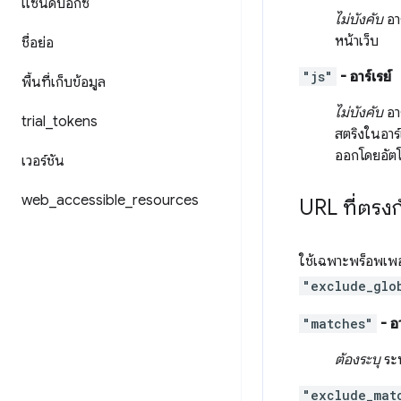
แซนด์บ็อกซ์
ไม่บังคับ
อา
หน้าเว็บ
ชื่อย่อ
"js"
- อาร์เรย์
พื้นที่เก็บข้อมูล
ไม่บังคับ
อา
trial
_
tokens
สตริงในอาร์
ออกโดยอัตโ
เวอร์ชัน
web
_
accessible
_
resources
URL ที่ตรงก
ใช้เฉพาะพร็อพเพอร
"exclude_glo
"matches"
- อา
ต้องระบุ
ระบ
"exclude_mat