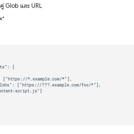
บคู่ Glob และ URL
s"
ts": [

 ["https://*.example.com/*"],

lobs": ["https://???.example.com/foo/*"],

ntent-script.js"]
