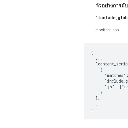
ตัวอย่างการจั
"include
_
glob
manifest.json
{

  ...

  "content_scrip
    {

      "matches":
      "include_g
      "js": ["co
    }

  ],

  ...
