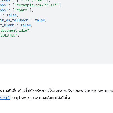
obs"
:
[
"*example.com/???s/*"
],
obs"
:
[
"*bar*"
],
s"
:
false
,
in_as_fallback"
:
false
,
t_blank"
:
false
,
"document_idle"
,
ISOLATED"
,
ส้นทางที่เกี่ยวข้องไปยังทรัพยากรในไดเรกทอรีรากของส่วนขยาย ระบบจะตั
n_at"
ระบุว่าระบบจะแทรกแต่ละไฟล์เมื่อใด