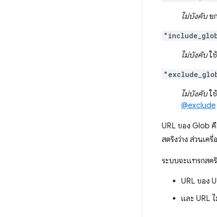
ไม่บังคับ
ยก
"include_glo
ไม่บังคับ
ใช้
"exclude_glo
ไม่บังคับ
ใช้
@exclude
URL ของ Glob คือ 
สตริงว่าง ส่วนเค
ระบบจะแทรกสคริปต
URL ของ U
และ URL ไ