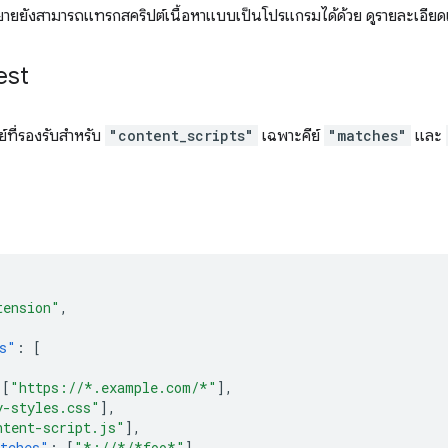
ขยายยังสามารถแทรกสคริปต์เนื้อหาแบบเป็นโปรแกรมได้ด้วย ดูรายละเอียดเพิ
est
ีย์ที่รองรับสำหรับ
"content_scripts"
เฉพาะคีย์
"matches"
และ
tension"
,
s"
:
[
[
"https://*.example.com/*"
],
y-styles.css"
],
ntent-script.js"
],
tches"
:
[
"*://*/*foo*"
],