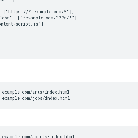
 ["https://*.example.com/*"],

lobs": ["*example.com/???s/*"],

ntent-script.js"]

.example.com/arts/index.html

.example.com/jobs/index.html
.example.com/sports/index.html
