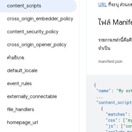
URL
ที่ระบุ ส่วน
content
_
scripts
cross
_
origin
_
embedder
_
policy
ไฟล์ Manif
content
_
security
_
policy
รายการเหล่านี้คือค
cross
_
origin
_
opener
_
policy
จำเป็น
คำอธิบาย
manifest.json
default
_
locale
event
_
rules
{
"name"
:
"My ex
externally
_
connectable
...
"content_script
{
file
_
handlers
"matches"
:
"css"
:
[
"m
homepage
_
url
"js"
:
[
"co
"exclude_ma