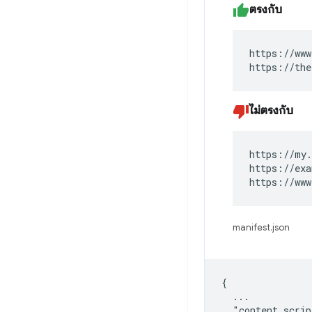
ตรงกับ
https://www
https://the
ไม่ตรงกับ
https://my.
https://exa
https://www
manifest.json
{

  ...

  "content_scrip