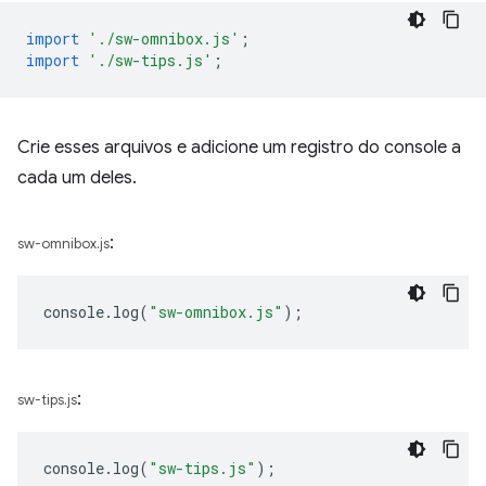
import
'./sw-omnibox.js'
;
import
'./sw-tips.js'
;
Crie esses arquivos e adicione um registro do console a
cada um deles.
:
sw-omnibox.js
console
.
log
(
"sw-omnibox.js"
);
:
sw-tips.js
console
.
log
(
"sw-tips.js"
);