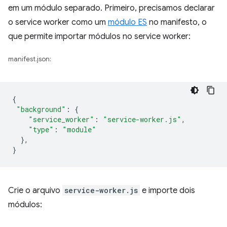
em um módulo separado. Primeiro, precisamos declarar
o service worker como um
módulo ES
no manifesto, o
que permite importar módulos no service worker:
manifest.json:
{
"background"
:
{
"service_worker"
:
"service-worker.js"
,
"type"
:
"module"
},
}
Crie o arquivo
service-worker.js
e importe dois
módulos: