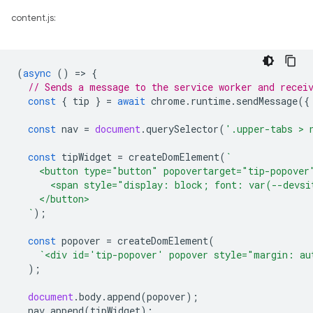
content.js:
(
async
()
=
>
{
// Sends a message to the service worker and recei
const
{
tip
}
=
await
chrome
.
runtime
.
sendMessage
({
const
nav
=
document
.
querySelector
(
'.upper-tabs > 
const
tipWidget
=
createDomElement
(
`
    <button type="button" popovertarget="tip-popover
      <span style="display: block; font: var(--devsi
    </button>
  `
);
const
popover
=
createDomElement
(
`<div id='tip-popover' popover style="margin: au
);
document
.
body
.
append
(
popover
);
nav
.
append
(
tipWidget
);