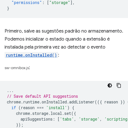
"permissions"
:
[
"storage"
],
}
Primeiro, salve as sugestões padrão no armazenamento.
Podemos inicializar o estado quando a extensão é
instalada pela primeira vez ao detectar o evento
runtime.onInstalled()
:
:
sw-omnibox.js
...
// Save default API suggestions
chrome
.
runtime
.
onInstalled
.
addListener
(({
reason
})
if
(
reason
===
'install'
)
{
chrome
.
storage
.
local
.
set
({
apiSuggestions
:
[
'tabs'
,
'storage'
,
'scripting
});