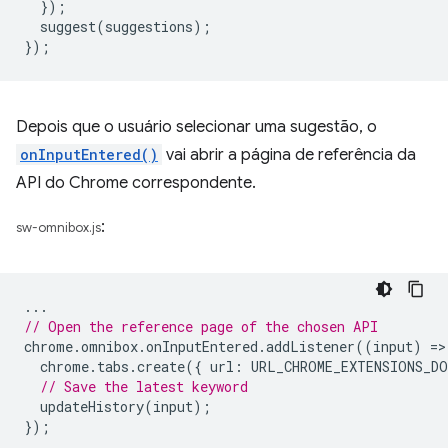
});
suggest
(
suggestions
);
});
Depois que o usuário selecionar uma sugestão, o
onInputEntered()
vai abrir a página de referência da
API do Chrome correspondente.
:
sw-omnibox.js
...
// Open the reference page of the chosen API
chrome
.
omnibox
.
onInputEntered
.
addListener
((
input
)
=
>
chrome
.
tabs
.
create
({
url
:
URL_CHROME_EXTENSIONS_DO
// Save the latest keyword
updateHistory
(
input
);
});