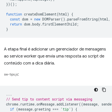
})();
function
createDomElement
(
html
)
{
const
dom
=
new
DOMParser
().
parseFromString
(
html
,
return
dom
.
body
.
firstElementChild
;
}
A etapa final é adicionar um gerenciador de mensagens
ao service worker que envia uma resposta ao script de
conteúdo com a dica diária.
:
sw-tips.js
...
// Send tip to content script via messaging
chrome
.
runtime
.
onMessage
.
addListener
((
message
,
sende
if
(
message
.
greeting
===
'tip'
)
{