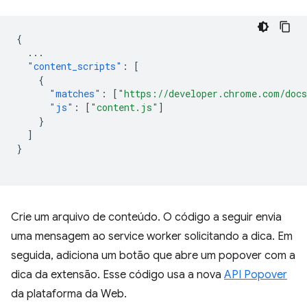
{
...
"content_scripts"
:
[
{
"matches"
:
[
"https://developer.chrome.com/docs
"js"
:
[
"content.js"
]
}
]
}
Crie um arquivo de conteúdo. O código a seguir envia
uma mensagem ao service worker solicitando a dica. Em
seguida, adiciona um botão que abre um popover com a
dica da extensão. Esse código usa a nova
API Popover
da plataforma da Web.