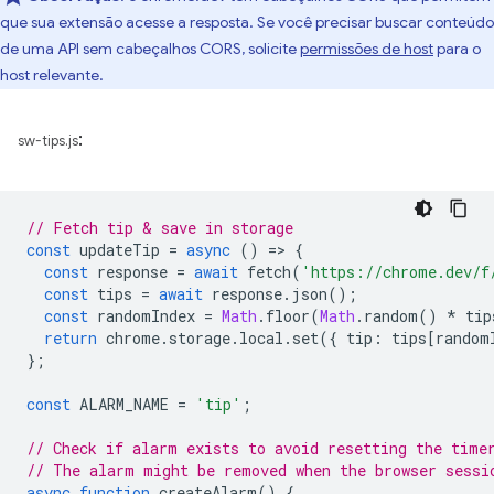
que sua extensão acesse a resposta. Se você precisar buscar conteúdo
de uma API sem cabeçalhos CORS, solicite
permissões de host
para o
host relevante.
:
sw-tips.js
// Fetch tip & save in storage
const
updateTip
=
async
()
=
>
{
const
response
=
await
fetch
(
'https://chrome.dev/f
const
tips
=
await
response
.
json
();
const
randomIndex
=
Math
.
floor
(
Math
.
random
()
*
tip
return
chrome
.
storage
.
local
.
set
({
tip
:
tips
[
random
};
const
ALARM_NAME
=
'tip'
;
// Check if alarm exists to avoid resetting the time
// The alarm might be removed when the browser sessi
async
function
createAlarm
()
{