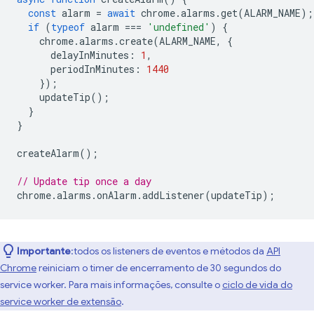
const
alarm
=
await
chrome
.
alarms
.
get
(
ALARM_NAME
);
if
(
typeof
alarm
===
'undefined'
)
{
chrome
.
alarms
.
create
(
ALARM_NAME
,
{
delayInMinutes
:
1
,
periodInMinutes
:
1440
});
updateTip
();
}
}
createAlarm
();
// Update tip once a day
chrome
.
alarms
.
onAlarm
.
addListener
(
updateTip
);
Importante
:todos os listeners de eventos e métodos da
API
Chrome
reiniciam o timer de encerramento de 30 segundos do
service worker. Para mais informações, consulte o
ciclo de vida do
service worker de extensão
.