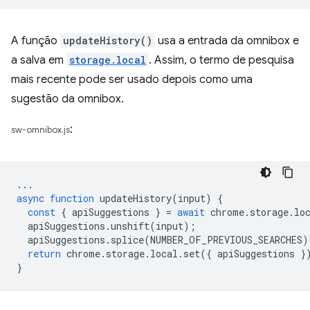
A função
updateHistory()
usa a entrada da omnibox e
a salva em
storage.local
. Assim, o termo de pesquisa
mais recente pode ser usado depois como uma
sugestão da omnibox.
:
sw-omnibox.js
...
async
function
updateHistory
(
input
)
{
const
{
apiSuggestions
}
=
await
chrome
.
storage
.
lo
apiSuggestions
.
unshift
(
input
);
apiSuggestions
.
splice
(
NUMBER_OF_PREVIOUS_SEARCHES
)
return
chrome
.
storage
.
local
.
set
({
apiSuggestions
}
}