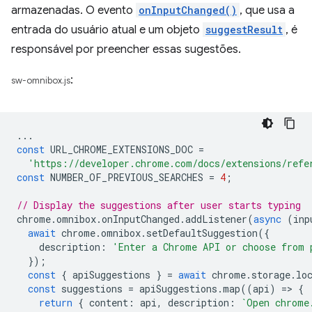
armazenadas. O evento
onInputChanged()
, que usa a
entrada do usuário atual e um objeto
suggestResult
, é
responsável por preencher essas sugestões.
:
sw-omnibox.js
...
const
URL_CHROME_EXTENSIONS_DOC
=
'https://developer.chrome.com/docs/extensions/refe
const
NUMBER_OF_PREVIOUS_SEARCHES
=
4
;
// Display the suggestions after user starts typing
chrome
.
omnibox
.
onInputChanged
.
addListener
(
async
(
inp
await
chrome
.
omnibox
.
setDefaultSuggestion
({
description
:
'Enter a Chrome API or choose from 
});
const
{
apiSuggestions
}
=
await
chrome
.
storage
.
lo
const
suggestions
=
apiSuggestions
.
map
((
api
)
=
>
{
return
{
content
:
api
,
description
:
`Open chrome