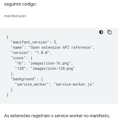
seguinte código:
manifest.json:
{

  "manifest_version": 3,

  "name": "Open extension API reference",

  "version": "1.0.0",

  "icons": {

    "16": "images/icon-16.png",

    "128": "images/icon-128.png"

  },

  "background": {

    "service_worker": "service-worker.js"

  }

As extensões registram o service worker no manifesto,