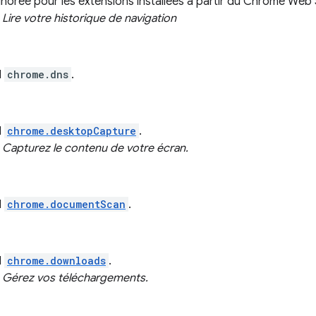
norée pour les extensions installées à partir du Chrome Web 
:
Lire votre historique de navigation
I
chrome.dns
.
I
chrome.desktopCapture
.
:
Capturez le contenu de votre écran.
I
chrome.documentScan
.
I
chrome.downloads
.
:
Gérez vos téléchargements.