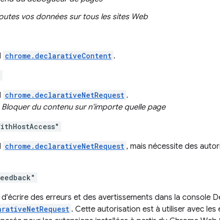
 toutes vos données sur tous les sites Web
I
chrome.declarativeContent
.
"
I
chrome.declarativeNetRequest
.
:
Bloquer du contenu sur n'importe quelle page
ithHostAccess"
I
chrome.declarativeNetRequest
, mais nécessite des auto
Feedback"
 d'écrire des erreurs et des avertissements dans la console Dev
arativeNetRequest
. Cette autorisation est à utiliser avec le