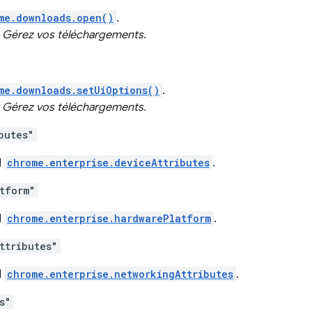
me.downloads.open()
.
:
Gérez vos téléchargements.
me.downloads.setUiOptions()
.
:
Gérez vos téléchargements.
butes"
I
chrome.enterprise.deviceAttributes
.
tform"
I
chrome.enterprise.hardwarePlatform
.
ttributes"
I
chrome.enterprise.networkingAttributes
.
s"