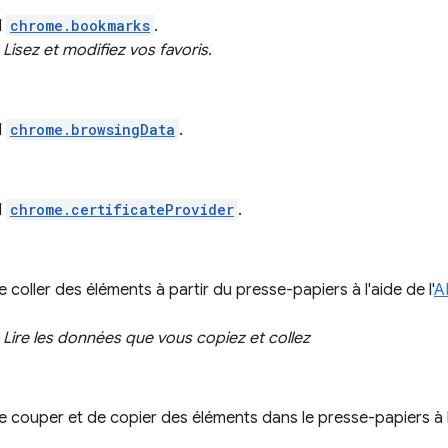
I
chrome.bookmarks
.
:
Lisez et modifiez vos favoris.
I
chrome.browsingData
.
I
chrome.certificateProvider
.
 coller des éléments à partir du presse-papiers à l'aide de l'
A
:
Lire les données que vous copiez et collez
e couper et de copier des éléments dans le presse-papiers à l'