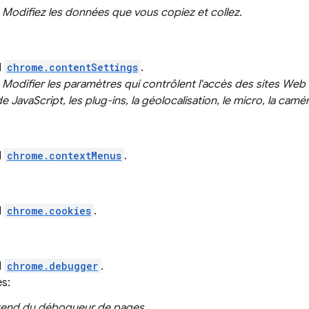
:
Modifiez les données que vous copiez et collez.
I
chrome.contentSettings
.
:
Modifier les paramètres qui contrôlent l'accès des sites Web à
e JavaScript, les plug-ins, la géolocalisation, le micro, la camér
I
chrome.contextMenus
.
I
chrome.cookies
.
I
chrome.debugger
.
és:
kend du débogueur de pages