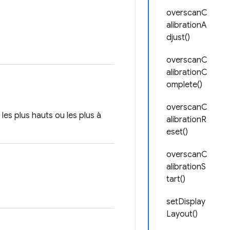
overscanC
alibrationA
djust()
overscanC
alibrationC
omplete()
overscanC
les plus hauts ou les plus à
alibrationR
eset()
overscanC
alibrationS
tart()
setDisplay
Layout()