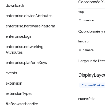
Coordonnée X d
downloads
top
enterprise
.
device
Attributes
nombre
enterprise
.
hardware
Platform
Coordonnée y d
enterprise
.
login
largeur
enterprise
.
networking
nombre
Attributes
Largeur de l'écr
enterprise
.
platform
Keys
events
Display
Layo
extension
Chrome 53 et ver
extension
Types
PROPRIÉTÉS
file
Browser
Handler