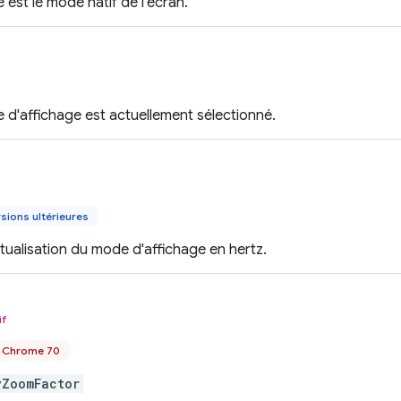
e est le mode natif de l'écran.
de d'affichage est actuellement sélectionné.
sions ultérieures
ualisation du mode d'affichage en hertz.
if
s Chrome 70
yZoomFactor