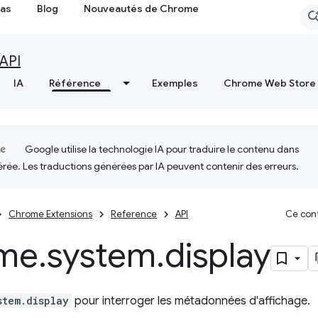
cas
Blog
Nouveautés de Chrome
API
IA
Référence
Exemples
Chrome Web Store
Google utilise la technologie IA pour traduire le contenu dans
érée. Les traductions générées par IA peuvent contenir des erreurs.
Chrome Extensions
Reference
API
Ce cont
me
.
system
.
display
stem.display
pour interroger les métadonnées d'affichage.