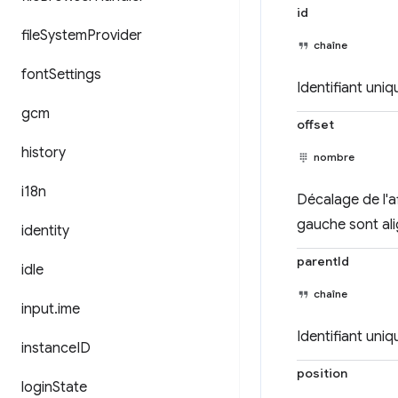
id
file
System
Provider
chaîne
font
Settings
Identifiant uniq
gcm
offset
history
nombre
i18n
Décalage de l'af
gauche sont ali
identity
parentId
idle
chaîne
input
.
ime
Identifiant uniqu
instance
ID
position
login
State