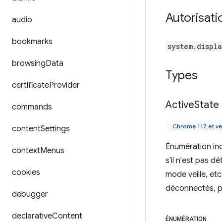
Autorisati
audio
bookmarks
system.displ
browsing
Data
Types
certificate
Provider
Active
State
commands
Chrome 117 et ve
content
Settings
Énumération indi
context
Menus
s'il n'est pas
cookies
mode veille, etc
déconnectés, p
debugger
declarative
Content
ÉNUMÉRATION