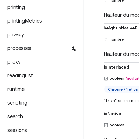
nombre
printing
Hauteur du mode 
printing
Metrics
heightInNativePi
privacy
nombre
processes
Hauteur du mode
proxy
isInterlaced
reading
List
booléen
facultat
runtime
Chrome 74 et ver
"True" si ce mod
scripting
isNative
search
booléen
sessions