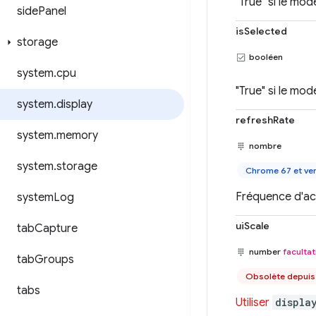
"True" si le mod
side
Panel
isSelected
storage
booléen
system
.
cpu
"True" si le mo
system
.
display
refreshRate
system
.
memory
nombre
system
.
storage
Chrome 67 et ver
Fréquence d'act
system
Log
uiScale
tab
Capture
number
facultat
tab
Groups
Obsolète depui
tabs
Utiliser
displa