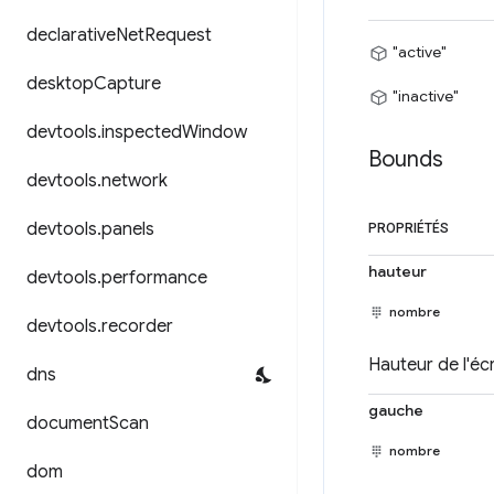
declarative
Net
Request
"active"
desktop
Capture
"inactive"
devtools
.
inspected
Window
Bounds
devtools
.
network
devtools
.
panels
PROPRIÉTÉS
hauteur
devtools
.
performance
nombre
devtools
.
recorder
Hauteur de l'écr
dns
gauche
document
Scan
nombre
dom