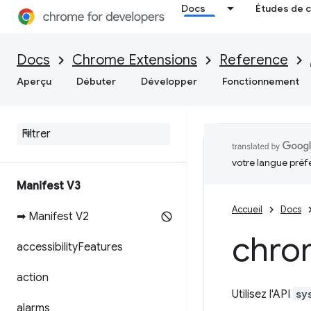
Docs
Études de 
Docs
Chrome Extensions
Reference
Aperçu
Débuter
Développer
Fonctionnement
votre langue préf
Manifest V3
Accueil
Docs
➡ Manifest V2
chro
accessibility
Features
action
Utilisez l'API
sy
alarms