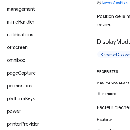
LayoutPosition
management
Position de la 
mime
Handler
racine.
notifications
Display
Mod
offscreen
Chrome 52 et ver
omnibox
PROPRIÉTÉS
page
Capture
deviceScaleFact
permissions
nombre
platform
Keys
Facteur d'échel
power
hauteur
printer
Provider