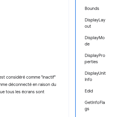
Bounds
DisplayLay
out
DisplayMo
de
DisplayPro
perties
DisplayUnit
 est considéré comme "inactif"
Info
comme déconnecté en raison du
Edid
sque tous les écrans sont
GetInfoFla
gs