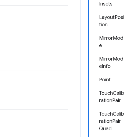
Insets
LayoutPosi
tion
MirrorMod
e
MirrorMod
eInfo
Point
TouchCalib
rationPair
TouchCalib
rationPair
Quad