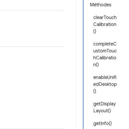
Méthodes
clearTouch
Calibration
()
completeC
ustomTouc
hCalibratio
n()
enableUnifi
edDesktop
()
getDisplay
Layout()
getInfo()