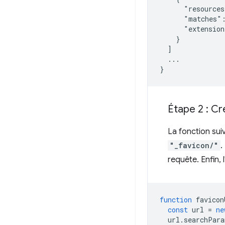
      "resources
      "matches":
      "extension
    }

  ]

  ...

Étape 2 : Cr
La fonction suiv
"_favicon/"
.
requête. Enfin, 
function
favicon
const
url
=
ne
url
.
searchPara