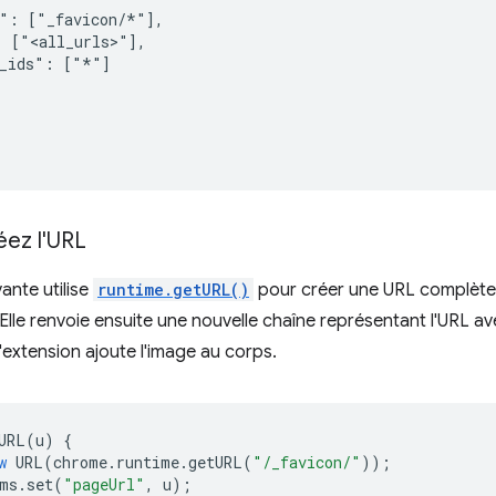
": ["_favicon/*"],

 ["<all_urls>"],

_ids": ["*"]

éez l'URL
ante utilise
runtime.getURL()
pour créer une URL complète 
 Elle renvoie ensuite une nouvelle chaîne représentant l'URL 
l'extension ajoute l'image au corps.
URL
(
u
)
{
w
URL
(
chrome
.
runtime
.
getURL
(
"/_favicon/"
));
ms
.
set
(
"pageUrl"
,
u
);