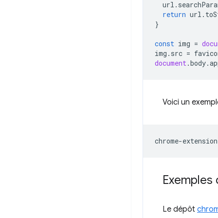
url
.
searchPara
return
url
.
toS
}
const
img
=
docu
img
.
src
=
favico
document
.
body
.
ap
Voici un exemp
Exemples 
Le dépôt
chrom