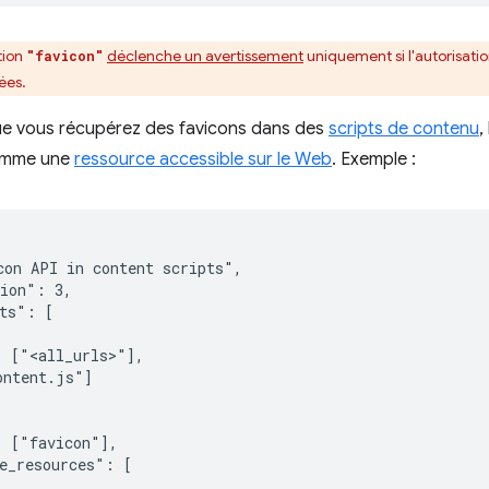
tion
déclenche un avertissement
uniquement si l'autorisati
"favicon"
ées.
que vous récupérez des favicons dans des
scripts de contenu
,
comme une
ressource accessible sur le Web
. Exemple :
on API in content scripts",

ion": 3,

ts": [

 ["<all_urls>"],

ntent.js"]

 ["favicon"],

e_resources": [
