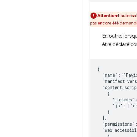
Attention
:L'autorisa
pas encore été demand
En outre, lors
être déclaré 
{

  "name": "Favic
  "manifest_vers
  "content_scrip
    {

      "matches":
      "js": ["co
    }

  ],

  "permissions":
  "web_accessibl
    {
