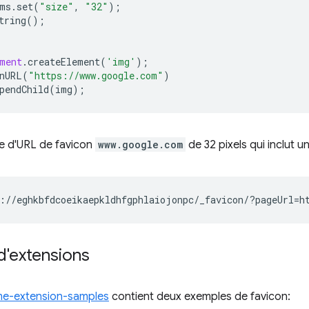
ms
.
set
(
"size"
,
"32"
);
tring
();
ment
.
createElement
(
'img'
);
nURL
(
"https://www.google.com"
)
pendChild
(
img
);
le d'URL de favicon
www.google.com
de 32 pixels qui inclut u
d'extensions
e-extension-samples
contient deux exemples de favicon: