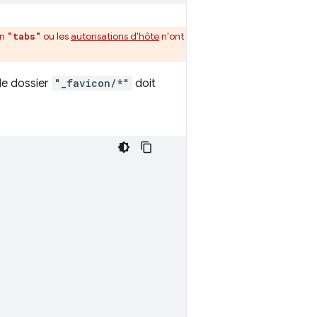
on
ou les
autorisations d'hôte
n'ont
"tabs"
 le dossier
"_favicon/*"
doit