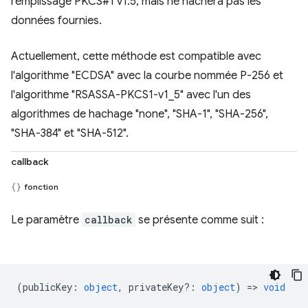
remplissage PKCS#1 v1.5, mais ne hachera pas les
données fournies.
Actuellement, cette méthode est compatible avec
l'algorithme "ECDSA" avec la courbe nommée P-256 et
l'algorithme "RSASSA-PKCS1-v1_5" avec l'un des
algorithmes de hachage "none", "SHA-1", "SHA-256",
"SHA-384" et "SHA-512".
callback
fonction
Le paramètre
callback
se présente comme suit :
(
publicKey
:
object
,
privateKey?
:
object
) =>
void