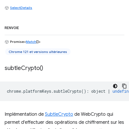
SelectDetails
RENVOIE
Promise<
Match
[]>
Chrome 121 et versions ultérieures
subtle
Crypto(
)
chrome
.
platformKeys
.
subtleCrypto
()
:
object
|
undefin
Implémentation de
SubtleCrypto
de WebCrypto qui
permet d'effectuer des opérations de chiffrement sur les