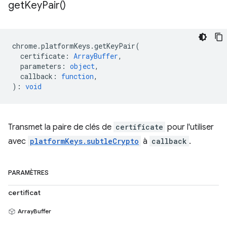
get
Key
Pair(
)
chrome
.
platformKeys
.
getKeyPair
(
certificate
:
ArrayBuffer
,
parameters
:
object
,
callback
:
function
,
)
:
void
Transmet la paire de clés de
certificate
pour l'utiliser
avec
platformKeys.subtleCrypto
à
callback
.
PARAMÈTRES
certificat
ArrayBuffer