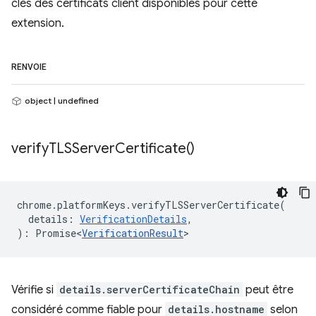
clés des certificats client disponibles pour cette
extension.
RENVOIE
object | undefined
verify
TLSServer
Certificate(
)
chrome
.
platformKeys
.
verifyTLSServerCertificate
(
details
:
VerificationDetails
,
)
:
Promise<
VerificationResult
>
Vérifie si
details.serverCertificateChain
peut être
considéré comme fiable pour
details.hostname
selon