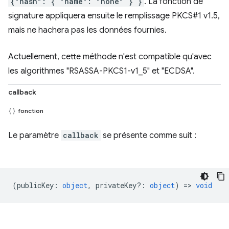
{"hash": { "name": "none" } }
. La fonction de
signature appliquera ensuite le remplissage PKCS#1 v1.5,
mais ne hachera pas les données fournies.
Actuellement, cette méthode n'est compatible qu'avec
les algorithmes "RSASSA-PKCS1-v1_5" et "ECDSA".
callback
fonction
Le paramètre
callback
se présente comme suit :
(
publicKey
:
object
,
privateKey?
:
object
) =>
void