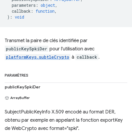
parameters
:
object
,
callback
:
function
,
)
:
void
Transmet la paire de clés identifiée par
publicKeySpkiDer
pour l'utilisation avec
platformKeys.subtleCrypto
à
callback
.
PARAMÈTRES
publicKeySpkiDer
ArrayBuffer
SubjectPublicKeyInfo X.509 encodé au format DER,
obtenu par exemple en appelant la fonction exportKey
de WebCrypto avec format="spki".