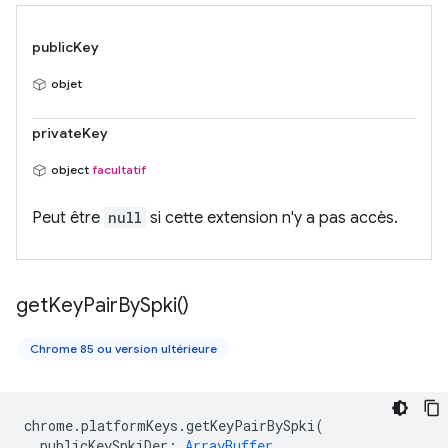
publicKey
objet
privateKey
object
facultatif
Peut être
null
si cette extension n'y a pas accès.
get
Key
Pair
By
Spki(
)
Chrome 85 ou version ultérieure
chrome
.
platformKeys
.
getKeyPairBySpki
(
publicKeySpkiDer
:
ArrayBuffer
,