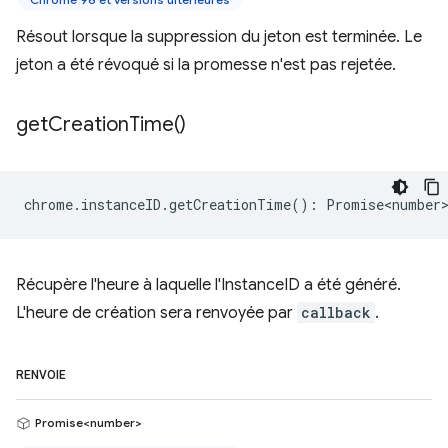
Résout lorsque la suppression du jeton est terminée. Le
jeton a été révoqué si la promesse n'est pas rejetée.
get
Creation
Time(
)
chrome
.
instanceID
.
getCreationTime
()
:
Promise<number
Récupère l'heure à laquelle l'InstanceID a été généré.
L'heure de création sera renvoyée par
callback
.
RENVOIE
Promise<number>