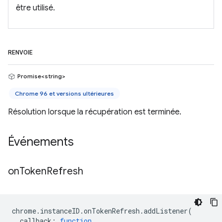
être utilisé.
RENVOIE
Promise<string>
Chrome 96 et versions ultérieures
Résolution lorsque la récupération est terminée.
Événements
on
Token
Refresh
chrome
.
instanceID
.
onTokenRefresh
.
addListener
(
callback
:
function
,