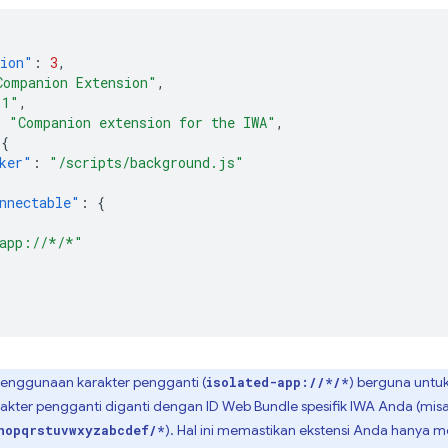
sion"
:
3
,
Companion Extension"
,
.1"
,
:
"Companion extension for the IWA"
,
{
ker"
:
"/scripts/background.js"
nnectable"
:
{
[
-app://*/*"
enggunaan karakter pengganti (
) berguna untuk
isolated-app://*/*
rakter pengganti diganti dengan ID Web Bundle spesifik IWA Anda (mis
). Hal ini memastikan ekstensi Anda hanya m
nopqrstuvwxyzabcdef/*