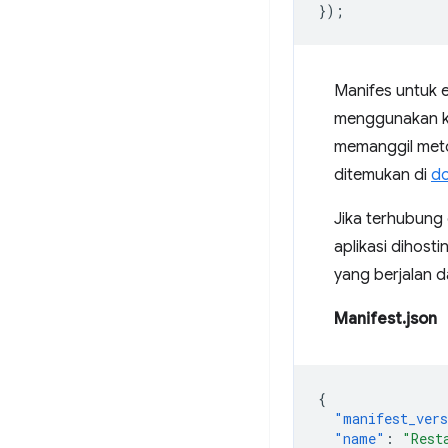
});
Manifes untuk e
menggunakan 
memanggil meto
ditemukan di
do
Jika terhubung
aplikasi dihost
yang berjalan 
Manifest.json
{
"manifest_ver
"name"
:
"Rest