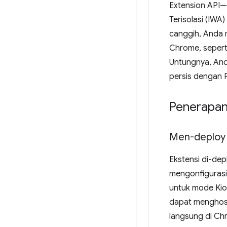
Extension API—
Terisolasi (IWA
canggih, Anda m
Chrome, sepert
Untungnya, An
persis dengan P
Penerapan
Men-deploy
Ekstensi di-de
mengonfigurasi 
untuk mode Kio
dapat menghosti
langsung di Ch