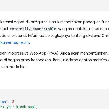
kstensi dapat dikonfigurasi untuk mengizinkan panggilan fung
kunci
externally_connectable⁠⁠
yang menentukan situs dan e
de di ekstensi. Informasi selengkapnya tentang ekstensi Ch
kumentasi resmi
⁠⁠.
 dari Progressive Web App (PWA), Anda akan mencantumkan
ing di bagian array kecocokan. Berikut adalah contoh manifes
dalam mode Kios:
sion"
:
3
,
art your kiosk app"
,