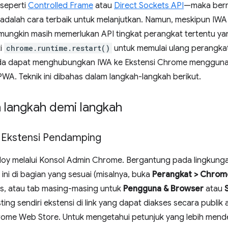
seperti
Controlled Frame
atau
Direct Sockets API
—maka bermi
) adalah cara terbaik untuk melanjutkan. Namun, meskipun IW
ungkin masih memerlukan API tingkat perangkat tertentu yan
i
chrome.runtime.restart()
untuk memulai ulang perangk
da dapat menghubungkan IWA ke Ekstensi Chrome menggun
WA. Teknik ini dibahas dalam langkah-langkah berikut.
 langkah demi langkah
 Ekstensi Pendamping
ploy melalui Konsol Admin Chrome. Bergantung pada lingkung
ini di bagian yang sesuai (misalnya, buka
Perangkat > Chrome 
s, atau tab masing-masing untuk
Pengguna & Browser
atau
ng sendiri ekstensi di link yang dapat diakses secara publi
rome Web Store. Untuk mengetahui petunjuk yang lebih mende