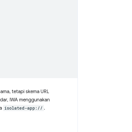
 sama, tetapi skema URL
andar, IWA menggunakan
ma
isolated-app://
.