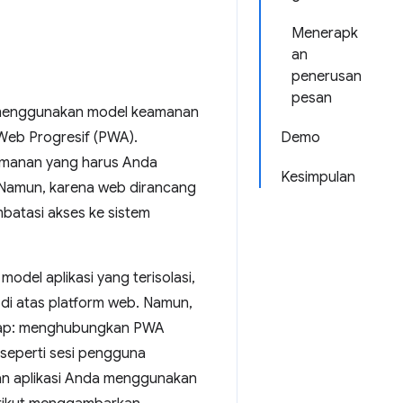
Menerapk
an
penerusan
pesan
a menggunakan model keamanan
Web Progresif (PWA).
Demo
amanan yang harus Anda
Kesimpulan
. Namun, karena web dirancang
batasi akses ke sistem
odel aplikasi yang terisolasi,
 di atas platform web. Namun,
tahap: menghubungkan PWA
seperti sesi pengguna
kan aplikasi Anda menggunakan