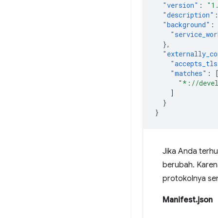
"version"
:
"1
"description"
"background"
:
"service_wor
},
"externally_co
"accepts_tls
"matches"
:
"*://deve
]
}
}
Jika Anda terhu
berubah. Karen
protokolnya s
Manifest.json