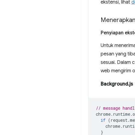
ekstensi, lihat
d
Menerapkan
Penyiapan ekst
Untuk menerima
pesan yang tiba
sesuai. Dalam 
web mengirim o
Background.js
// message handl
chrome
.
runtime
.
o
if
(
request
.
me
chrome
.
runti
}