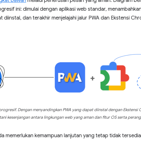
ngkat bawah
melalui penerusan pesan yang aman. Diagram b
gresif ini: dimulai dengan aplikasi web standar, menambahk
diinstal, dan terakhir menjelajahi jalur PWA dan Ekstensi C
 progresif. Dengan menyandingkan PWA yang dapat diinstal dengan Ekstens
ni kesenjangan antara lingkungan web yang aman dan fitur OS serta perangk
Anda memerlukan kemampuan lanjutan yang tetap tidak terse