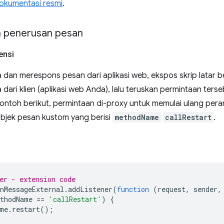
okumentasi resmi
.
 penerusan pesan
ensi
 dan merespons pesan dari aplikasi web, ekspos skrip latar
 dari klien (aplikasi web Anda), lalu teruskan permintaan ters
contoh berikut, permintaan di-proxy untuk memulai ulang per
bjek pesan kustom yang berisi
methodName
callRestart
.
er - extension code
nMessageExternal
.
addListener
(
function
(
request
,
sender
,
thodName
==
'callRestart'
)
{
me
.
restart
();