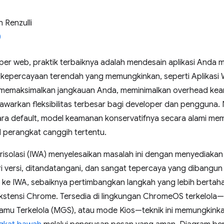
 Renzulli
per web, praktik terbaiknya adalah mendesain aplikasi And
 kepercayaan terendah yang memungkinkan, seperti Aplikasi 
 memaksimalkan jangkauan Anda, meminimalkan overhead ke
nawarkan fleksibilitas terbesar bagi developer dan pengguna
ra default, model keamanan konservatifnya secara alami mem
I perangkat canggih tertentu.
risolasi (IWA) menyelesaikan masalah ini dengan menyediakan m
ri versi, ditandatangani, dan sangat tepercaya yang dibangun
h ke IWA, sebaiknya pertimbangkan langkah yang lebih ber
stensi Chrome. Tersedia di lingkungan ChromeOS terkelola—
i Tamu Terkelola (MGS), atau mode Kios—teknik ini memungkin