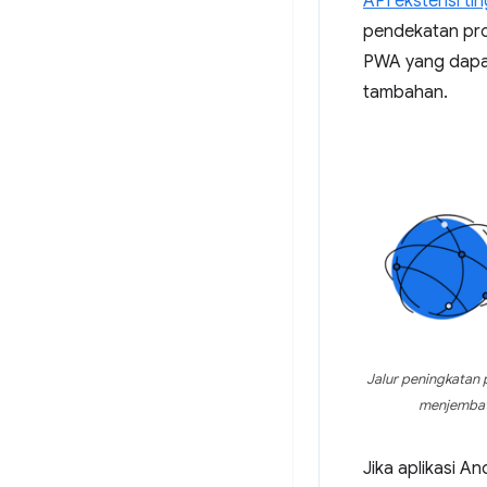
API ekstensi ti
pendekatan pro
PWA yang dapat 
tambahan.
Jalur peningkatan
menjembata
Jika aplikasi 