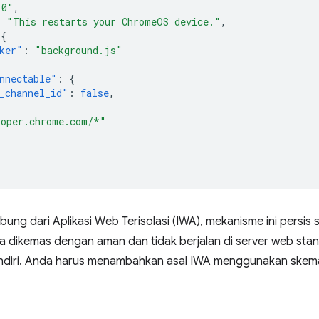
.0"
,
:
"This restarts your ChromeOS device."
,
{
ker"
:
"background.js"
nnectable"
:
{
_channel_id"
:
false
,
[
loper.chrome.com/*"
bung dari Aplikasi Web Terisolasi (IWA), mekanisme ini persis
a dikemas dengan aman dan tidak berjalan di server web st
endiri. Anda harus menambahkan asal IWA menggunakan ske