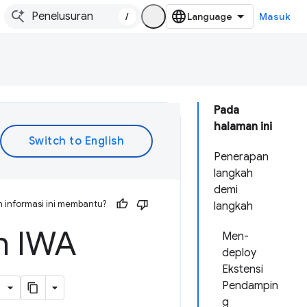
/
Masuk
Pada
halaman ini
Penerapan
langkah
demi
 informasi ini membantu?
langkah
n IWA
Men-
deploy
Ekstensi
Pendampin
g