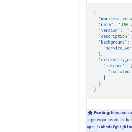
{
"manifest_ver
"name"
:
"IWA 
"version"
:
"1
"description"
"background"
:
"service_wor
},
"externally_co
"matches"
:
"isolated
]
}
}
Penting:
Meskipun p
lingkungan produksi, ka
app://abcdefghijklm