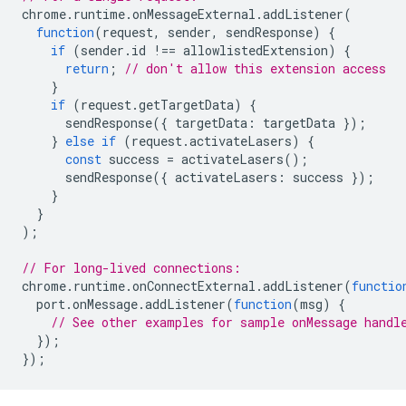
chrome
.
runtime
.
onMessageExternal
.
addListener
(
function
(
request
,
sender
,
sendResponse
)
{
if
(
sender
.
id
!==
allowlistedExtension
)
{
return
;
// don't allow this extension access
}
if
(
request
.
getTargetData
)
{
sendResponse
({
targetData
:
targetData
});
}
else
if
(
request
.
activateLasers
)
{
const
success
=
activateLasers
();
sendResponse
({
activateLasers
:
success
});
}
}
);
// For long-lived connections:
chrome
.
runtime
.
onConnectExternal
.
addListener
(
functio
port
.
onMessage
.
addListener
(
function
(
msg
)
{
// See other examples for sample onMessage handl
});
});