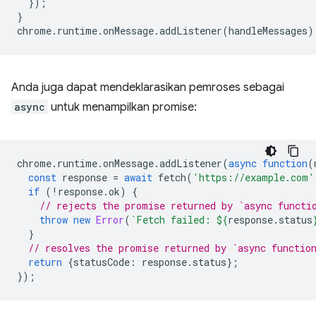
});
}
chrome
.
runtime
.
onMessage
.
addListener
(
handleMessages
)
Anda juga dapat mendeklarasikan pemroses sebagai
async
untuk menampilkan promise:
chrome
.
runtime
.
onMessage
.
addListener
(
async
function
(
const
response
=
await
fetch
(
'https://example.com'
if
(
!
response
.
ok
)
{
// rejects the promise returned by `async functi
throw
new
Error
(
`Fetch failed: 
${
response
.
status
}
// resolves the promise returned by `async functio
return
{
statusCode
:
response
.
status
};
});