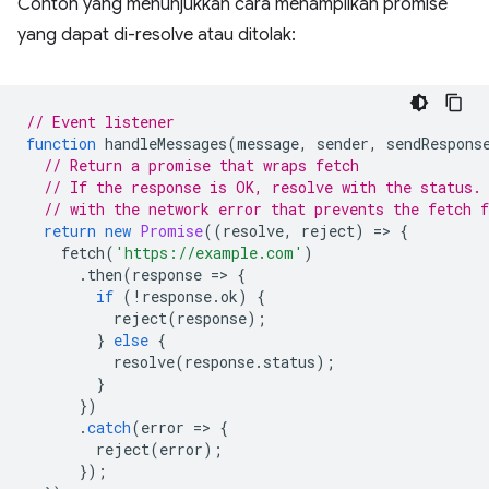
Contoh yang menunjukkan cara menampilkan promise
yang dapat di-resolve atau ditolak:
// Event listener
function
handleMessages
(
message
,
sender
,
sendRespons
// Return a promise that wraps fetch
// If the response is OK, resolve with the status.
// with the network error that prevents the fetch 
return
new
Promise
((
resolve
,
reject
)
=
>
{
fetch
(
'https://example.com'
)
.
then
(
response
=
>
{
if
(
!
response
.
ok
)
{
reject
(
response
);
}
else
{
resolve
(
response
.
status
);
}
})
.
catch
(
error
=
>
{
reject
(
error
);
});