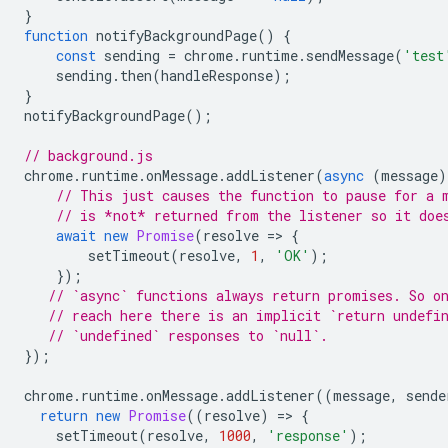
}
function
notifyBackgroundPage
()
{
const
sending
=
chrome
.
runtime
.
sendMessage
(
'test
sending
.
then
(
handleResponse
);
}
notifyBackgroundPage
();
// background.js
chrome
.
runtime
.
onMessage
.
addListener
(
async
(
message
)
// This just causes the function to pause for a 
// is *not* returned from the listener so it doe
await
new
Promise
(
resolve
=
>
{
setTimeout
(
resolve
,
1
,
'OK'
);
});
// `async` functions always return promises. So o
// reach here there is an implicit `return undefi
// `undefined` responses to `null`.
});
chrome
.
runtime
.
onMessage
.
addListener
((
message
,
sende
return
new
Promise
((
resolve
)
=
>
{
setTimeout
(
resolve
,
1000
,
'response'
);