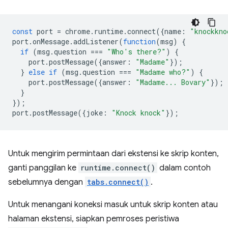
const
port
=
chrome
.
runtime
.
connect
({
name
:
"knockkno
port
.
onMessage
.
addListener
(
function
(
msg
)
{
if
(
msg
.
question
===
"Who's there?"
)
{
port
.
postMessage
({
answer
:
"Madame"
});
}
else
if
(
msg
.
question
===
"Madame who?"
)
{
port
.
postMessage
({
answer
:
"Madame... Bovary"
});
}
});
port
.
postMessage
({
joke
:
"Knock knock"
});
Untuk mengirim permintaan dari ekstensi ke skrip konten,
ganti panggilan ke
runtime.connect()
dalam contoh
sebelumnya dengan
tabs.connect()
.
Untuk menangani koneksi masuk untuk skrip konten atau
halaman ekstensi, siapkan pemroses peristiwa