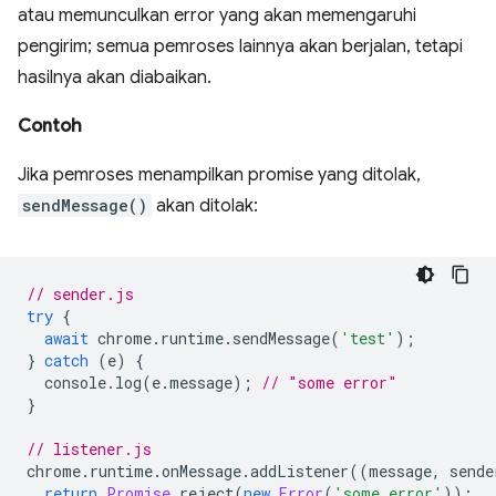
atau memunculkan error yang akan memengaruhi
pengirim; semua pemroses lainnya akan berjalan, tetapi
hasilnya akan diabaikan.
Contoh
Jika pemroses menampilkan promise yang ditolak,
sendMessage()
akan ditolak:
// sender.js
try
{
await
chrome
.
runtime
.
sendMessage
(
'test'
);
}
catch
(
e
)
{
console
.
log
(
e
.
message
);
// "some error"
}
// listener.js
chrome
.
runtime
.
onMessage
.
addListener
((
message
,
sende
return
Promise
.
reject
(
new
Error
(
'some error'
));