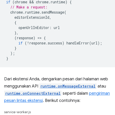
if
(
chrome
 && 
chrome
.
runtime
)
{
// Make a request:
chrome
.
runtime
.
sendMessage
(
editorExtensionId
,
{
openUrlInEditor
:
url
},
(
response
)
=
>
{
if
(
!
response
.
success
)
handleError
(
url
);
}
);
}
Dari ekstensi Anda, dengarkan pesan dari halaman web
menggunakan API
runtime.onMessageExternal
atau
runtime.onConnectExternal
seperti dalam
pengiriman
pesan lintas ekstensi
. Berikut contohnya:
service-worker.js