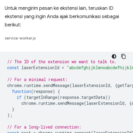
Untuk mengirim pesan ke ekstensi lain, teruskan ID
ekstensi yang ingin Anda ajak berkomunikasi sebagai
berikut:
service-worker.js
// The ID of the extension we want to talk to.
const
laserExtensionId
=
"abcdefghijklmnoabcdefhijkl
// For a minimal request:
chrome
.
runtime
.
sendMessage
(
laserExtensionId
,
{
getTar
function
(
response
)
{
if
(
targetInRange
(
response
.
targetData
))
chrome
.
runtime
.
sendMessage
(
laserExtensionId
,
{
}
);
// For a long-lived connection:
const
port
=
chrome
.
runtime
.
connect
(
laserExtensionId