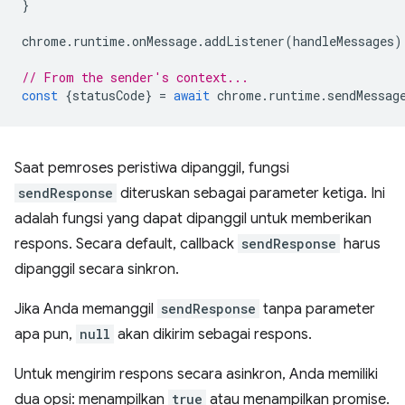
}
chrome
.
runtime
.
onMessage
.
addListener
(
handleMessages
)
// From the sender's context...
const
{
statusCode
}
=
await
chrome
.
runtime
.
sendMessag
Saat pemroses peristiwa dipanggil, fungsi
sendResponse
diteruskan sebagai parameter ketiga. Ini
adalah fungsi yang dapat dipanggil untuk memberikan
respons. Secara default, callback
sendResponse
harus
dipanggil secara sinkron.
Jika Anda memanggil
sendResponse
tanpa parameter
apa pun,
null
akan dikirim sebagai respons.
Untuk mengirim respons secara asinkron, Anda memiliki
dua opsi: menampilkan
true
atau menampilkan promise.