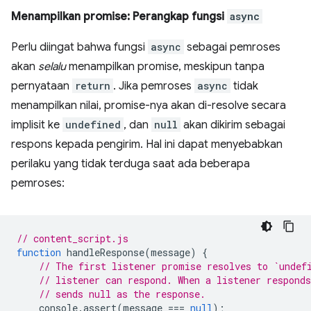
Menampilkan promise: Perangkap fungsi
async
Perlu diingat bahwa fungsi
async
sebagai pemroses
akan
selalu
menampilkan promise, meskipun tanpa
pernyataan
return
. Jika pemroses
async
tidak
menampilkan nilai, promise-nya akan di-resolve secara
implisit ke
undefined
, dan
null
akan dikirim sebagai
respons kepada pengirim. Hal ini dapat menyebabkan
perilaku yang tidak terduga saat ada beberapa
pemroses:
// content_script.js
function
handleResponse
(
message
)
{
// The first listener promise resolves to `undef
// listener can respond. When a listener respond
// sends null as the response.
console
.
assert
(
message
===
null
);