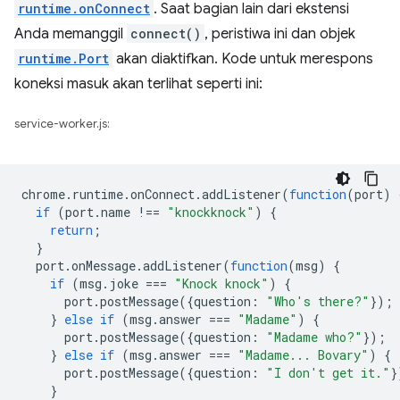
runtime.onConnect
. Saat bagian lain dari ekstensi
Anda memanggil
connect()
, peristiwa ini dan objek
runtime.Port
akan diaktifkan. Kode untuk merespons
koneksi masuk akan terlihat seperti ini:
service-worker.js:
chrome
.
runtime
.
onConnect
.
addListener
(
function
(
port
)
if
(
port
.
name
!==
"knockknock"
)
{
return
;
}
port
.
onMessage
.
addListener
(
function
(
msg
)
{
if
(
msg
.
joke
===
"Knock knock"
)
{
port
.
postMessage
({
question
:
"Who's there?"
});
}
else
if
(
msg
.
answer
===
"Madame"
)
{
port
.
postMessage
({
question
:
"Madame who?"
});
}
else
if
(
msg
.
answer
===
"Madame... Bovary"
)
{
port
.
postMessage
({
question
:
"I don't get it."
}
}