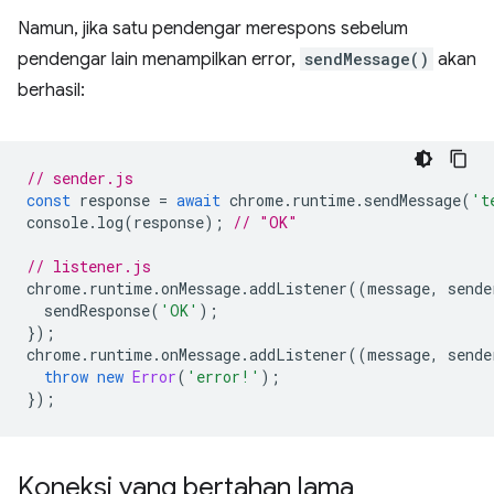
Namun, jika satu pendengar merespons sebelum
pendengar lain menampilkan error,
sendMessage()
akan
berhasil:
// sender.js
const
response
=
await
chrome
.
runtime
.
sendMessage
(
't
console
.
log
(
response
);
// "OK"
// listener.js
chrome
.
runtime
.
onMessage
.
addListener
((
message
,
sende
sendResponse
(
'OK'
);
});
chrome
.
runtime
.
onMessage
.
addListener
((
message
,
sende
throw
new
Error
(
'error!'
);
});
Koneksi yang bertahan lama