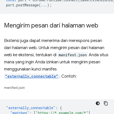
port
.
postMessage
(...);
Mengirim pesan dari halaman web
Ekstensi juga dapat menerima dan merespons pesan
dari halaman web. Untuk mengirim pesan dari halaman
web ke ekstensi, tentukan di
manifest.json
Anda situs
mana yang ingin Anda izinkan untuk mengirim pesan
menggunakan kunci manifes
"externally_connectable"
. Contoh:
manifest.json
"externally_connectable"
:
{
"matches"
:
[
"https://*.example.com/*"
]