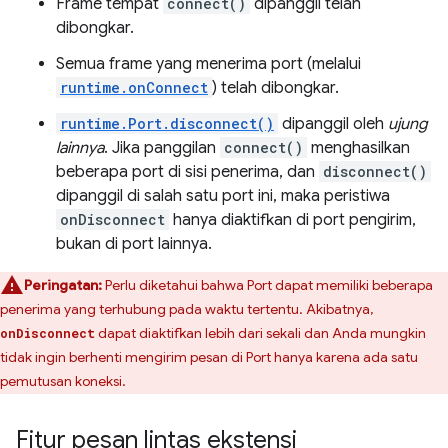
Frame tempat
connect()
dipanggil telah
dibongkar.
Semua frame yang menerima port (melalui
runtime.onConnect
) telah dibongkar.
runtime.Port.disconnect()
dipanggil oleh
ujung
lainnya
. Jika panggilan
connect()
menghasilkan
beberapa port di sisi penerima, dan
disconnect()
dipanggil di salah satu port ini, maka peristiwa
onDisconnect
hanya diaktifkan di port pengirim,
bukan di port lainnya.
Peringatan:
Perlu diketahui bahwa Port dapat memiliki beberapa
penerima yang terhubung pada waktu tertentu. Akibatnya,
dapat diaktifkan lebih dari sekali dan Anda mungkin
onDisconnect
tidak ingin berhenti mengirim pesan di Port hanya karena ada satu
pemutusan koneksi.
Fitur pesan lintas ekstensi