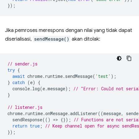
});
Jika pemroses merespons dengan nilai yang tidak dapat
diserialisasi,
sendMessage()
akan ditolak:
// sender.js
try
{
await
chrome
.
runtime
.
sendMessage
(
'test'
);
}
catch
(
e
)
{
console
.
log
(
e
.
message
);
// "Error: Could not seria
}
// listener.js
chrome
.
runtime
.
onMessage
.
addListener
((
message
,
sende
sendResponse
(()
=
>
{});
// Functions are not seria
return
true
;
// Keep channel open for async sendRe
});