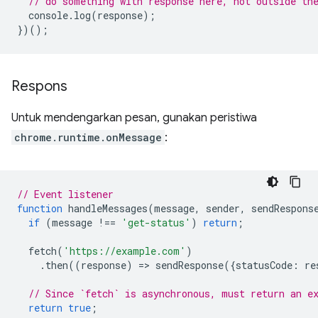
// do something with response here, not outside th
console
.
log
(
response
);
})();
Respons
Untuk mendengarkan pesan, gunakan peristiwa
chrome.runtime.onMessage
:
// Event listener
function
handleMessages
(
message
,
sender
,
sendRespons
if
(
message
!==
'get-status'
)
return
;
fetch
(
'https://example.com'
)
.
then
((
response
)
=
>
sendResponse
({
statusCode
:
re
// Since `fetch` is asynchronous, must return an e
return
true
;