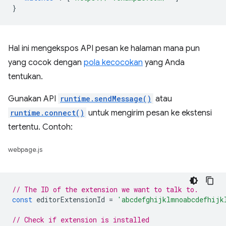
}
Hal ini mengekspos API pesan ke halaman mana pun
yang cocok dengan
pola kecocokan
yang Anda
tentukan.
Gunakan API
runtime.sendMessage()
atau
runtime.connect()
untuk mengirim pesan ke ekstensi
tertentu. Contoh:
webpage.js
// The ID of the extension we want to talk to.
const
editorExtensionId
=
'abcdefghijklmnoabcdefhijk
// Check if extension is installed