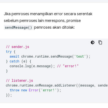
Jika pemroses menampilkan error secara serentak
sebelum pemroses lain merespons, promise
sendMessage()
pemroses akan ditolak:
// sender.js
try
{
await
chrome
.
runtime
.
sendMessage
(
'test'
);
}
catch
(
e
)
{
console
.
log
(
e
.
message
);
// "error!"
}
// listener.js
chrome
.
runtime
.
onMessage
.
addListener
((
message
,
sende
throw
new
Error
(
'error!'
);
});