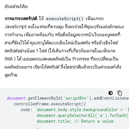
ตัวอย่างโค้ด
การแทรกสคริปต์
: ใช้
executeScript()
เพื่อแทรก
JavaScript ลงในเฟรมที่ควบคุม ซึ่งจะช่วยให้คุณปรับแต่งลักษณะ
การทำงาน เพิ่มภาพซ้อนทับ หรือดึงข้อมูลจากหน้าเว็บของบุคคลที่
สามที่ฝังไว้ได้ คุณระบุโค้ดแบบอินไลน์เป็นสตริง หรืออ้างอิงไฟล์
สคริปต์อย่างน้อย 1 ไฟล์ (ใช้เส้นทางที่เกี่ยวข้องภายในแพ็กเกจ
IWA ) ได้ เมธอดจะแสดงผลลัพธ์เป็น Promise ที่จะเปลี่ยนเป็น
ผลลัพธ์ของการ เรียกใช้สคริปต์ ซึ่งโดยปกติแล้วจะเป็นค่าของคำสั่ง
สุดท้าย
document
.
getElementById
(
'scriptBtn'
).
addEventListene
controlledframe
.
executeScript
({
code
:
`document.body.style.backgroundColor = '
             document.querySelectorAll('a').forEach(
             document.title; // Return a value
            `
,