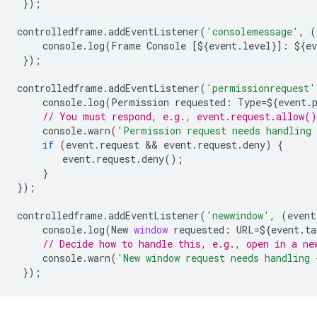
});
controlledframe
.
addEventListener
(
'consolemessage'
,
(
console
.
log
(
Frame
Console
[
$
{
event
.
level
}]
:
$
{
ev
});
controlledframe
.
addEventListener
(
'permissionrequest'
console
.
log
(
Permission
requested
:
Type
=
$
{
event
.
// You must respond, e.g., event.request.allow(
console
.
warn
(
'Permission request needs handling 
if
(
event
.
request
 && 
event
.
request
.
deny
)
{
event
.
request
.
deny
();
}
});
controlledframe
.
addEventListener
(
'newwindow'
,
(
event
console
.
log
(
New
window
requested
:
URL
=
$
{
event
.
ta
// Decide how to handle this, e.g., open in a ne
console
.
warn
(
'New window request needs handling 
});