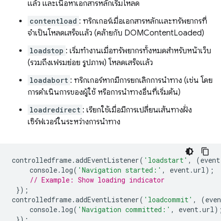
แล้ว และเนื้อหาเอกสารหลักเริ่มโหลด
contentload
: ทริกเกอร์เมื่อเอกสารหลักและทรัพยากรที่
จำเป็นโหลดเสร็จแล้ว (คล้ายกับ DOMContentLoaded)
loadstop
: เริ่มทำงานเมื่อทรัพยากรทั้งหมดสำหรับหน้าเว็บ
(รวมถึงเฟรมย่อย รูปภาพ) โหลดเสร็จแล้ว
loadabort
: ทริกเกอร์หากมีการยกเลิกการนำทาง (เช่น โดย
การดำเนินการของผู้ใช้ หรือการนำทางอื่นที่เริ่มต้น)
loadredirect
: เรียกใช้เมื่อมีการเปลี่ยนเส้นทางฝั่ง
เซิร์ฟเวอร์ในระหว่างการนำทาง
controlledframe
.
addEventListener
(
'loadstart'
,
(
event
console
.
log
(
'Navigation started:'
,
event
.
url
);
// Example: Show loading indicator
});
controlledframe
.
addEventListener
(
'loadcommit'
,
(
even
console
.
log
(
'Navigation committed:'
,
event
.
url
)
});