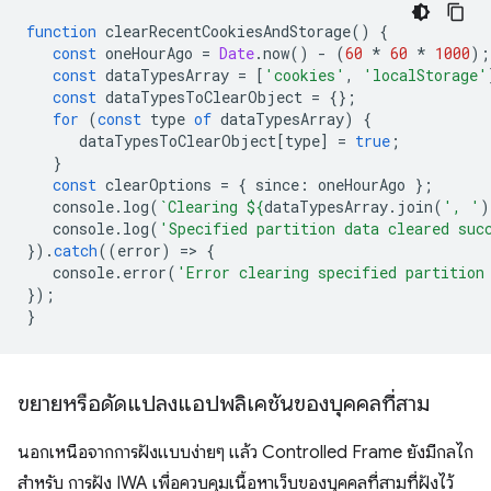
function
clearRecentCookiesAndStorage
()
{
const
oneHourAgo
=
Date
.
now
()
-
(
60
*
60
*
1000
);
const
dataTypesArray
=
[
'cookies'
,
'localStorage'
const
dataTypesToClearObject
=
{};
for
(
const
type
of
dataTypesArray
)
{
dataTypesToClearObject
[
type
]
=
true
;
}
const
clearOptions
=
{
since
:
oneHourAgo
};
console
.
log
(
`Clearing 
${
dataTypesArray
.
join
(
', '
)
console
.
log
(
'Specified partition data cleared suc
}).
catch
((
error
)
=
>
{
console
.
error
(
'Error clearing specified partition
});
}
ขยายหรือดัดแปลงแอปพลิเคชันของบุคคลที่สาม
นอกเหนือจากการฝังแบบง่ายๆ แล้ว Controlled Frame ยังมีกลไก
สำหรับ การฝัง IWA เพื่อควบคุมเนื้อหาเว็บของบุคคลที่สามที่ฝังไว้