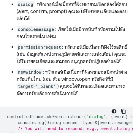
dialog
: ทริกเกอร์เมื่อเนื้อหาที่ฝังพยายามเปิดกล่องโต้ตอบ
(alert, confirm, prompt) คุณจะได้รับรายละเอียดและตอบ
กลับได้
consolemessage
: เรียกใช้เมื่อมีการบันทึกข้อความไปยัง
คอนโซลภายใน เฟรม
permissionrequest
: ทริกเกอร์เมื่อเนื้อหาที่ฝังไว้ขอสิทธิ์
(เช่น ข้อมูลตำแหน่งทางภูมิศาสตร์และการแจ้งเตือน) คุณจะ
ได้รับรายละเอียดและสามารถ อนุญาตหรือปฏิเสธคำขอได้
newwindow
: ทริกเกอร์เมื่อเนื้อหาที่ฝังพยายามเปิดหน้าต่าง
หรือแท็บใหม่ (เช่น ด้วย window.open หรือลิงก์ที่มี
target="_blank"
) คุณจะได้รับรายละเอียดและสามารถ
จัดการหรือบล็อกการดำเนินการได้
controlledframe
.
addEventListener
(
'dialog'
,
(
event
)
=
console
.
log
(
Dialog
opened
:
Type
=
$
{
event
.
message
// You will need to respond, e.g., event.dialog.