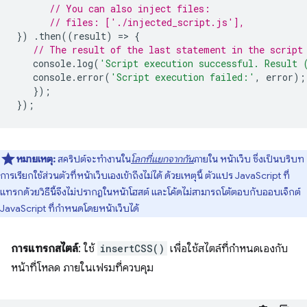
// You can also inject files:
// files: ['./injected_script.js'],
})
.
then
((
result
)
=
>
{
// The result of the last statement in the script
console
.
log
(
'Script execution successful. Result 
console
.
error
(
'Script execution failed:'
,
error
);
});
});
หมายเหตุ:
สคริปต์จะทํางานใน
โลกที่แยกจากกัน
ภายใน หน้าเว็บ ซึ่งเป็นบริบท
การเรียกใช้ส่วนตัวที่หน้าเว็บเองเข้าถึงไม่ได้ ด้วยเหตุนี้ ตัวแปร JavaScript ที่
แทรกด้วยวิธีนี้จึงไม่ปรากฏในหน้าโฮสต์ และโค้ดไม่สามารถโต้ตอบกับออบเจ็กต์
JavaScript ที่กำหนดโดยหน้าเว็บได้
การแทรกสไตล์
: ใช้
insertCSS()
เพื่อใช้สไตล์ที่กำหนดเองกับ
หน้าที่โหลด ภายในเฟรมที่ควบคุม