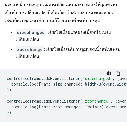
นอกจากนี้ ยังมีเหตุการณ์การเปลี่ยนสถานะที่จะแจ้งให้คุณทราบ
เกี่ยวกับการเปลี่ยนแปลงที่เกี่ยวข้องกับสถานะการแสดงผลของ
เฟรมที่ควบคุมเอง เช่น การแก้ไขขนาดหรือระดับการซูม
sizechanged
: เรียกใช้เมื่อขนาดของเนื้อหาในเฟรม
เปลี่ยนแปลง
zoomchange
: เรียกใช้เมื่อระดับการซูมของเนื้อหาในเฟรม
เปลี่ยนแปลง
controlledframe
.
addEventListener
(
'sizechanged'
,
(
eve
console
.
log
(
Frame
size
changed
:
Width
=
$
{
event
.
widt
});
controlledframe
.
addEventListener
(
'zoomchange'
,
(
even
console
.
log
(
Frame
zoom
changed
:
Factor
=
$
{
event
.
new
});