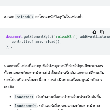
เมธอด
reload()
จะโหลดหน้าปัจจุบันในเฟรมซ้ำ
document
.
getElementById
(
'reloadBtn'
).
addEventListene
controlledframe
.
reload
();
});
นอกจากนี้ เฟรมที่ควบคุมยังให้เหตุการณ์ที่ช่วยให้คุณติดตามวงจร
ทั้งหมดของคำขอการนำทางได้ ตั้งแต่การเริ่มต้นและการเปลี่ยนเส้น
ทางไปจนถึงการโหลดเนื้อหา การดำเนินการเสร็จสมบูรณ์ หรือการ
ยกเลิก
loadstart
: เริ่มทำงานเมื่อการนำทางในเฟรมเริ่มต้นขึ้น
loadcommit
: ทริกเกอร์เมื่อประมวลผลคำขอการนำทาง