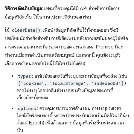
วิธีการจัดเก็บข้อมูล
: เฟรมที่ควบคุมได้มี API สำหรับการจัดการ
ข้อมูลที่จัดเก็บ ไว้ในการแบ่งพาร์ติชันของเฟรม
ใช้
clearData()
เพื่อนำข้อมูลที่จัดเก็บไว้ทั้งหมดออก ซึ่งมี
ประโยชน์อย่างยิ่งสำหรับ การรีเซ็ตเฟรมหลังจากเซสชันของผู้ใช้หรือ
การตรวจสอบสถานะที่สะอาด เมธอด จะแสดงผล Promise ที่จะ
ทำงานเมื่อการดำเนินการเสร็จสมบูรณ์ นอกจากนี้ คุณยังระบุตัว
เลือกการกำหนดค่าต่อไปนี้ได้ด้วย (ไม่บังคับ)
types
: อาร์เรย์ของสตริงที่ระบุประเภทข้อมูลที่จะล้าง (เช่น
['cookies', 'localStorage', 'indexedDB']
)
หากไม่ระบุ โดยปกติแล้วระบบจะล้างข้อมูลประเภทที่
เกี่ยวข้องทั้งหมด
options
: ควบคุมกระบวนการล้าง เช่น การระบุช่วงเวลา
โดยใช้พร็อพเพอร์ตี้ since (การประทับเวลาเป็นมิลลิวินาทีนับ
ตั้งแต่ Epoch) เพื่อล้างเฉพาะ ข้อมูลที่สร้างขึ้นหลังจากเวลา
นั้น