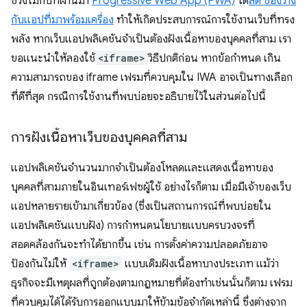
ช่วงไม่กี่ปีที่ผ่านมา
Progressive Web App (PWA)
ได้
ลด ช่องว่าง
กับแอปที่มาพร้อมเครื่อง
ทำให้เกิดประสบการณ์การใช้งานเว็บที่ทรง
พลัง หากเว็บแอปพลิเคชันจำเป็นต้องฝังเนื้อหาของบุคคลที่สาม เรา
ขอแนะนำให้ลองใช้
<iframe>
วิธีปกติก่อน หากข้อกำหนด เกิน
ความสามารถของ iframe เฟรมที่ควบคุมใน IWA อาจเป็นทางเลือก
ที่ดีที่สุด กรณีการใช้งานที่พบบ่อยจะอธิบายไว้ในส่วนต่อไปนี้
การฝังเนื้อหาเว็บของบุคคลที่สาม
แอปพลิเคชันจำนวนมากจำเป็นต้องโหลดและแสดงเนื้อหาของ
บุคคลที่สามภายในอินเทอร์เฟซผู้ใช้ อย่างไรก็ตาม เมื่อมีเจ้าของเว็บ
แอปหลายรายเข้ามาเกี่ยวข้อง (ซึ่งเป็นสถานการณ์ที่พบบ่อยใน
แอปพลิเคชันแบบฝัง) การกำหนดนโยบายแบบครบวงจรที่
สอดคล้องกันจะทำได้ยากขึ้น เช่น การตั้งค่าความปลอดภัยอาจ
ป้องกันไม่ให้
<iframe>
แบบเดิมฝังเนื้อหาบางประเภท แม้ว่า
ธุรกิจจะมีเหตุผลที่ถูกต้องตามกฎหมายที่ต้องทำเช่นนั้นก็ตาม เฟรม
ที่ควบคุมได้ได้รับการออกแบบมาให้ข้ามข้อจำกัดเหล่านี้ ซึ่งต่างจาก