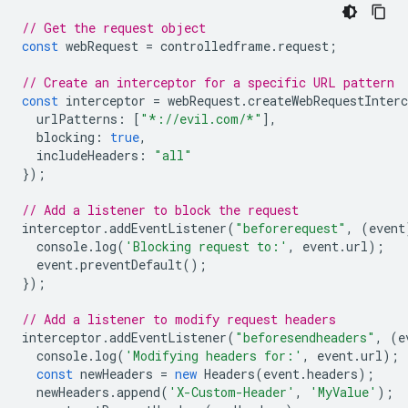
// Get the request object
const
webRequest
=
controlledframe
.
request
;
// Create an interceptor for a specific URL pattern
const
interceptor
=
webRequest
.
createWebRequestInterc
urlPatterns
:
[
"*://evil.com/*"
],
blocking
:
true
,
includeHeaders
:
"all"
});
// Add a listener to block the request
interceptor
.
addEventListener
(
"beforerequest"
,
(
event
console
.
log
(
'Blocking request to:'
,
event
.
url
);
event
.
preventDefault
();
});
// Add a listener to modify request headers
interceptor
.
addEventListener
(
"beforesendheaders"
,
(
e
console
.
log
(
'Modifying headers for:'
,
event
.
url
);
const
newHeaders
=
new
Headers
(
event
.
headers
);
newHeaders
.
append
(
'X-Custom-Header'
,
'MyValue'
);