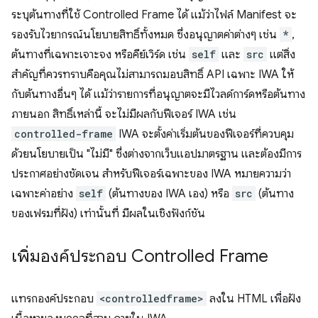
ระบุต้นทางที่ใช้ Controlled Frame ได้ แม้ว่าไฟล์ Manifest จะ
รองรับไวยากรณ์นโยบายสิทธิ์ทั้งหมด ซึ่งอนุญาตค่าต่างๆ เช่น
*
,
ต้นทางที่เฉพาะเจาะจง หรือคีย์เวิร์ด เช่น
self
และ
src
แต่สิ่ง
สำคัญที่ควรทราบคือคุณไม่สามารถมอบสิทธิ์ API เฉพาะ IWA ให้
กับต้นทางอื่นๆ ได้ แม้ว่ารายการที่อนุญาตจะมีไวลด์การ์ดหรือต้นทาง
ภายนอก สิทธิ์เหล่านี้ จะไม่มีผลกับฟีเจอร์ IWA เช่น
controlled-frame
IWA จะตั้งค่าเริ่มต้นของฟีเจอร์ที่ควบคุม
ด้วยนโยบายเป็น "ไม่มี" ซึ่งต่างจากเว็บแอปมาตรฐาน และต้องมีการ
ประกาศอย่างชัดเจน สำหรับฟีเจอร์เฉพาะของ IWA หมายความว่า
เฉพาะค่าอย่าง
self
(ต้นทางของ IWA เอง) หรือ
src
(ต้นทาง
ของเฟรมที่ฝัง) เท่านั้นที่ มีผลในเชิงฟังก์ชัน
เพิ่มองค์ประกอบ Controlled Frame
แทรกองค์ประกอบ
<controlledframe>
ลงใน HTML เพื่อฝัง