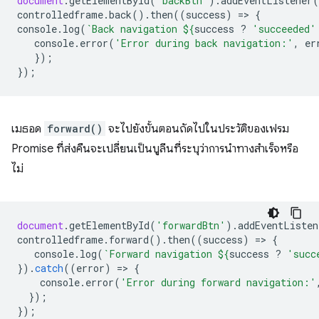
document
.
getElementById
(
'backBtn'
).
addEventListener
(
controlledframe
.
back
().
then
((
success
)
=
>
{
console
.
log
(
`Back navigation 
${
success
?
'succeeded'
console
.
error
(
'Error during back navigation:'
,
er
});
});
เมธอด
forward()
จะไปยังขั้นตอนถัดไปในประวัติของเฟรม
Promise ที่ส่งคืนจะเปลี่ยนเป็นบูลีนที่ระบุว่าการนำทางสำเร็จหรือ
ไม่
document
.
getElementById
(
'forwardBtn'
).
addEventListen
controlledframe
.
forward
().
then
((
success
)
=
>
{
console
.
log
(
`Forward navigation 
${
success
?
'succ
}).
catch
((
error
)
=
>
{
console
.
error
(
'Error during forward navigation:'
});
});