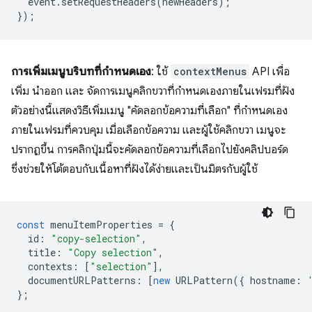
event
.
setRequestHeaders
(
newHeaders
);
});
การเพิ่มเมนูบริบทที่กำหนดเอง
: ใช้
contextMenus
API เพื่อ
เพิ่ม นำออก และ จัดการเมนูคลิกขวาที่กำหนดเองภายในเฟรมที่ฝัง
ตัวอย่างนี้แสดงวิธีเพิ่มเมนู "คัดลอกข้อความที่เลือก" ที่กำหนดเอง
ภายในเฟรมที่ควบคุม เมื่อเลือกข้อความ และผู้ใช้คลิกขวา เมนูจะ
ปรากฏขึ้น การคลิกปุ่มนี้จะคัดลอกข้อความที่เลือกไปยังคลิปบอร์ด
ซึ่งช่วยให้โต้ตอบกับเนื้อหาที่ฝังได้ง่ายและเป็นมิตรกับผู้ใช้
const
menuItemProperties
=
{
id
:
"copy-selection"
,
title
:
"Copy selection"
,
contexts
:
[
"selection"
],
documentURLPatterns
:
[
new
URLPattern
({
hostname
:
};