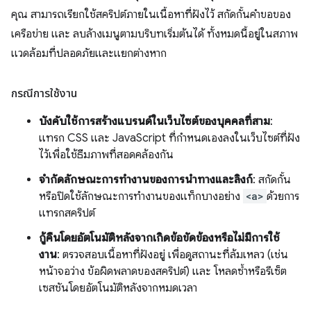
คุณ สามารถเรียกใช้สคริปต์ภายในเนื้อหาที่ฝังไว้ สกัดกั้นคำขอของ
เครือข่าย และ ลบล้างเมนูตามบริบทเริ่มต้นได้ ทั้งหมดนี้อยู่ในสภาพ
แวดล้อมที่ปลอดภัยและแยกต่างหาก
กรณีการใช้งาน
บังคับใช้การสร้างแบรนด์ในเว็บไซต์ของบุคคลที่สาม
:
แทรก CSS และ JavaScript ที่กำหนดเองลงในเว็บไซต์ที่ฝัง
ไว้เพื่อใช้ธีมภาพที่สอดคล้องกัน
จำกัดลักษณะการทำงานของการนำทางและลิงก์
: สกัดกั้น
หรือปิดใช้ลักษณะการทำงานของแท็กบางอย่าง
<a>
ด้วยการ
แทรกสคริปต์
กู้คืนโดยอัตโนมัติหลังจากเกิดข้อขัดข้องหรือไม่มีการใช้
งาน
: ตรวจสอบเนื้อหาที่ฝังอยู่ เพื่อดูสถานะที่ล้มเหลว (เช่น
หน้าจอว่าง ข้อผิดพลาดของสคริปต์) และ โหลดซ้ำหรือรีเซ็ต
เซสชันโดยอัตโนมัติหลังจากหมดเวลา