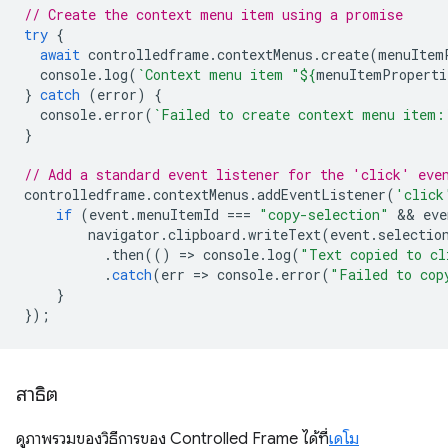
// Create the context menu item using a promise
try
{
await
controlledframe
.
contextMenus
.
create
(
menuItem
console
.
log
(
`Context menu item "
${
menuItemProperti
}
catch
(
error
)
{
console
.
error
(
`Failed to create context menu item:
}
// Add a standard event listener for the 'click' eve
controlledframe
.
contextMenus
.
addEventListener
(
'click
if
(
event
.
menuItemId
===
"copy-selection"
 && 
eve
navigator
.
clipboard
.
writeText
(
event
.
selectio
.
then
(()
=
>
console
.
log
(
"Text copied to cl
.
catch
(
err
=
>
console
.
error
(
"Failed to cop
}
});
สาธิต
ดูภาพรวมของวิธีการของ Controlled Frame ได้ที่
เดโม