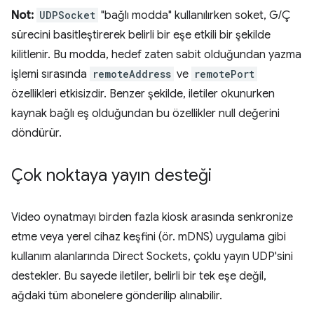
Not:
UDPSocket
"bağlı modda" kullanılırken soket, G/Ç
sürecini basitleştirerek belirli bir eşe etkili bir şekilde
kilitlenir. Bu modda, hedef zaten sabit olduğundan yazma
işlemi sırasında
remoteAddress
ve
remotePort
özellikleri etkisizdir. Benzer şekilde, iletiler okunurken
kaynak bağlı eş olduğundan bu özellikler null değerini
döndürür.
Çok noktaya yayın desteği
Video oynatmayı birden fazla kiosk arasında senkronize
etme veya yerel cihaz keşfini (ör. mDNS) uygulama gibi
kullanım alanlarında Direct Sockets, çoklu yayın UDP'sini
destekler. Bu sayede iletiler, belirli bir tek eşe değil,
ağdaki tüm abonelere gönderilip alınabilir.