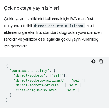
Çok noktaya yayın izinleri
Çoklu yayın özelliklerini kullanmak için IWA manifest
dosyanıza belirli
direct-sockets-multicast
iznini
eklemeniz gerekir. Bu, standart doğrudan yuva izninden
farklıdır ve yalnızca özel ağlarda çoklu yayın kullanıldığı
için gereklidir.
{
"permissions_policy"
:
{
"direct-sockets"
:
[
"self"
],
"direct-sockets-multicast"
:
[
"self"
],
"direct-sockets-private"
:
[
"self"
],
"cross-origin-isolated"
:
[
"self"
]
}
}