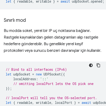
let
{
readable
,
writable
}
=
await
udpSocket
.
opened
;
Sınırlı mod
Bu modda soket, yerel bir IP uç noktasına bağlanır.
Rastgele kaynaklardan gelen datagramları alıp rastgele
hedeflere gönderebilir. Bu genellikle yerel keşif
protokolleri veya sunucu benzeri davranışlar için kullanılır.
// Bind to all interfaces (IPv6)
let
udpSocket
=
new
UDPSocket
({
localAddress
:
'::'
// omitting localPort lets the OS pick one
});
// localPort will tell you the OS-selected port.
let
{
readable
,
writable
,
localPort
}
=
await
udpSoc