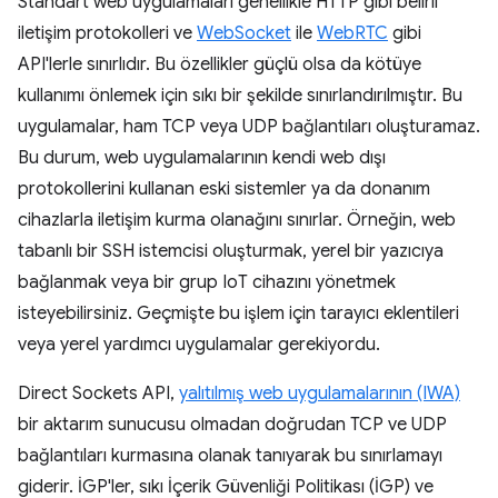
Standart web uygulamaları genellikle HTTP gibi belirli
iletişim protokolleri ve
WebSocket
ile
WebRTC
gibi
API'lerle sınırlıdır. Bu özellikler güçlü olsa da kötüye
kullanımı önlemek için sıkı bir şekilde sınırlandırılmıştır. Bu
uygulamalar, ham TCP veya UDP bağlantıları oluşturamaz.
Bu durum, web uygulamalarının kendi web dışı
protokollerini kullanan eski sistemler ya da donanım
cihazlarla iletişim kurma olanağını sınırlar. Örneğin, web
tabanlı bir SSH istemcisi oluşturmak, yerel bir yazıcıya
bağlanmak veya bir grup IoT cihazını yönetmek
isteyebilirsiniz. Geçmişte bu işlem için tarayıcı eklentileri
veya yerel yardımcı uygulamalar gerekiyordu.
Direct Sockets API,
yalıtılmış web uygulamalarının (IWA)
bir aktarım sunucusu olmadan doğrudan TCP ve UDP
bağlantıları kurmasına olanak tanıyarak bu sınırlamayı
giderir. İGP'ler, sıkı İçerik Güvenliği Politikası (İGP) ve