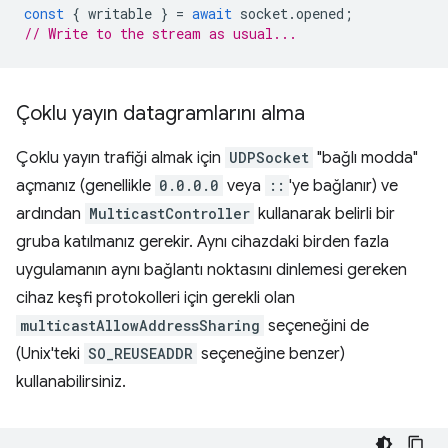
const
{
writable
}
=
await
socket
.
opened
;
// Write to the stream as usual...
Çoklu yayın datagramlarını alma
Çoklu yayın trafiği almak için
UDPSocket
"bağlı modda"
açmanız (genellikle
0.0.0.0
veya
::
'ye bağlanır) ve
ardından
MulticastController
kullanarak belirli bir
gruba katılmanız gerekir. Aynı cihazdaki birden fazla
uygulamanın aynı bağlantı noktasını dinlemesi gereken
cihaz keşfi protokolleri için gerekli olan
multicastAllowAddressSharing
seçeneğini de
(Unix'teki
SO_REUSEADDR
seçeneğine benzer)
kullanabilirsiniz.