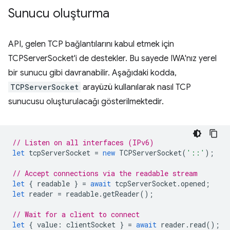
Sunucu oluşturma
API, gelen TCP bağlantılarını kabul etmek için
TCPServerSocket'i de destekler. Bu sayede IWA'nız yerel
bir sunucu gibi davranabilir. Aşağıdaki kodda,
TCPServerSocket
arayüzü kullanılarak nasıl TCP
sunucusu oluşturulacağı gösterilmektedir.
// Listen on all interfaces (IPv6)
let
tcpServerSocket
=
new
TCPServerSocket
(
'::'
);
// Accept connections via the readable stream
let
{
readable
}
=
await
tcpServerSocket
.
opened
;
let
reader
=
readable
.
getReader
();
// Wait for a client to connect
let
{
value
:
clientSocket
}
=
await
reader
.
read
();