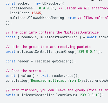
const
socket
=
new
UDPSocket
({
localAddress
:
'0.0.0.0'
,
// Listen on all interfac
localPort
:
12345
,
multicastAllowAddressSharing
:
true
// Allow multip
});
// The open info contains the MulticastController
const
{
readable
,
multicastController
}
=
await
sock
// Join the group to start receiving packets
await
multicastController
.
joinGroup
(
'239.0.0.1'
);
const
reader
=
readable
.
getReader
();
// Read the stream...
const
{
value
}
=
await
reader
.
read
();
console
.
log
(
`Received multicast from 
${
value
.
remoteA
// When finished, you can leave the group (this is a
await
multicastController
.
leaveGroup
(
'239.0.0.1'
);