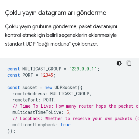
Çoklu yayın datagramları gönderme
Çoklu yayın grubuna gönderme, paket davranışını
kontrol etmek için belirli seçeneklerin eklenmesiyle
standart UDP "bağlı moduna" çok benzer.
const
MULTICAST_GROUP
=
'239.0.0.1'
;
const
PORT
=
12345
;
const
socket
=
new
UDPSocket
({
remoteAddress
:
MULTICAST_GROUP
,
remotePort
:
PORT
,
// Time To Live: How many router hops the packet c
multicastTimeToLive
:
5
,
// Loopback: Whether to receive your own packets (
multicastLoopback
:
true
});