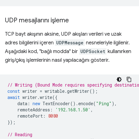
UDP mesajlarını işleme
TCP bayt akışının aksine, UDP akışları verileri ve uzak
adres bilgilerini içeren
UDPMessage
nesneleriyle ilgilenir.
Aşağıdaki kod, "bağlı modda" bir
UDPSocket
kullanırken
giriş/çıkış işlemlerinin nasıl yapılacağını gösterir.
// Writing (Bound Mode requires specifying destinati
const
writer
=
writable
.
getWriter
();
await
writer
.
write
({
data
:
new
TextEncoder
().
encode
(
"Ping"
),
remoteAddress
:
'192.168.1.50'
,
remotePort
:
8080
});
// Reading