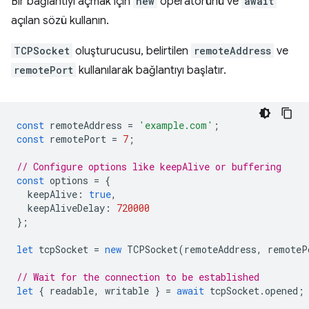
Bir bağlantıyı açmak için
new
operatörünü ve
await
açılan sözü kullanın.
TCPSocket
oluşturucusu, belirtilen
remoteAddress
ve
remotePort
kullanılarak bağlantıyı başlatır.
const
remoteAddress
=
'example.com'
;
const
remotePort
=
7
;
// Configure options like keepAlive or buffering
const
options
=
{
keepAlive
:
true
,
keepAliveDelay
:
720000
};
let
tcpSocket
=
new
TCPSocket
(
remoteAddress
,
remoteP
// Wait for the connection to be established
let
{
readable
,
writable
}
=
await
tcpSocket
.
opened
;