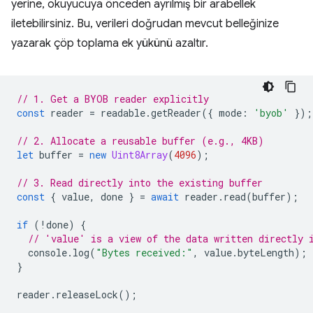
yerine, okuyucuya önceden ayrılmış bir arabellek
iletebilirsiniz. Bu, verileri doğrudan mevcut belleğinize
yazarak çöp toplama ek yükünü azaltır.
// 1. Get a BYOB reader explicitly
const
reader
=
readable
.
getReader
({
mode
:
'byob'
});
// 2. Allocate a reusable buffer (e.g., 4KB)
let
buffer
=
new
Uint8Array
(
4096
);
// 3. Read directly into the existing buffer
const
{
value
,
done
}
=
await
reader
.
read
(
buffer
);
if
(
!
done
)
{
// 'value' is a view of the data written directly 
console
.
log
(
"Bytes received:"
,
value
.
byteLength
);
}
reader
.
releaseLock
();