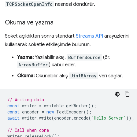
TCPSocketOpenInfo
nesnesi döndürür.
Okuma ve yazma
Soket açıldıktan sonra standart
Streams API
arayüzlerini
kullanarak soketle etkileşimde bulunun.
Yazma:
Yazılabilir akış,
BufferSource
(ör.
ArrayBuffer
) kabul eder.
Okuma:
Okunabilir akış
Uint8Array
veri sağlar.
// Writing data
const
writer
=
writable
.
getWriter
();
const
encoder
=
new
TextEncoder
();
await
writer
.
write
(
encoder
.
encode
(
"Hello Server"
));
// Call when done
writer
.
releaseLock
();