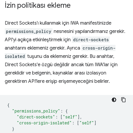
İzin politikası ekleme
Direct Sockets'ı kullanmak için IWA manifestinizde
permissions_policy
nesnesini yapılandırmanız gerekir.
API'yi açıkça etkinleştirmek için
direct-sockets
anahtarını eklemeniz gerekir. Ayrıca
cross-origin-
isolated
tuşunu da eklemeniz gerekir. Bu anahtar,
Direct Sockets'e özgü değildir ancak tüm IWA'lar için
gereklidir ve belgenin, kaynaklar arası izolasyon
gerektiren API'lere erişip erişemeyeceğini belirler.
{
"permissions_policy"
:
{
"direct-sockets"
:
[
"self"
],
"cross-origin-isolated"
:
[
"self"
]
}