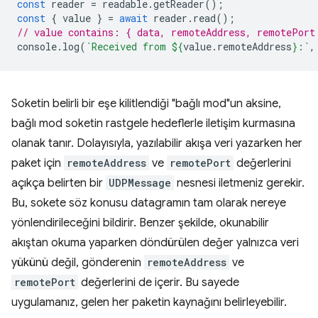
const
reader
=
readable
.
getReader
();
const
{
value
}
=
await
reader
.
read
();
// value contains: { data, remoteAddress, remotePort
console
.
log
(
`Received from 
${
value
.
remoteAddress
}
:`
,
Soketin belirli bir eşe kilitlendiği "bağlı mod"un aksine,
bağlı mod soketin rastgele hedeflerle iletişim kurmasına
olanak tanır. Dolayısıyla, yazılabilir akışa veri yazarken her
paket için
remoteAddress
ve
remotePort
değerlerini
açıkça belirten bir
UDPMessage
nesnesi iletmeniz gerekir.
Bu, sokete söz konusu datagramın tam olarak nereye
yönlendirileceğini bildirir. Benzer şekilde, okunabilir
akıştan okuma yaparken döndürülen değer yalnızca veri
yükünü değil, gönderenin
remoteAddress
ve
remotePort
değerlerini de içerir. Bu sayede
uygulamanız, gelen her paketin kaynağını belirleyebilir.