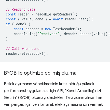
// Reading data
const
reader
=
readable
.
getReader
();
const
{
value
,
done
}
=
await
reader
.
read
();
if
(
!
done
)
{
const
decoder
=
new
TextDecoder
();
console
.
log
(
"Received:"
,
decoder
.
decode
(
value
));
}
// Call when done
reader
.
releaseLock
();
BYOB ile optimize edilmiş okuma
Bellek ayırmanın yönetilmesinin kritik olduğu yüksek
performanslı uygulamalar için API, "Kendi Arabelleğinizi
Getirin" (BYOB) okumayı destekler. Tarayıcının alınan her
veri parçası için yeni bir arabellek ayırmasına izin vermek