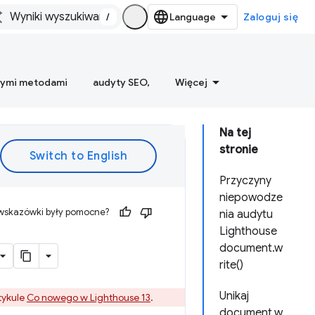
/
Zaloguj się
nymi metodami
audyty SEO,
Więcej
Na tej
stronie
Przyczyny
niepowodze
 wskazówki były pomocne?
nia audytu
Lighthouse
document.w
rite()
Unikaj
tykule
Co nowego w Lighthouse 13
.
document.w