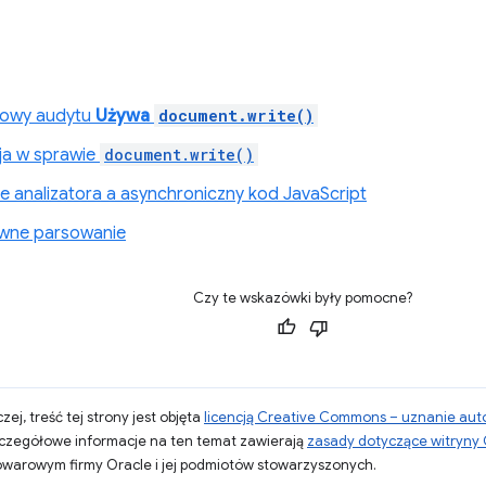
łowy audytu
Używa
document.write()
ja w sprawie
document.write()
e analizatora a asynchroniczny kod JavaScript
ywne parsowanie
Czy te wskazówki były pomocne?
zej, treść tej strony jest objęta
licencją Creative Commons – uznanie aut
zczegółowe informacje na ten temat zawierają
zasady dotyczące witryny
warowym firmy Oracle i jej podmiotów stowarzyszonych.