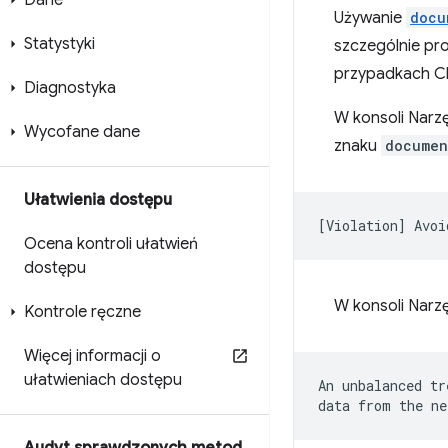
Dane
Używanie
docu
Statystyki
szczególnie pr
przypadkach C
Diagnostyka
W konsoli Narz
Wycofane dane
znaku
documen
Ułatwienia dostępu
Ocena kontroli ułatwień
dostępu
W konsoli Narzę
Kontrole ręczne
Więcej informacji o
ułatwieniach dostępu
An unbalanced tr