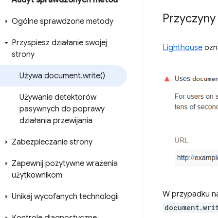
Audyt sprawdzonych metod
Przyczyny
Ogólne sprawdzone metody
Przyspiesz działanie swojej
Lighthouse
ozn
strony
Używa document
.
write(
)
Używanie detektorów
pasywnych do poprawy
działania przewijania
Zabezpieczanie strony
Zapewnij pozytywne wrażenia
użytkownikom
W przypadku n
Unikaj wycofanych technologii
document.wri