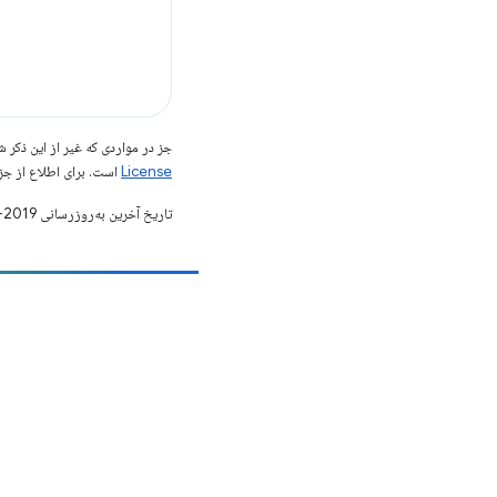
جز در مواردی که غیر از این ذک
License
است. برای اطلاع از جز
تاریخ آخرین به‌روزرسانی 2019-05-02 به‌وقت ساعت هماهنگ جهانی.
مشارکت
یک اشکال را ثبت کنید
مسائل باز را ببینید