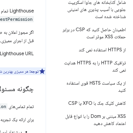
شامل کتابخانه های جاوا اسکریپت
جلویی با آسیب پذیری های امنیتی
Lighthouse تمام جاوا اسکریپت اجرا شده در بارگذاری صفحه را بررسی می کند. اگر کد
شناخته شده است
stPermission()
اطمینان حاصل کنید که CSP در برابر
حملات XSS موثر است
قبل از اجرای ممیزی
از HTTPS استفاده نمی کند
Lighthouse URL و شماره خط هر درخواست مجوز اطلاع رسانی را گزارش می کند.
ترافیک HTTP را به HTTPS هدایت
نمی کند
توجه:
هر ممیزی بهترین شی
از یک سیاست HSTS قوی استفاده
چگونه مسئولان
کنید
کاهش کلیک جک با XFO یا CSP
تمام تماس‌های
n()
XSS مبتنی بر Dom را با انواع قابل
برای ارائه یک تجربه 
اعتماد کاهش دهید
پیشنهاد ارسال