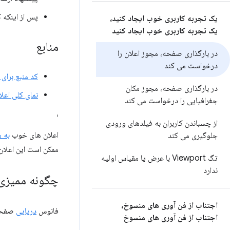
پس از اینکه 
یک تجربه کاربری خوب ایجاد کنید،
یک تجربه کاربری خوب ایجاد کنید
منابع
در بارگذاری صفحه، مجوز اعلان را
درخواست می کند
کد منبع برای
در بارگذاری صفحه، مجوز مکان
نمای کلی اعل
جغرافیایی را درخواست می کند
،
از چسباندن کاربران به فیلدهای ورودی
اعلان های خوب
به 
جلوگیری می کند
ممکن است این اعلان‌ه
تگ Viewport با عرض یا مقیاس اولیه
ندارد
چگونه ممیزی
اجتناب از فن آوری های منسوخ،
فانوس
دریایی
صفحات
اجتناب از فن آوری های منسوخ