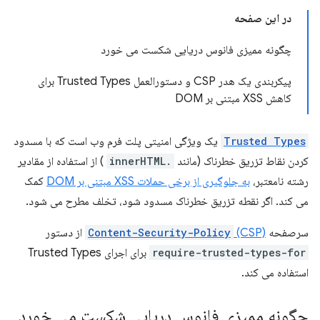
در این صفحه
چگونه ممیزی فانوس دریایی شکست می خورد
پیکربندی یک هدر CSP و دستورالعمل Trusted Types برای
کاهش XSS مبتنی بر DOM
Trusted Types
یک ویژگی امنیتی پلت فرم وب است که با مسدود
کردن نقاط تزریق خطرناک (مانند
.innerHTML
) از استفاده از مقادیر
رشته نامعتبر،
به جلوگیری از برخی حملات XSS مبتنی بر DOM
کمک
می کند. اگر نقطه تزریق خطرناک مسدود شود، تخلف مطرح می شود.
سرصفحه
(CSP)
Content-Security-Policy
از دستور
require-trusted-types-for
برای اجرای Trusted Types
استفاده می کند.
چگونه ممیزی فانوس دریایی شکست می خورد