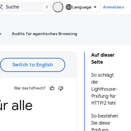
/
Anmelden
n
Audits für agentisches Browsing
Auf dieser
Seite
So schlägt
die
War das hilfreich?
Lighthouse-
Prüfung für
r alle
HTTP/2 fehl
So bestehen
Sie diese
Prüfung