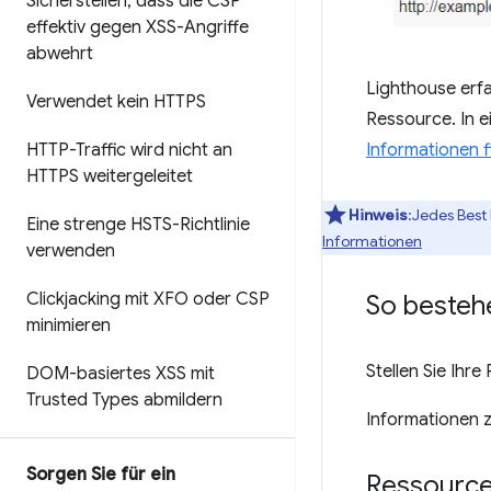
Sicherstellen
,
dass die CSP
effektiv gegen XSS-Angriffe
abwehrt
Lighthouse erfa
Verwendet kein HTTPS
Ressource. In e
HTTP-Traffic wird nicht an
Informationen f
HTTPS weitergeleitet
Hinweis
:Jedes Best
Eine strenge HSTS-Richtlinie
Informationen
verwenden
Clickjacking mit XFO oder CSP
So besteh
minimieren
Stellen Sie Ihr
DOM-basiertes XSS mit
Trusted Types abmildern
Informationen z
Sorgen Sie für ein
Ressourc