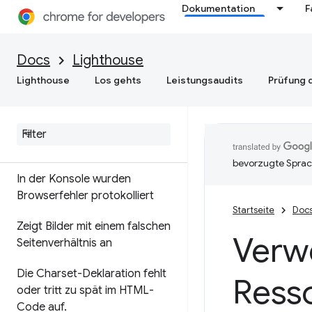
Dokumentation
F
Docs
Lighthouse
Lighthouse
Los gehts
Leistungsaudits
Prüfung d
Allgemeine Best Practices
Seite hat keinen HTML-
DOCTYPE
,
wodurch der
Quirks-Modus ausgelöst wird
bevorzugte Sprac
In der Konsole wurden
Browserfehler protokolliert
Startseite
Doc
Zeigt Bilder mit einem falschen
Verw
Seitenverhältnis an
Die Charset-Deklaration fehlt
Ress
oder tritt zu spät im HTML-
Code auf
.