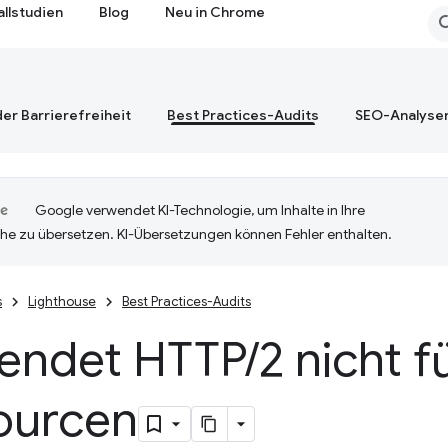
allstudien
Blog
Neu in Chrome
er Barrierefreiheit
Best Practices-Audits
SEO-Analyse
Google verwendet KI-Technologie, um Inhalte in Ihre
he zu übersetzen. KI-Übersetzungen können Fehler enthalten.
s
Lighthouse
Best Practices-Audits
endet HTTP
/
2 nicht fü
ourcen