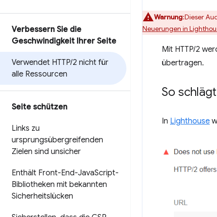
Warnung
:Dieser Aud
Neuerungen in Lighthou
Verbessern Sie die
Geschwindigkeit Ihrer Seite
Mit HTTP/2 werd
Verwendet HTTP
/
2 nicht für
übertragen.
alle Ressourcen
So schläg
Seite schützen
In
Lighthouse
we
Links zu
ursprungsübergreifenden
Zielen sind unsicher
Enthält Front-End-Java
Script-
Bibliotheken mit bekannten
Sicherheitslücken