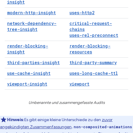
insight
modern-http-insight
uses-http2
network-dependency-
critical-request-
tree-insight
chains
uses-rel-preconnect
render-blocking-
render-blocking-
insight
resources
third-parties-insight
third-party-summary
use-cache-insight
uses-long-cache-ttl
viewport-insight
viewport
Umbenannte und zusammengefasste Audits
Hinweis
:Es gibt einige kleine Unterschiede zu den
zuvor
angekündigten Zusammenfassungen
.
non-composited-animations