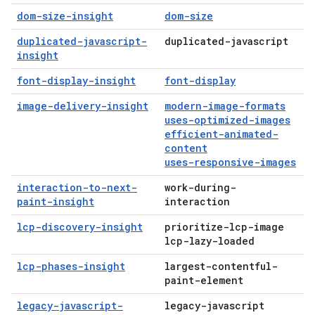
dom-size-insight
dom-size
duplicated-javascript-
duplicated-javascript
insight
font-display-insight
font-display
image-delivery-insight
modern-image-formats
uses-optimized-images
efficient-animated-
content
uses-responsive-images
interaction-to-next-
work-during-
paint-insight
interaction
lcp-discovery-insight
prioritize-lcp-image
lcp-lazy-loaded
lcp-phases-insight
largest-contentful-
paint-element
legacy-javascript-
legacy-javascript