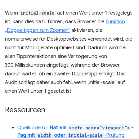
Wenn
initial-scale
auf einen Wert unter 1 festgelegt
ist, kann dies dazu führen, dass Browser die
Funktion
„Doppeltippen zum Zoomen“
aktivieren, die
normalerweise für Desktopwebsites verwendet wird, die
nicht für Mobilgeräte optimiert sind. Dadurch wird bei
allen Tippinteraktionen eine Verzögerung von
300 Millisekunden eingefügt, während der Browser
darauf wartet, ob ein zweiter Doppeltipp erfolgt. Das
Audit schlägt daher auch fehl, wenn „initial-scale“ auf
einen Wert unter 1 gesetzt ist.
Ressourcen
Quellcode für
Hat ein
<meta name="viewport">
-
Tag mit
width
oder
initial-scale
-Prüfung