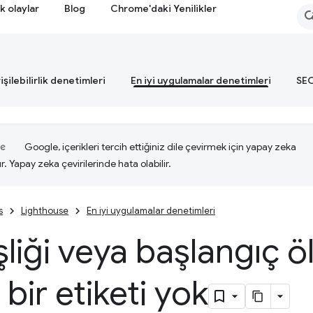
k olaylar
Blog
Chrome'daki Yenilikler
işilebilirlik denetimleri
En iyi uygulamalar denetimleri
SEO
Google, içerikleri tercih ettiğiniz dile çevirmek için yapay zeka
ır. Yapay zeka çevirilerinde hata olabilir.
s
Lighthouse
En iyi uygulamalar denetimleri
liği veya başlangıç ö
 bir etiketi yok