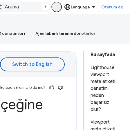
/
Oturum aç
 denetimleri
Ajan tabanlı tarama denetimleri
Bu sayfada
Lighthouse
viewport
meta etiketi
Bu size yardımcı oldu mu?
denetimi
neden
lçeğine
başarısız
olur?
Viewport
meta etiketi