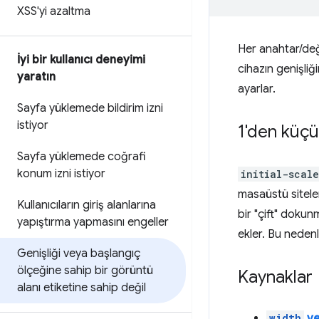
XSS'yi azaltma
Her anahtar/değe
İyi bir kullanıcı deneyimi
cihazın genişliğ
yaratın
ayarlar.
Sayfa yüklemede bildirim izni
istiyor
1'den küçük
Sayfa yüklemede coğrafi
konum izni istiyor
initial-scale
masaüstü sitele
Kullanıcıların giriş alanlarına
bir "çift" doku
yapıştırma yapmasını engeller
ekler. Bu nedenl
Genişliği veya başlangıç
ölçeğine sahip bir görüntü
Kaynaklar
alanı etiketine sahip değil
width
v