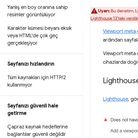
Yanlış en boy oranına sahip
Uyarı:
Bu denetim, Li
resimler görüntülüyor
Lighthouse 13'teki yenilik
Karakter kümesi beyanı eksik
Viewport meta e
veya HTML'de çok geç
ardından sayfala
gerçekleşiyor
Viewport meta et
cihazlarda doğr
Sayfanızı hızlandırın
Tüm kaynakları için HTTP
/
2
Lighthouse
kullanmıyor
Lighthouse
, gö
Sayfanızı güvenli hale
getirme
Çapraz kaynak hedeflerine
bağlantılar güvenli değildir