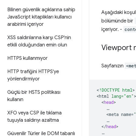
Bilinen güvenlik açıklarına sahip
Aşağıdaki koşul
Java
Script kitaplıkları kullanıcı
bölümünde bir
arabirimi içeriyor
içeriyor. -
cont
XSS saldırılarına karşı CSP'nin
etkili olduğundan emin olun
Viewport 
HTTPS kullanmıyor
Sayfanızın
<me
HTTP trafiğini HTTPS'ye
yönlendirmiyor
<
!DOCTYPE html
>

Güçlü bir HSTS politikası
<
html
lang="en"
kullanın
<
head
XFO veya CSP ile tıklama
<
meta
name
=
tuşuyla saldırıyı azaltma
<
/
head
Güvenilir Türler ile DOM tabanlı