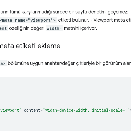
ların tümü karşılanmadığı sürece bir sayfa denetimi geçemez
<meta name="viewport">
etiketi bulunur. - Viewport meta eti
ent
özelliğinin değeri
width=
metnini içeriyor.
meta etiketi ekleme
ta>
bölümüne uygun anahtar/değer çiftleriyle bir görünüm ala
"viewport"
content
=
"width=device-width, initial-scale=1"