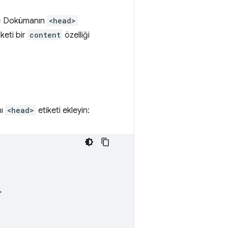
: - Dokümanın
<head>
keti bir
content
özelliği
nı
<head>
etiketi ekleyin: