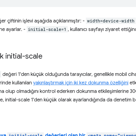
r çiftinin işlevi aşağıda açıklanmıştır: -
width=device-width
ine ayarlar. -
initial-scale=1
, kullanıcı sayfayı ziyaret ettiği
 initial-scale
değeri 1'den küçük olduğunda tarayıcılar, genellikle mobil cih
rinde kullanılan
yakınlaştırmak için iki kez dokunma özelliğini
etki
nma olup olmadığını kontrol ederken dokunma etkileşimlerine 300
e, initial-scale 1'den küçük olarak ayarlandığında da denetim ba
eya
initial-scale
değerleri olan bir
<meta name="viewp