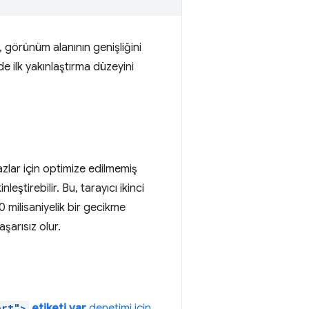
, görünüm alanının genişliğini
nde ilk yakınlaştırma düzeyini
azlar için optimize edilmemiş
nleştirebilir. Bu, tarayıcı ikinci
 milisaniyelik bir gecikme
şarısız olur.
ort">
etiketi var
denetimi için