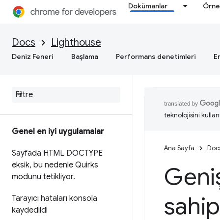
Dokümanlar
Örne
Docs
Lighthouse
Deniz Feneri
Başlama
Performans denetimleri
Er
teknolojisini kullan
Genel en iyi uygulamalar
Ana Sayfa
Doc
Sayfada HTML DOCTYPE
eksik
,
bu nedenle Quirks
Geniş
modunu tetikliyor
.
sahip
Tarayıcı hataları konsola
kaydedildi