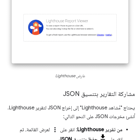
عارِض Lighthouse
مشاركة التقارير بتنسيق JSON
يحتاج "مُشاهد Lighthouse" إلى إخراج JSON لتقرير Lighthouse.
أنشئ مخرجات JSON على النحو التالي:
more_vert
من تقرير Lighthouse
: انقر على
لعرض القائمة، ثم
انقر على
حفظ بتنسيق JSON
.