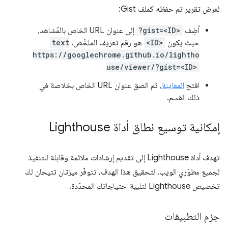
لعرض تقرير تم حفظه كملف Gist:
أضِف
?gist=<ID>
إلى عنوان URL الخاص بالمُشاهد،
حيث يكون
<ID>
هو رقم تعريف الملخّص.
text
https://googlechrome.github.io/lightho
use/viewer/?gist=<ID>
افتح
المعاينة
، ثم الصق عنوان URL الخاص بخلاصة في
ذلك القسم.
إمكانية توسيع نطاق أداة Lighthouse
تهدف أداة Lighthouse إلى تقديم إرشادات ملائمة وقابلة للتنفيذ
لجميع مطوّري الويب. لتحقيق هذا الهدف، تتوفّر ميزتان تتيحان لك
تخصيص Lighthouse لتلبية احتياجاتك المحدّدة.
حِزم التطبيقات