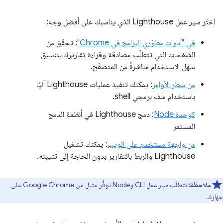
اختَر سير عمل Lighthouse الذي يناسبك على أفضل وجه:
في "أدوات مطوّري البرامج في Chrome"
: تحقّق من
الصفحات التي تتطلّب مصادقة وقراءة تقاريرك بتنسيق
سهل الاستخدام مباشرةً من المتصفّح.
من سطر الأوامر
: يمكنك تنفيذ عمليات Lighthouse آليًا
باستخدام ملف برمجي shell.
كوحدة Node
: دمج Lighthouse في أنظمة الدمج
المستمر
من واجهة مستخدم على الويب
: يمكنك تشغيل
Lighthouse والربط بالتقارير بدون الحاجة إلى تثبيته.
ملاحظة:
تتطلّب سير عمل CLI وNode توفُّر مثيل من Google Chrome على
جهازك.