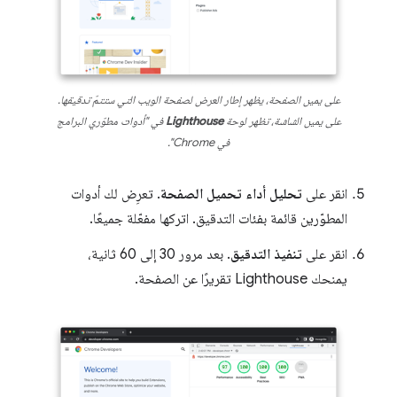
على يمين الصفحة، يظهر إطار العرض لصفحة الويب التي ستتمّ تدقيقها.
على يمين الشاشة، تظهر لوحة
Lighthouse
في "أدوات مطوّري البرامج
في Chrome".
انقر على
تحليل أداء تحميل الصفحة
. تعرِض لك أدوات
المطوّرين قائمة بفئات التدقيق. اتركها مفعّلة جميعًا.
انقر على
تنفيذ التدقيق
. بعد مرور 30 إلى 60 ثانية،
يمنحك Lighthouse تقريرًا عن الصفحة.