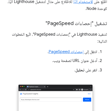
اطّلِع على
الاستخدام آليًا
للاطّلاع على مثال لتشغيل Lighthouse آليًا،
كوحدة Node.
تشغيل "إحصاءات Page
Speed"
لتنفيذ Lighthouse في "إحصاءات PageSpeed"، اتّبِع الخطوات
التالية:
انتقِل إلى
إحصاءات PageSpeed
.
أدخِل عنوان URL لصفحة ويب.
انقر على
تحليل
.