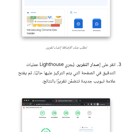
تطلب منك الإضافة إنشاء تقرير.
انقر على
إصدار التقرير
. يُجري Lighthouse عمليات
التدقيق في الصفحة التي يتم التركيز عليها حاليًا، ثم يفتح
علامة تبويب جديدة تتضمّن تقريرًا بالنتائج.