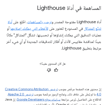
المساهمة في أداة Lighthouse
أداة Lighthouse مفتوحة المصدر و
نرحب بالمساهمات
. اطّلِع على
أداة
تتبُّع المشاكل
في المستودع للعثور على
الأخطاء التي يمكنك إصلاحها
أو
عمليات التدقيق التي يمكنك إنشاؤها أو تحسينها. تشكّل "المشاكل" مكانًا
جيدًا لمناقشة مقاييس الأداء أو أفكار للتدقيقات الجديدة أو أي شيء آخر
مرتبط بتطبيق Lighthouse.
هل كان المحتوى مفيدًا؟
إنّ محتوى هذه الصفحة مرخّص بموجب
ترخيص Creative Commons Attribution
4.0‏
ما لم يُنصّ على خلاف ذلك، ونماذج الرموز مرخّصة بموجب
ترخيص Apache 2.0‏
.
للاطّلاع على التفاصيل، يُرجى مراجعة
سياسات موقع Google Developers‏
. إنّ Java
هي علامة تجارية مسجَّلة لشركة Oracle و/أو شركائها التابعين.