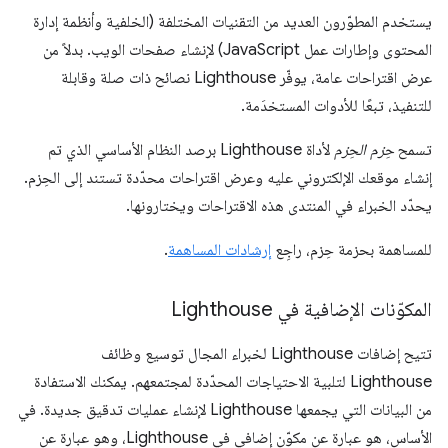
يستخدم المطوّرون العديد من التقنيات المختلفة (الخلفية وأنظمة إدارة
المحتوى وإطارات عمل JavaScript) لإنشاء صفحات الويب. بدلاً من
عرض اقتراحات عامة، يوفّر Lighthouse نصائح ذات صلة وقابلة
للتنفيذ، تبعًا للأدوات المستخدَمة.
تسمح
حِزم الحِزم
لأداة Lighthouse برصد النظام الأساسي الذي تم
إنشاء موقعك الإلكتروني عليه وعرض اقتراحات محدّدة تستند إلى الحِزم.
يحدّد الخبراء في المنتدى هذه الاقتراحات ويختارونها.
للمساهمة بحزمة حِزم، راجِع
إرشادات المساهمة
.
المكوّنات الإضافية في Lighthouse
تتيح إضافات Lighthouse لخبراء المجال توسيع وظائف
Lighthouse لتلبية الاحتياجات المحدّدة لمجتمعهم. يمكنك الاستفادة
من البيانات التي يجمعها Lighthouse لإنشاء عمليات تدقيق جديدة. في
الأساس، هو عبارة عن مكوّن إضافي في Lighthouse، وهو عبارة عن