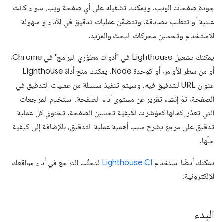
جودة صفحات الويب. ويمكنك تشغيله على أي صفحة ويب، سواء كانت
علنية أو تتطلب مصادقة. وتتضمّن عمليات تدقيق في الأداء و سهولة
الاستخدام وتحسين محركات البحث والمزيد.
يمكنك تشغيل Lighthouse في "أدوات مطوّري البرامج" في Chrome،
أو من سطر الأوامر، أو كوحدة Node. يمكنك منح أداة Lighthouse
عنوان URL للتدقيق فيه، وسيتم تنفيذ سلسلة من عمليات التدقيق في
الصفحة، ثمّ إنشاء تقرير عن مستوى أداء الصفحة. استخدِم المراجعات
التي تعذّر إكمالها كمؤشرات لكيفية تحسين الصفحة. تحتوي كل عملية
تدقيق على مرجع يشرح سبب أهمية عملية التدقيق، بالإضافة إلى كيفية
حلّها.
يمكنك أيضًا استخدام
Lighthouse CI
لتجنُّب التراجع في أداء مواقعك
الإلكترونية.
البدء