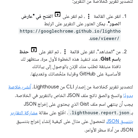
لتصدير تقرير كخلاصة من التقرير:
more_vert
انقر على القائمة
، ثم انقر على
الفتح في "عارض
الصور"
. يمكن العثور على التقرير على الرابط
https://googlechrome.github.io/lightho
.
use/viewer/
more_vert
من "المشاهد"، انقر على قائمة
، ثم انقر على
حفظ
باسم Gist
. عند تنفيذ هذه الخطوة لأول مرة، ستظهر لك
نافذة منبثقة تطلب منك الإذن بالوصول إلى بياناتك
الأساسية على GitHub وقراءة ملخّصاتك وتعديلها.
لتصدير تقرير كخلاصة من إصدار CLI من Lighthouse،
أنشئ خلاصة
يدويًا
وانسخ والصق ناتج ملف JSON الخاص بالتقرير في الخلاصة.
يجب أن ينتهي اسم ملف Gist الذي يحتوي على إخراج JSON
بـ
.lighthouse.report.json
. اطّلِع على مقالة
مشاركة التقارير
بتنسيق JSON
للحصول على مثال على كيفية إنشاء إخراج بتنسيق
JSON من أداة سطر الأوامر.