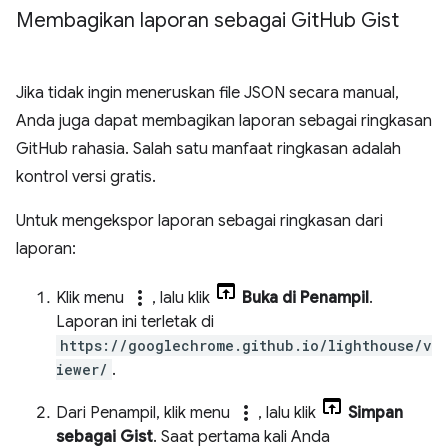
Membagikan laporan sebagai Git
Hub Gist
Jika tidak ingin meneruskan file JSON secara manual,
Anda juga dapat membagikan laporan sebagai ringkasan
GitHub rahasia. Salah satu manfaat ringkasan adalah
kontrol versi gratis.
Untuk mengekspor laporan sebagai ringkasan dari
laporan:
more_vert
Klik menu
, lalu klik
Buka di Penampil
.
Laporan ini terletak di
https://googlechrome.github.io/lighthouse/v
iewer/
.
more_vert
Dari Penampil, klik menu
, lalu klik
Simpan
sebagai Gist
. Saat pertama kali Anda