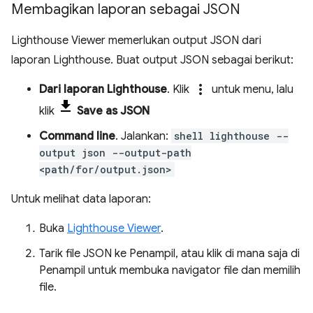
Membagikan laporan sebagai JSON
Lighthouse Viewer memerlukan output JSON dari
laporan Lighthouse. Buat output JSON sebagai berikut:
more_vert
Dari laporan Lighthouse
. Klik
untuk menu, lalu
klik
Save as JSON
Command line
. Jalankan:
shell lighthouse --
output json --output-path
<path/for/output.json>
Untuk melihat data laporan:
Buka
Lighthouse Viewer
.
Tarik file JSON ke Penampil, atau klik di mana saja di
Penampil untuk membuka navigator file dan memilih
file.