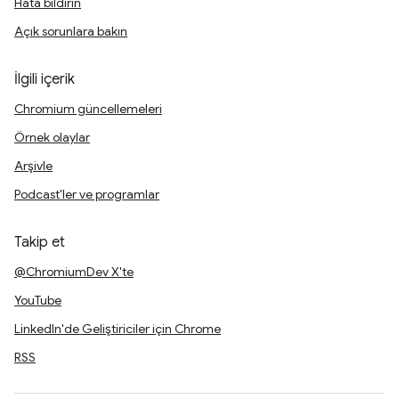
Hata bildirin
Açık sorunlara bakın
İlgili içerik
Chromium güncellemeleri
Örnek olaylar
Arşivle
Podcast'ler ve programlar
Takip et
@ChromiumDev X'te
YouTube
LinkedIn'de Geliştiriciler için Chrome
RSS