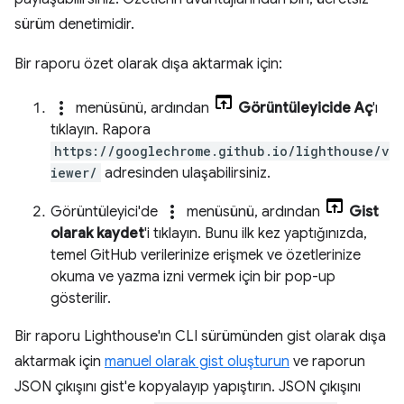
sürüm denetimidir.
Bir raporu özet olarak dışa aktarmak için:
more_vert
menüsünü, ardından
Görüntüleyicide Aç
'ı
tıklayın. Rapora
https://googlechrome.github.io/lighthouse/v
iewer/
adresinden ulaşabilirsiniz.
more_vert
Görüntüleyici'de
menüsünü, ardından
Gist
olarak kaydet
'i tıklayın. Bunu ilk kez yaptığınızda,
temel GitHub verilerinize erişmek ve özetlerinize
okuma ve yazma izni vermek için bir pop-up
gösterilir.
Bir raporu Lighthouse'ın CLI sürümünden gist olarak dışa
aktarmak için
manuel olarak gist oluşturun
ve raporun
JSON çıkışını gist'e kopyalayıp yapıştırın. JSON çıkışını