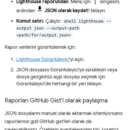
more_vert
Lighthouse raporundan
. Menü için
simgesini,
ardından
JSON olarak kaydet
'i tıklayın.
Komut satırı
. Çalıştır:
shell lighthouse --
output json --output-path
<path/for/output.json>
Rapor verilerini görüntülemek için:
Lighthouse Görüntüleyici
'yi açın.
JSON dosyasını Görüntüleyici'ye sürükleyin veya
dosya gezgininizi açıp dosyayı seçmek için
Görüntüleyici'de herhangi bir yeri tıklayın.
Raporları Git
Hub Gist'i olarak paylaşma
JSON dosyalarını manuel olarak aktarmak istemiyorsanız
raporlarınızı gizli GitHub gist'leri olarak da
paylaşabilirsiniz. Özetlerin avantajlarından biri, ücretsiz