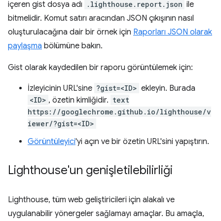
içeren gist dosya adı
.lighthouse.report.json
ile
bitmelidir. Komut satırı aracından JSON çıkışının nasıl
oluşturulacağına dair bir örnek için
Raporları JSON olarak
paylaşma
bölümüne bakın.
Gist olarak kaydedilen bir raporu görüntülemek için:
İzleyicinin URL'sine
?gist=<ID>
ekleyin. Burada
<ID>
, özetin kimliğidir.
text
https://googlechrome.github.io/lighthouse/v
iewer/?gist=<ID>
Görüntüleyici
'yi açın ve bir özetin URL'sini yapıştırın.
Lighthouse'un genişletilebilirliği
Lighthouse, tüm web geliştiricileri için alakalı ve
uygulanabilir yönergeler sağlamayı amaçlar. Bu amaçla,