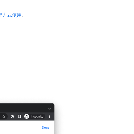
程方式使用
。