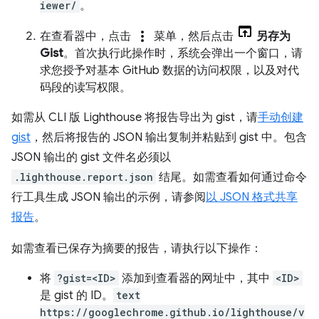
iewer/
。
more_vert
在查看器中，点击
菜单，然后点击
另存为
Gist
。首次执行此操作时，系统会弹出一个窗口，请
求您授予对基本 GitHub 数据的访问权限，以及对代
码段的读写权限。
如需从 CLI 版 Lighthouse 将报告导出为 gist，请
手动创建
gist
，然后将报告的 JSON 输出复制并粘贴到 gist 中。包含
JSON 输出的 gist 文件名必须以
.lighthouse.report.json
结尾。如需查看如何通过命令
行工具生成 JSON 输出的示例，请参阅
以 JSON 格式共享
报告
。
如需查看已保存为摘要的报告，请执行以下操作：
将
?gist=<ID>
添加到查看器的网址中，其中
<ID>
是 gist 的 ID。
text
https://googlechrome.github.io/lighthouse/v