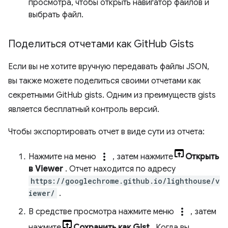
просмотра, чтобы открыть навигатор файлов и
выбрать файл.
Поделиться отчетами как Git
Hub Gists
Если вы не хотите вручную передавать файлы JSON,
вы также можете поделиться своими отчетами как
секретными GitHub gists. Одним из преимуществ gists
является бесплатный контроль версий.
Чтобы экспортировать отчет в виде сути из отчета:
more_vert
Нажмите на меню
, затем нажмите
Открыть
в Viewer
. Отчет находится по адресу
https://googlechrome.github.io/lighthouse/v
iewer/
.
more_vert
В средстве просмотра нажмите меню
, затем
нажмите
Сохранить как Gist
. Когда вы