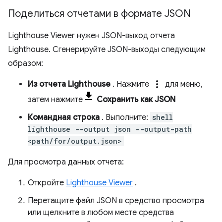
Поделиться отчетами в формате JSON
Lighthouse Viewer нужен JSON-выход отчета
Lighthouse. Сгенерируйте JSON-выходы следующим
образом:
more_vert
Из отчета Lighthouse
. Нажмите
для меню,
затем нажмите
Сохранить как JSON
Командная строка
. Выполните:
shell
lighthouse --output json --output-path
<path/for/output.json>
Для просмотра данных отчета:
Откройте
Lighthouse Viewer
.
Перетащите файл JSON в средство просмотра
или щелкните в любом месте средства