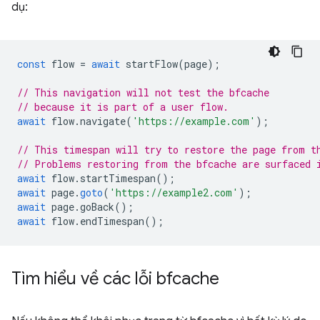
dụ:
const
flow
=
await
startFlow
(
page
);
// This navigation will not test the bfcache
// because it is part of a user flow.
await
flow
.
navigate
(
'https://example.com'
);
// This timespan will try to restore the page from t
// Problems restoring from the bfcache are surfaced 
await
flow
.
startTimespan
();
await
page
.
goto
(
'https://example2.com'
);
await
page
.
goBack
();
await
flow
.
endTimespan
();
Tìm hiểu về các lỗi bfcache