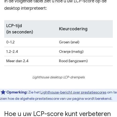
In de volgende tabel ziet u hoe u uw LCP-score op de
desktop interpreteert:
LCP-tijd
Kleurcodering
(in seconden)
0-1,2
Groen (snel)
1.2-2.4
Oranje (matig)
Meer dan 2.4
Rood (langzaam)
Lighthouse desktop LCP-drempels
Opmerking:
Zie het
Lighthouse-bericht over prestatiescores
om te
zien hoe de algehele prestatiescore van uw pagina wordt berekend.
Hoe u uw LCP-score kunt verbeteren