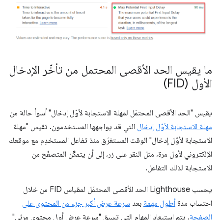
ما يقيس الحد الأقصى المحتمل من تأخّر الإدخال
الأول (FID)
يقيس "الحد الأقصى المحتمَل لمهلة الاستجابة لأوّل إدخال" أسوأ حالة من
مهلة الاستجابة لأوّل إدخال
التي قد يواجهها المستخدمون. تقيس "مهلة
الاستجابة لأوّل إدخال" الوقت المستغرَق منذ تفاعل المستخدِم مع موقعك
الإلكتروني لأول مرة، مثل النقر على زر، إلى أن يتمكّن المتصفّح من
الاستجابة لذلك التفاعل.
يحسب Lighthouse الحد الأقصى المحتمَل لمقياس FID من خلال
احتساب مدة
أطول مهمة
بعد
سرعة عرض أكبر جزء من المحتوى على
الصفحة
. يتم استبعاد المهام التي تسبق "سرعة عرض أول محتوى مرئي"