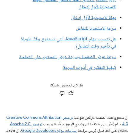
الاستجابة لأوّل إدخال
مهلة الاستجابة لأوّل إدخال
سرعة الاستعداد للتفاعل
هل تتسبب مهام JavaScript التي تستغرق وقتًا طويلاً
في تأخير وقت التفاعل؟
سرعة عرض الصفحة وسرعة عرض المحتوى على الصفحة
كيفية التفكير في أدوات السرعة
هل كان المحتوى مفيدًا؟
إنّ محتوى هذه الصفحة مرخّص بموجب
ترخيص Creative Commons Attribution
4.0‏
ما لم يُنصّ على خلاف ذلك، ونماذج الرموز مرخّصة بموجب
ترخيص Apache 2.0‏
.
للاطّلاع على التفاصيل، يُرجى مراجعة
سياسات موقع Google Developers‏
. إنّ Java