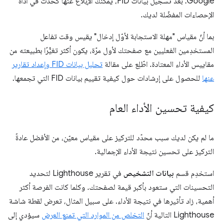
Google. بعد تسجيل بيانات FID، يمكنك الإبلاغ عنها كحدث في أداة
الإحصاءات المفضّلة لديك.
بما أنّ مقياس "مهلة الاستجابة لأوّل إدخال" يقيس وقت تفاعل
المستخدِمين الفعليين مع صفحتك لأول مرّة، يكون أكثر تغيُّرًا بطبيعته من
مقاييس الأداء المعتادة. اطّلِع على مقالة
تحليل بيانات FID وإعداد تقارير
عنها
للحصول على إرشادات حول كيفية تقييم بيانات FID التي تجمعها.
كيفية تحسين الأداء العام
ما لم يكن لديك سبب محدّد للتركيز على مقياس معيّن، من الأفضل عادةً
التركيز على تحسين نتيجة الأداء الإجمالية.
استخدِم قسم
بيانات التشخيص
في تقرير Lighthouse لتحديد
التحسينات التي ستعود بأكبر قيمة لصفحتك. وكلما كانت الفرصة أكثر
أهمية، زاد تأثيرها في نتيجة الأداء. على سبيل المثال، تعرض لقطة شاشة
Lighthouse التالية أنّ
التخلص من الموارد التي تمنع العرض
سيؤدي إلى