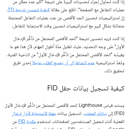
إذا كنت تحاول إجراء تحسينات كبيرة على نتيجة "أكبر عدد ممكن من
عمليات التفاعل مع الصفحة"، اطّلِع على مقالة
كيفية تحسين نتيجة TTI
.
إنّ استراتيجيات تحسين الحد الأقصى من عدد عمليات التفاعل المحتملة
متماثلة بشكلٍ كبير مع استراتيجيات تحسين وقت الاستجابة للتفاعل.
إذا كنت تريد تحسين نتيجة "الحد الأقصى المحتمل من تأخُّر الإدخال
الأول" على وجه التحديد، عليك تقليل مدّة أطول المهام، لأنّ هذا هو ما
يقيسّه "الحد الأقصى المحتمل من تأخُّر الإدخال الأول" من الناحية الفنية.
وتعدّ استراتيجية
عدم النشاط إلى أن يصبح الطلب عاجلاً
إحدى طرق
تحقيق ذلك.
كيفية تسجيل بيانات حقل FID
يستند قياس Lighthouse للحد الأقصى المحتمل من تأخُّر الإدخال الأول
(FID) إلى
بيانات المختبر
. لتسجيل بيانات
مهلة الاستجابة لأول إدخال
الفعلية أثناء تحميل المستخدمين لصفحاتك، استخدِم
مكتبة FID
من