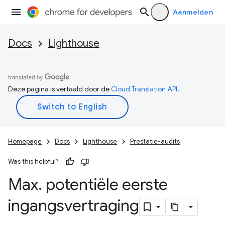
Aanmelden
Docs
Lighthouse
Deze pagina is vertaald door de
Cloud Translation API
.
Homepage
Docs
Lighthouse
Prestatie-audits
Was this helpful?
Max
.
potentiële eerste
ingangsvertraging