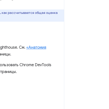
ь, как рассчитывается общая оценка
ighthouse. См.
«Анатомия
аницы.
спользовать Chrome DevTools
страницы.