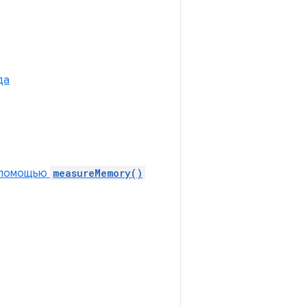
да
с помощью
measureMemory()