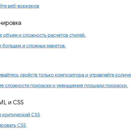
йте веб-воркеров
анировка
е объем и сложность расчетов стилей.
е больших и сложных макетов.
вайтесь свойств только композитора и управляйте количе
е сложности покраски и уменьшение площади покраски.
ML и CSS
е критический CSS
ровать CSS