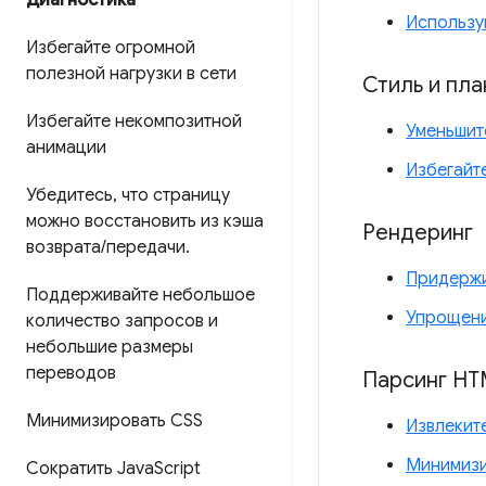
Диагностика
Использу
Избегайте огромной
полезной нагрузки в сети
Стиль и пл
Избегайте некомпозитной
Уменьшит
анимации
Избегайт
Убедитесь
,
что страницу
можно восстановить из кэша
Рендеринг
возврата
/
передачи
.
Придержи
Поддерживайте небольшое
Упрощени
количество запросов и
небольшие размеры
переводов
Парсинг HT
Минимизировать CSS
Извлекит
Минимизи
Сократить Java
Script