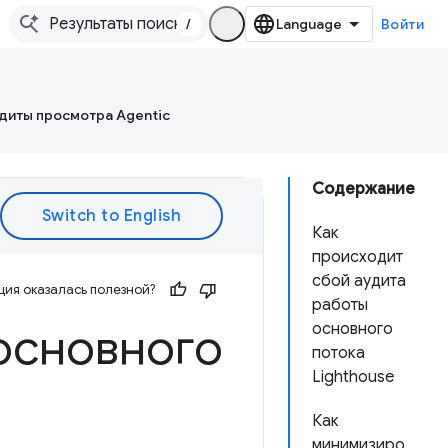
/
Войти
диты просмотра Agentic
Содержание
Как
происходит
сбой аудита
ия оказалась полезной?
работы
основного
основного
потока
Lighthouse
Как
минимизиро