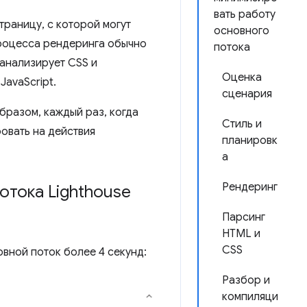
вать работу
траницу, с которой могут
основного
оцесса рендеринга обычно
потока
анализирует CSS и
Оценка
JavaScript.
сценария
бразом, каждый раз, когда
Стиль и
ровать на действия
планировк
а
Рендеринг
отока Lighthouse
Парсинг
HTML и
CSS
вной поток более 4 секунд:
Разбор и
компиляци