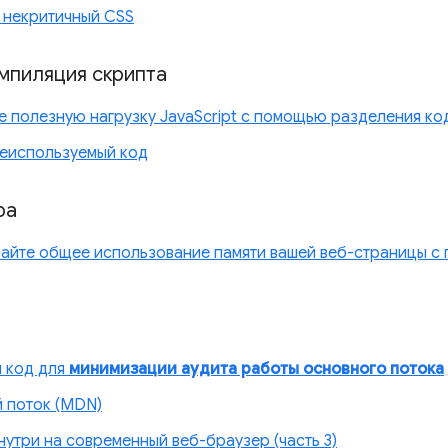
 некритичный CSS
омпиляция скрипта
е полезную нагрузку JavaScript с помощью разделения ко
неиспользуемый код
ра
айте общее использование памяти вашей веб-страницы 
 код для
минимизации аудита работы основного потока
 поток (MDN)
нутри на современный веб-браузер (часть 3)