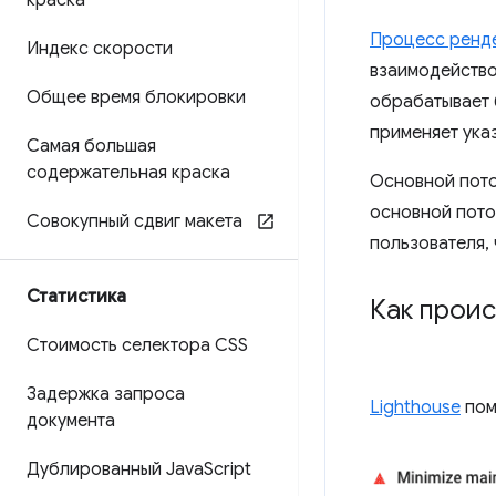
краска
Процесс ренд
Индекс скорости
взаимодейство
Общее время блокировки
обрабатывает 
применяет указ
Самая большая
содержательная краска
Основной пото
основной пото
Совокупный сдвиг макета
пользователя,
Статистика
Как проис
Стоимость селектора CSS
Задержка запроса
Lighthouse
пом
документа
Дублированный Java
Script