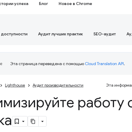
стории успеха
Блог
Новое в Chrome
 доступности
Аудит лучших практик
SEO-аудит
Ау
Эта страница переведена с помощью
Cloud Translation API
.
Lighthouse
Аудит производительности
Эта информац
мизируйте работу 
ка