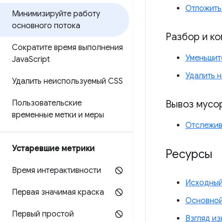
Отложить
Минимизируйте работу
основного потока
Разбор и к
Сократите время выполнения
Уменьшит
Java
Script
Удалить 
Удалить неиспользуемый CSS
Вывоз мусо
Пользовательские
временные метки и меры
Отслежив
Устаревшие метрики
Ресурсы
Время интерактивности
Исходный
Первая значимая краска
Основной
Первый простой
Взгляд из